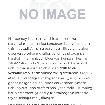
Har qanday ishonchli va chidamli surilma
darvozalarning asosida benuqson ishlaydigan konsol
tizimi yotadi. Aynan u butun og'irlik yukini o'ziga
oladi va stvorkaning silliq, yengil va shovqinsiz
harakatini ta'minlaydi. DoorHan konserni kesimi
138х144х6 mm bo'lgan massiv balka bilan ishlash
uchun maxsus ishlab chiqilgan
roliklar va
yo'naltiruvchilar tizimining to'liq to'plamini
taqdim
etadi. Bu kengligi 6 metrgacha va og'irligi 700 kg
gacha bo'lgan og'ir surilma darvozalarni yasash
uchun yaratilgan professional yechimdir. Tizimning
har bir elementi yuqori yuklamalarga va intensiv
foydalanishga mo'ljallangan.