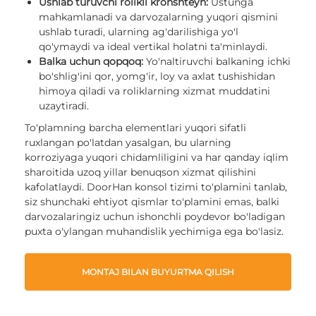
Ushlab turuvchi rolikli kronshteyn:
Ustunga
mahkamlanadi va darvozalarning yuqori qismini
ushlab turadi, ularning ag'darilishiga yo'l
qo'ymaydi va ideal vertikal holatni ta'minlaydi.
Balka uchun qopqoq:
Yo'naltiruvchi balkaning ichki
bo'shlig'ini qor, yomg'ir, loy va axlat tushishidan
himoya qiladi va roliklarning xizmat muddatini
uzaytiradi.
To'plamning barcha elementlari yuqori sifatli
ruxlangan po'latdan yasalgan, bu ularning
korroziyaga yuqori chidamliligini va har qanday iqlim
sharoitida uzoq yillar benuqson xizmat qilishini
kafolatlaydi. DoorHan konsol tizimi to'plamini tanlab,
siz shunchaki ehtiyot qismlar to'plamini emas, balki
darvozalaringiz uchun ishonchli poydevor bo'ladigan
puxta o'ylangan muhandislik yechimiga ega bo'lasiz.
MONTAJ BILAN BUYURTMA QILISH