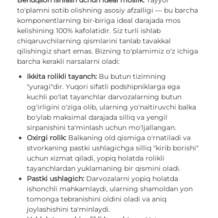
Benuqson ishlash uchun ideal moslik.
Tayyor
to'plamni sotib olishning asosiy afzalligi — bu barcha
komponentlarning bir-biriga ideal darajada mos
kelishining 100% kafolatidir. Siz turli ishlab
chiqaruvchilarning qismlarini tanlab tavakkal
qilishingiz shart emas. Bizning to'plamimiz o'z ichiga
barcha kerakli narsalarni oladi:
Ikkita rolikli tayanch:
Bu butun tizimning
"yuragi"dir. Yuqori sifatli podshipniklarga ega
kuchli po'lat tayanchlar darvozalarning butun
og'irligini o'ziga olib, ularning yo'naltiruvchi balka
bo'ylab maksimal darajada silliq va yengil
sirpanishini ta'minlash uchun mo'ljallangan.
Oxirgi rolik:
Balkaning old qismiga o'rnatiladi va
stvorkaning pastki ushlagichga silliq "kirib borishi"
uchun xizmat qiladi, yopiq holatda rolikli
tayanchlardan yuklamaning bir qismini oladi.
Pastki ushlagich:
Darvozalarni yopiq holatda
ishonchli mahkamlaydi, ularning shamoldan yon
tomonga tebranishini oldini oladi va aniq
joylashishini ta'minlaydi.