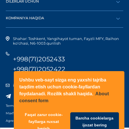
DILERLAR UCHUN
Katalog
Diler bo‘lish
Dilerni topish
KOMPANIYA HAQIDA
Shaxsiy kabinetga kirish
Kompaniya tarixi
Shahar: Toshkent, Yangihayot tuman, Fayzli MFY, Raihon
ko‘chasi, N6-1003 qurilish
+998(71)2052433
+998(71)2052422
Ushbu veb-sayt sizga eng yaxshi tajriba
info@doorhan.uz
taqdim etish uchun cookie-fayllardan
foydalanadi. Rozilik shakli haqida.
About
consent form
Terms of use
Maxfiylik siyosati
Faqat zarur cookie-
Barcha cookielarga
Agreement on the processing of personal data
fayllarga ruxsat
ijozat bering
berish