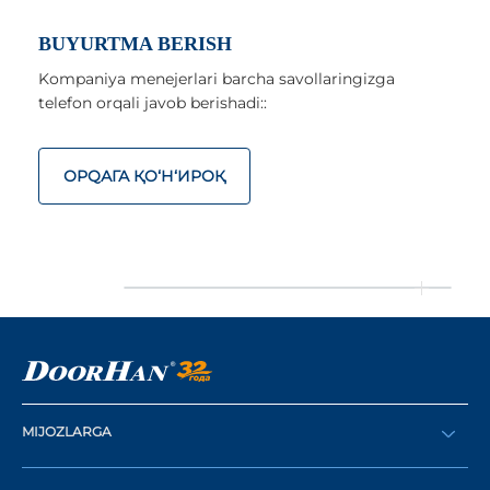
BUYURTMA BERISH
Kompaniya menejerlari barcha savollaringizga
telefon orqali javob berishadi::
ОРQАГА ҚO‘Н‘ИРОҚ
MIJOZLARGA
Buyurtma berish