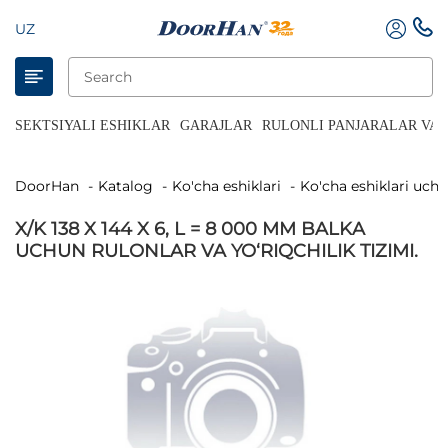
UZ
SEKTSIYALI ESHIKLAR
GARAJLAR
RULONLI PANJARALAR VA 
DoorHan
Katalog
Ko'cha eshiklari
Ko'cha eshiklari uch
X/K 138 X 144 X 6, L = 8 000 MM BALKA
UCHUN RULONLAR VA YO‘RIQCHILIK TIZIMI.