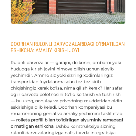
DOORHAN RULONLI DARVOZALARIDAGI O'RNATILGAN
ESHIKCHA: AMALIY KIRISH JOYI
Rulonli darvozalar — garajni, do'konni, omborni yoki
hududga kirish joyini himoya qilish uchun ajoyib
yechimdir. Ammo siz yoki sizning xodimlaringiz
transportdan foydalanmasdan tez-tez kirib-
chiqishingiz kerak bo'lsa, nima qilish kerak? Har safar
og'ir darvoza polotnosini to'liq ko'tarish va tushirish
— bu uzoq, noqulay va privodning muddatidan oldin
eskirishiga olib keladi. Doorhan kompaniyasi bu
muammoning genial va amaliy yechimini taklif etadi
—
rolleta profili bilan to'ldirilgan alyuminiy ramadagi
o'rnatilgan eshikcha
. Ushbu konstruktsiya sizning
rulonli darvozalaringizga nafis tarzda integratsiya