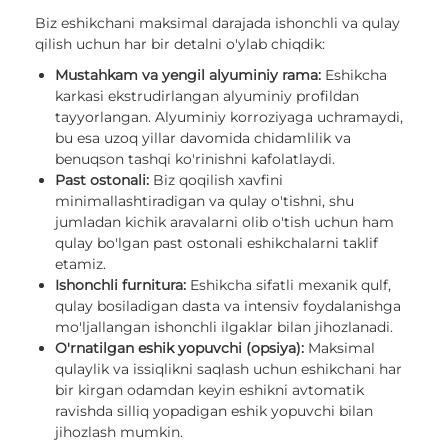
Biz eshikchani maksimal darajada ishonchli va qulay
qilish uchun har bir detalni o'ylab chiqdik:
Mustahkam va yengil alyuminiy rama:
Eshikcha
karkasi ekstrudirlangan alyuminiy profildan
tayyorlangan. Alyuminiy korroziyaga uchramaydi,
bu esa uzoq yillar davomida chidamlilik va
benuqson tashqi ko'rinishni kafolatlaydi.
Past ostonali:
Biz qoqilish xavfini
minimallashtiradigan va qulay o'tishni, shu
jumladan kichik aravalarni olib o'tish uchun ham
qulay bo'lgan past ostonali eshikchalarni taklif
etamiz.
Ishonchli furnitura:
Eshikcha sifatli mexanik qulf,
qulay bosiladigan dasta va intensiv foydalanishga
mo'ljallangan ishonchli ilgaklar bilan jihozlanadi.
O'rnatilgan eshik yopuvchi (opsiya):
Maksimal
qulaylik va issiqlikni saqlash uchun eshikchani har
bir kirgan odamdan keyin eshikni avtomatik
ravishda silliq yopadigan eshik yopuvchi bilan
jihozlash mumkin.