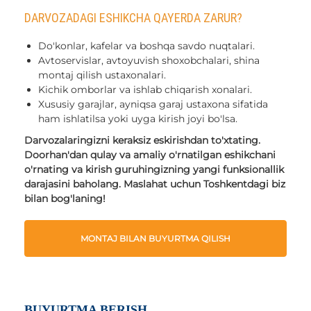
DARVOZADAGI ESHIKCHA QAYERDA ZARUR?
Do'konlar, kafelar va boshqa savdo nuqtalari.
Avtoservislar, avtoyuvish shoxobchalari, shina
montaj qilish ustaxonalari.
Kichik omborlar va ishlab chiqarish xonalari.
Xususiy garajlar, ayniqsa garaj ustaxona sifatida
ham ishlatilsa yoki uyga kirish joyi bo'lsa.
Darvozalaringizni keraksiz eskirishdan to'xtating.
Doorhan'dan qulay va amaliy o'rnatilgan eshikchani
o'rnating va kirish guruhingizning yangi funksionallik
darajasini baholang. Maslahat uchun Toshkentdagi biz
bilan bog'laning!
MONTAJ BILAN BUYURTMA QILISH
BUYURTMA BERISH