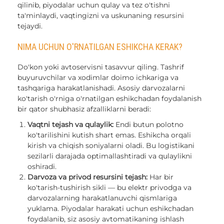
qilinib, piyodalar uchun qulay va tez o'tishni
ta'minlaydi, vaqtingizni va uskunaning resursini
tejaydi.
NIMA UCHUN O'RNATILGAN ESHIKCHA KERAK?
Do'kon yoki avtoservisni tasavvur qiling. Tashrif
buyuruvchilar va xodimlar doimo ichkariga va
tashqariga harakatlanishadi. Asosiy darvozalarni
ko'tarish o'rniga o'rnatilgan eshikchadan foydalanish
bir qator shubhasiz afzalliklarni beradi:
Vaqtni tejash va qulaylik:
Endi butun polotno
ko'tarilishini kutish shart emas. Eshikcha orqali
kirish va chiqish soniyalarni oladi. Bu logistikani
sezilarli darajada optimallashtiradi va qulaylikni
oshiradi.
Darvoza va privod resursini tejash:
Har bir
ko'tarish-tushirish sikli — bu elektr privodga va
darvozalarning harakatlanuvchi qismlariga
yuklama. Piyodalar harakati uchun eshikchadan
foydalanib, siz asosiy avtomatikaning ishlash