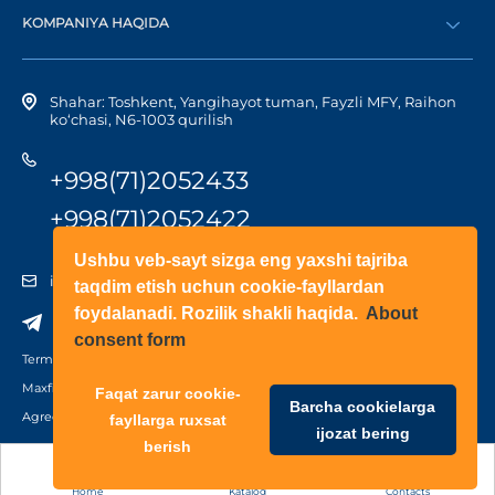
Dilerni topish
KOMPANIYA HAQIDA
Shaxsiy kabinetga kirish
Kompaniya tarixi
Shahar: Toshkent, Yangihayot tuman, Fayzli MFY, Raihon
ko‘chasi, N6-1003 qurilish
+998(71)2052433
+998(71)2052422
Ushbu veb-sayt sizga eng yaxshi tajriba
info@doorhan.uz
taqdim etish uchun cookie-fayllardan
foydalanadi. Rozilik shakli haqida.
About
consent form
Terms of use
Maxfiylik siyosati
Faqat zarur cookie-
Barcha cookielarga
Agreement on the processing of personal data
fayllarga ruxsat
ijozat bering
berish
Home
Katalog
Contacts