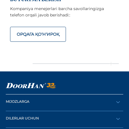
Kompaniya menejerlari barcha savollaringizga
telefon orqali javob berishadi::
ОРQАГА ҚO‘Н‘ИРОҚ
MIJOZLARGA
Buyurtma berish
DILERLAR UCHUN
Katalog
Diler bo‘lish