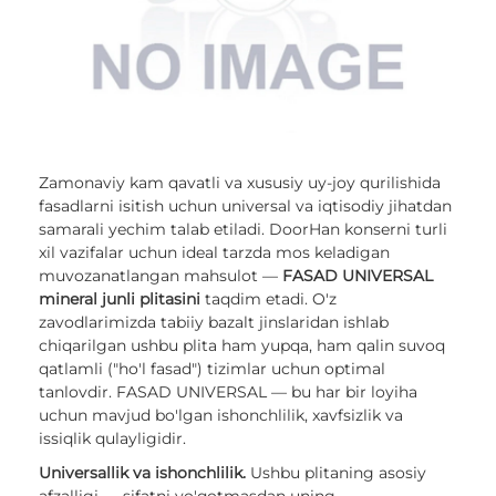
Zamonaviy kam qavatli va xususiy uy-joy qurilishida
fasadlarni isitish uchun universal va iqtisodiy jihatdan
samarali yechim talab etiladi. DoorHan konserni turli
xil vazifalar uchun ideal tarzda mos keladigan
muvozanatlangan mahsulot —
FASAD UNIVERSAL
mineral junli plitasini
taqdim etadi. O'z
zavodlarimizda tabiiy bazalt jinslaridan ishlab
chiqarilgan ushbu plita ham yupqa, ham qalin suvoq
qatlamli ("ho'l fasad") tizimlar uchun optimal
tanlovdir. FASAD UNIVERSAL — bu har bir loyiha
uchun mavjud bo'lgan ishonchlilik, xavfsizlik va
issiqlik qulayligidir.
Universallik va ishonchlilik.
Ushbu plitaning asosiy