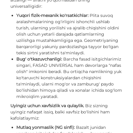
afzalligi — sifatni yo'qotmasdan uning
universalligidir:
Yuqori fizik-mexanik ko'rsatkichlar:
Plita suvoq
aralashmalarining og'irligini ishonchli ushlab
turish, ularning yorilishi va ajralib chiqishini oldini
olish uchun yetarli darajada qatlamlarning
uzilishga mustahkamligiga ega. Geometriyaning
barqarorligi yakuniy pardozlashga tayyor bo'lgan
tekis sirtni yaratishni ta'minlaydi.
Bug' o'tkazuvchanligi:
Barcha fasad isitgichlarimiz
singari, FASAD UNIVERSAL ham devorlarga "nafas
olish" imkonini beradi. Bu ortiqcha namlikning yuk
ko'taruvchi konstruksiyalardan chiqishini
ta'minlaydi, ularni mog'or va zamburug' paydo
bo'lishidan himoya qiladi va xonalar ichida sog'lom
mikroiqlim yaratadi.
Uyingiz uchun xavfsizlik va qulaylik.
Biz sizning
uyingiz nafaqat issiq, balki xavfsiz bo'lishini ham
kafolatlaymiz:
Mutlaq yonmaslik (NG sinfi):
Bazalt junidan