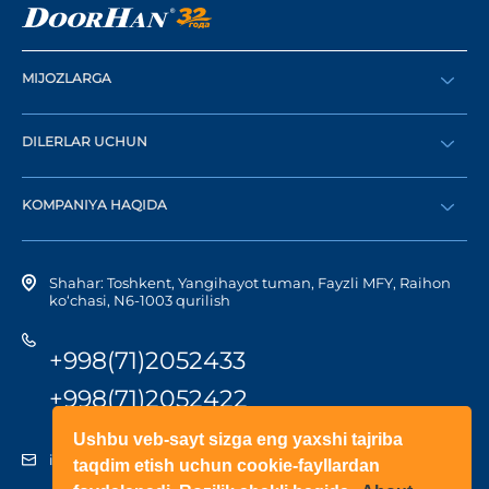
MIJOZLARGA
Buyurtma berish
DILERLAR UCHUN
Katalog
Diler bo‘lish
Dilerni topish
KOMPANIYA HAQIDA
Shaxsiy kabinetga kirish
Kompaniya tarixi
Shahar: Toshkent, Yangihayot tuman, Fayzli MFY, Raihon
ko‘chasi, N6-1003 qurilish
+998(71)2052433
+998(71)2052422
Ushbu veb-sayt sizga eng yaxshi tajriba
info@doorhan.uz
taqdim etish uchun cookie-fayllardan