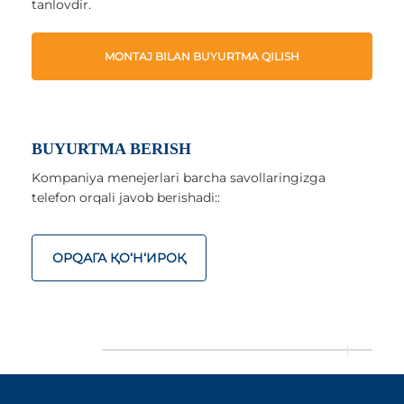
tanlovdir.
MONTAJ BILAN BUYURTMA QILISH
BUYURTMA BERISH
Kompaniya menejerlari barcha savollaringizga
telefon orqali javob berishadi::
ОРQАГА ҚO‘Н‘ИРОҚ