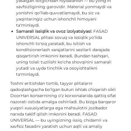
yasalgan isitgichdan foydalanish — bu yong'in
xavfsizligining garovidir. Material yonmaydi va
yonishni qo'llab-quvvatlamaydi, bu siz va
yaqinlaringiz uchun ishonchli himoyani
ta'minlaydi.
Samarali issiqlik va ovoz izolyatsiyasi:
FASAD
UNIVERSAL plitasi sovuq va issiqlik yo'lida
ishonchli to'siq yaratadi, bu isitish va
konditsionerlash xarajatlarini sezilarli darajada
qisqartirish imkonini beradi. Bundan tashqari,
uning tolali tuzilishi ko'cha shovqinini samarali
yutadi va uyda tinchlik va osoyishtalikni
ta'minlaydi.
Toshni eritishdan tortib, tayyor plitalarni
qadoqlashgacha bo'lgan butun ishlab chiqarish sikli
DoorHan konsernining o'z korxonalarida qattiq sifat
nazorati ostida amalga oshiriladi. Bu bizga barqaror
yuqori xususiyatlarga ega mahsulotni jozibador
narxda taklif qilish imkonini beradi. FASAD
UNIVERSAL — bu uyingizning issiq, chidamli va
xavfsiz fasadini yaratish uchun aqlli va amaliy