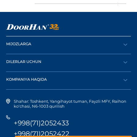
MIJOZLARGA
Buyurtma berish
DILERLAR UCHUN
Katalog
Diler bo‘lish
Dilerni topish
KOMPANIYA HAQIDA
Shaxsiy kabinetga kirish
Kompaniya tarixi
Shahar: Toshkent, Yangihayot tuman, Fayzli MFY, Raihon
ko‘chasi, N6-1003 qurilish
+998(71)2052433
+998(71)2052422