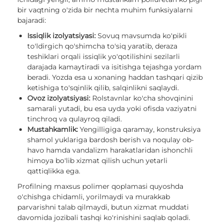
bir vaqtning o'zida bir nechta muhim funksiyalarni
bajaradi:
Issiqlik izolyatsiyasi:
Sovuq mavsumda ko'pikli
to'ldirgich qo'shimcha to'siq yaratib, deraza
teshiklari orqali issiqlik yo'qotilishini sezilarli
darajada kamaytiradi va isitishga tejashga yordam
beradi. Yozda esa u xonaning haddan tashqari qizib
ketishiga to'sqinlik qilib, salqinlikni saqlaydi.
Ovoz izolyatsiyasi:
Rolstavnlar ko'cha shovqinini
samarali yutadi, bu esa uyda yoki ofisda vaziyatni
tinchroq va qulayroq qiladi.
Mustahkamlik:
Yengilligiga qaramay, konstruksiya
shamol yuklariga bardosh berish va noqulay ob-
havo hamda vandalizm harakatlaridan ishonchli
himoya bo'lib xizmat qilish uchun yetarli
qattiqlikka ega.
Profilning maxsus polimer qoplamasi quyoshda
o'chishga chidamli, yorilmaydi va murakkab
parvarishni talab qilmaydi, butun xizmat muddati
davomida jozibali tashqi ko'rinishini saqlab qoladi.