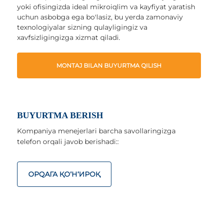
yoki ofisingizda ideal mikroiqlim va kayfiyat yaratish
uchun asbobga ega bo'lasiz, bu yerda zamonaviy
texnologiyalar sizning qulayligingiz va
xavfsizligingizga xizmat qiladi.
MONTAJ BILAN BUYURTMA QILISH
BUYURTMA BERISH
Kompaniya menejerlari barcha savollaringizga
telefon orqali javob berishadi::
ОРQАГА ҚO‘Н‘ИРОҚ