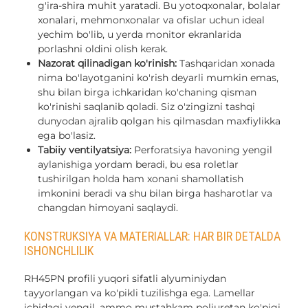
g'ira-shira muhit yaratadi. Bu yotoqxonalar, bolalar
xonalari, mehmonxonalar va ofislar uchun ideal
yechim bo'lib, u yerda monitor ekranlarida
porlashni oldini olish kerak.
Nazorat qilinadigan ko'rinish:
Tashqaridan xonada
nima bo'layotganini ko'rish deyarli mumkin emas,
shu bilan birga ichkaridan ko'chaning qisman
ko'rinishi saqlanib qoladi. Siz o'zingizni tashqi
dunyodan ajralib qolgan his qilmasdan maxfiylikka
ega bo'lasiz.
Tabiiy ventilyatsiya:
Perforatsiya havoning yengil
aylanishiga yordam beradi, bu esa roletlar
tushirilgan holda ham xonani shamollatish
imkonini beradi va shu bilan birga hasharotlar va
changdan himoyani saqlaydi.
KONSTRUKSIYA VA MATERIALLAR: HAR BIR DETALDA
ISHONCHLILIK
RH45PN profili yuqori sifatli alyuminiydan
tayyorlangan va ko'pikli tuzilishga ega. Lamellar
ichidagi yengil, ammo mustahkam poliuretan ko'pigi