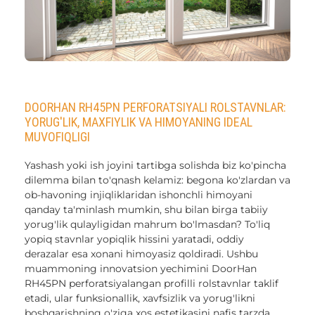
DOORHAN RH45PN PERFORATSIYALI ROLSTAVNLAR:
YORUG'LIK, MAXFIYLIK VA HIMOYANING IDEAL
MUVOFIQLIGI
Yashash yoki ish joyini tartibga solishda biz ko'pincha
dilemma bilan to'qnash kelamiz: begona ko'zlardan va
ob-havoning injiqliklaridan ishonchli himoyani
qanday ta'minlash mumkin, shu bilan birga tabiiy
yorug'lik qulayligidan mahrum bo'lmasdan? To'liq
yopiq stavnlar yopiqlik hissini yaratadi, oddiy
derazalar esa xonani himoyasiz qoldiradi. Ushbu
muammoning innovatsion yechimini DoorHan
RH45PN perforatsiyalangan profilli rolstavnlar taklif
etadi, ular funksionallik, xavfsizlik va yorug'likni
boshqarishning o'ziga xos estetikasini nafis tarzda