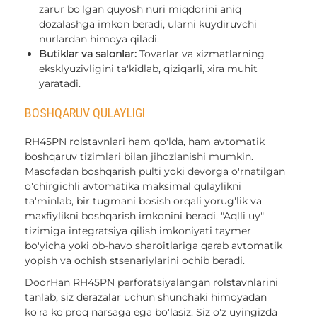
zarur bo'lgan quyosh nuri miqdorini aniq
dozalashga imkon beradi, ularni kuydiruvchi
nurlardan himoya qiladi.
Butiklar va salonlar:
Tovarlar va xizmatlarning
eksklyuzivligini ta'kidlab, qiziqarli, xira muhit
yaratadi.
BOSHQARUV QULAYLIGI
RH45PN rolstavnlari ham qo'lda, ham avtomatik
boshqaruv tizimlari bilan jihozlanishi mumkin.
Masofadan boshqarish pulti yoki devorga o'rnatilgan
o'chirgichli avtomatika maksimal qulaylikni
ta'minlab, bir tugmani bosish orqali yorug'lik va
maxfiylikni boshqarish imkonini beradi. "Aqlli uy"
tizimiga integratsiya qilish imkoniyati taymer
bo'yicha yoki ob-havo sharoitlariga qarab avtomatik
yopish va ochish stsenariylarini ochib beradi.
DoorHan RH45PN perforatsiyalangan rolstavnlarini
tanlab, siz derazalar uchun shunchaki himoyadan
ko'ra ko'proq narsaga ega bo'lasiz. Siz o'z uyingizda