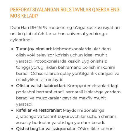
PERFORATSIYALANGAN ROLSTAVNLAR QAERDA ENG
MOS KELADI?
DoorHan RH45PN modelining o'ziga xos xususiyatlari
uni ko'plab ob'ektlar uchun universal yechimga
aylantiradi:
Turar-joy binolari:
Mehmonxonalarda ular dam
olish yoki televizor ko'rish uchun ideal muhit
yaratadi. Yotoqxonalarda keskin uyg'onishsiz
tonggi yorug'likdan bahramand bo'lish imkonini
beradi. Oshxonalarda qulay yoritilganlik darajasi va
maxfiylikni ta'minlaydi.
Ofislar va ish kabinetlari:
Kompyuter ekranlaridagi
porlashni bartaraf etadi, samarali ishlashga yordam
beradi va muzokaralar paytida maxfiy muhit
yaratadi.
Kafellar va restoranlar:
Maydonni zonalarga
ajratishga va tashrif buyuruvchilar uchun shinam,
xususiy hududlar yaratishga yordam beradi.
Qishki bog'lar va issiqxonalar:
O'simliklar uchun