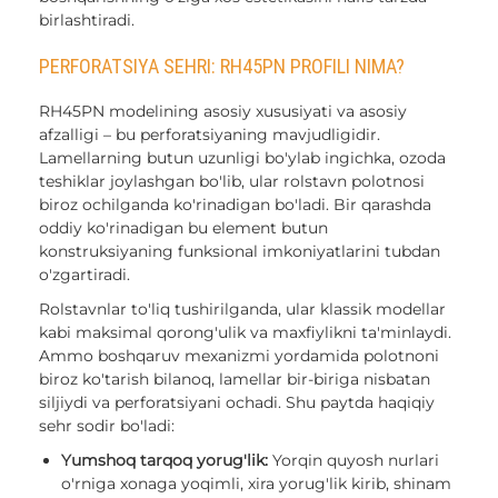
birlashtiradi.
PERFORATSIYA SEHRI: RH45PN PROFILI NIMA?
RH45PN modelining asosiy xususiyati va asosiy
afzalligi – bu perforatsiyaning mavjudligidir.
Lamellarning butun uzunligi bo'ylab ingichka, ozoda
teshiklar joylashgan bo'lib, ular rolstavn polotnosi
biroz ochilganda ko'rinadigan bo'ladi. Bir qarashda
oddiy ko'rinadigan bu element butun
konstruksiyaning funksional imkoniyatlarini tubdan
o'zgartiradi.
Rolstavnlar to'liq tushirilganda, ular klassik modellar
kabi maksimal qorong'ulik va maxfiylikni ta'minlaydi.
Ammo boshqaruv mexanizmi yordamida polotnoni
biroz ko'tarish bilanoq, lamellar bir-biriga nisbatan
siljiydi va perforatsiyani ochadi. Shu paytda haqiqiy
sehr sodir bo'ladi:
Yumshoq tarqoq yorug'lik:
Yorqin quyosh nurlari
o'rniga xonaga yoqimli, xira yorug'lik kirib, shinam