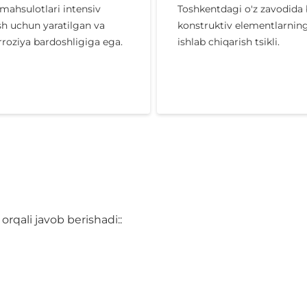
ahsulotlari intensiv
Toshkentdagi o'z zavodida
sh uchun yaratilgan va
konstruktiv elementlarning 
rroziya bardoshligiga ega.
ishlab chiqarish tsikli.
rqali javob berishadi::