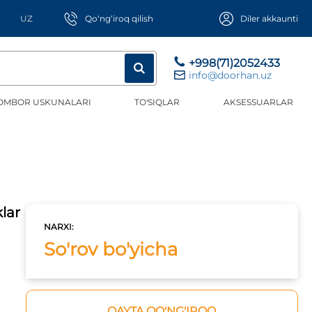
UZ
Qo‘ng‘iroq qilish
Diler akkaunti
+998(71)2052433
info@doorhan.uz
OMBOR USKUNALARI
TO'SIQLAR
AKSESSUARLAR
klar
NARXI:
So'rov bo'yicha
QAYTA QO'NG'IROQ