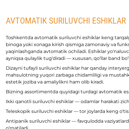
AVTOMATIK SURILUVCHI ESHIKLAR
Toshkentda avtomatik suriluvchi eshiklar keng tarqalga
binoga yoki xonaga kirish qismiga zamonaviy va funks
yaqinlashganda avtomatik ochiladi. Eshiklar yo‘naluvch
ayniqsa qulaylik tug‘diradi — xususan, qo‘llar band b
Dizayni tufayli suriluvchi eshiklar har qanday interye
mahsulotning yuqori zarbaga chidamliligi va mustahkaml
estetik joziba va amaliylikni ham olib kiradi.
Bizning assortimentda quyidagi turdagi avtomatik es
Ikki qanotli suriluvchi eshiklar — odamlar harakati zic
Teleskopik suriluvchi eshiklar — tor joylarda keng o‘tish
Antipanik suriluvchi eshiklar — favqulodda vaziyatlard
o‘rnatiladi.