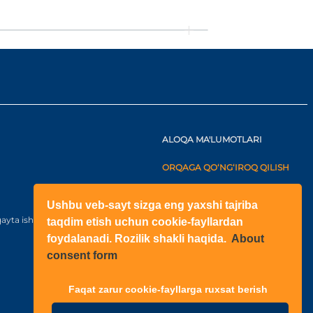
ALOQA MA'LUMOTLARI
ORQAGA QO‘NG‘IROQ QILISH
+998(71)2052433
Ushbu veb-sayt sizga eng yaxshi tajriba
+998(71)2052422
ayta ishlash bo‘yicha kelishuv
taqdim etish uchun cookie-fayllardan
foydalanadi. Rozilik shakli haqida.
About
O‘zbekiston
consent form
Shahar: Toshkent, Yangihayot
tuman, Fayzli MFY, Raihon
ko‘chasi, N6-1003 qurilish
Faqat zarur cookie-fayllarga ruxsat berish