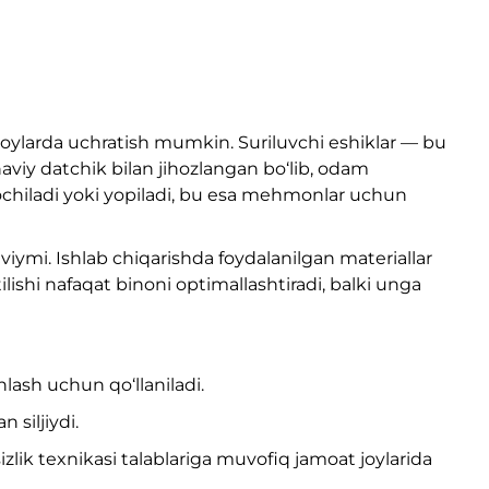
r-joylarda uchratish mumkin. Suriluvchi eshiklar — bu
viy datchik bilan jihozlangan bo‘lib, odam
n ochiladi yoki yopiladi, bu esa mehmonlar uchun
viymi. Ishlab chiqarishda foydalanilgan materiallar
lishi nafaqat binoni optimallashtiradi, balki unga
nlash uchun qo‘llaniladi.
 siljiydi.
zlik texnikasi talablariga muvofiq jamoat joylarida