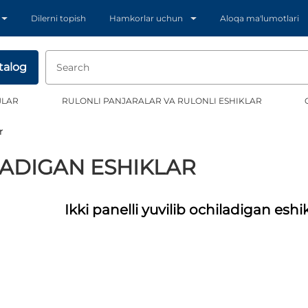
Dilerni topish
Hamkorlar uchun
Aloqa ma'lumotlari
talog
JLAR
RULONLI PANJARALAR VA RULONLI ESHIKLAR
r
LADIGAN ESHIKLAR
Ikki panelli yuvilib ochiladigan eshi