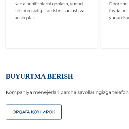
Katta ochilishlarni qoplash, yuqori
DoorHan m
ish intensivligi, ko'rishni saqlash va
foydalani
boshqalar.
yuqori ko
BUYURTMA BERISH
Kompaniya menejerlari barcha savollaringizga telefon o
ОРQАГА ҚO‘Н‘ИРОҚ