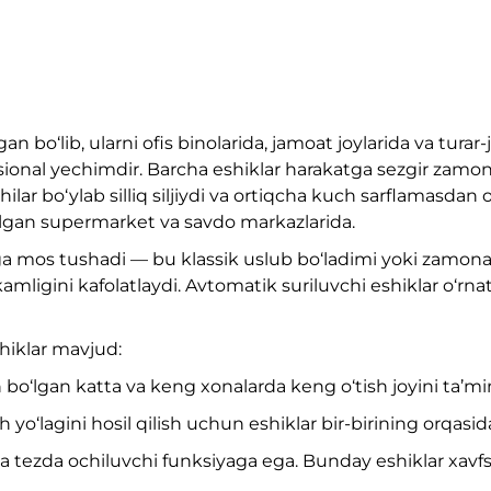
n bo‘lib, ularni ofis binolarida, jamoat joylarida va tura
ional yechimdir. Barcha eshiklar harakatga sezgir zamona
ilar bo‘ylab silliq siljiydi va ortiqcha kuch sarflamasda
o‘lgan supermarket va savdo markazlarida.
rga mos tushadi — bu klassik uslub bo‘ladimi yoki zamona
igini kafolatlaydi. Avtomatik suriluvchi eshiklar o‘rnati
hiklar mavjud:
h bo‘lgan katta va keng xonalarda keng o‘tish joyini ta’mi
 yo‘lagini hosil qilish uchun eshiklar bir-birining orqasidan
a tezda ochiluvchi funksiyaga ega. Bunday eshiklar xavfsi