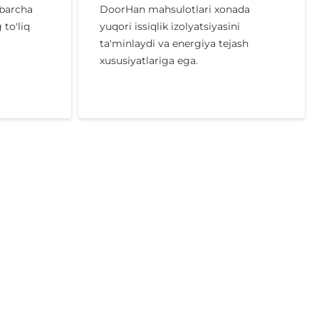
 barcha
DoorHan mahsulotlari xonada
to'liq
yuqori issiqlik izolyatsiyasini
ta'minlaydi va energiya tejash
xususiyatlariga ega.