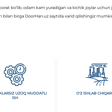
iborat bo‘lib, odam kam yuradigan va kichik joylar uchun 
ish bilan birga DoorHan.uz saytida xarid qilishingiz mum
KLARSIZ UZOQ MUDDATLI
O'Z ISHLAB CHIQAR
ISH