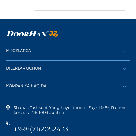
MIJOZLARGA
Buyurtma berish
DILERLAR UCHUN
Katalog
Diler bo‘lish
Dilerni topish
KOMPANIYA HAQIDA
Shaxsiy kabinetga kirish
Kompaniya tarixi
Shahar: Toshkent, Yangihayot tuman, Fayzli MFY, Raihon
ko‘chasi, N6-1003 qurilish
+998(71)2052433