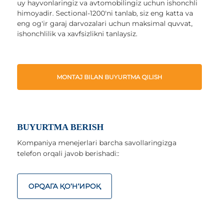
uy hayvonlaringiz va avtomobilingiz uchun ishonchli
himoyadir. Sectional-1200'ni tanlab, siz eng katta va
eng og'ir garaj darvozalari uchun maksimal quvvat,
ishonchlilik va xavfsizlikni tanlaysiz.
MONTAJ BILAN BUYURTMA QILISH
BUYURTMA BERISH
Kompaniya menejerlari barcha savollaringizga
telefon orqali javob berishadi::
ОРQАГА ҚO‘Н‘ИРОҚ