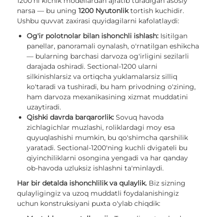
1200'ni kichik modellardan ajratib turadigan asosiy
narsa — bu uning
1200 Nyutonlik
tortish kuchidir.
Ushbu quvvat zaxirasi quyidagilarni kafolatlaydi:
Og'ir polotnolar bilan ishonchli ishlash:
Isitilgan
panellar, panoramali oynalash, o'rnatilgan eshikcha
— bularning barchasi darvoza og'irligini sezilarli
darajada oshiradi. Sectional-1200 ularni
silkinishlarsiz va ortiqcha yuklamalarsiz silliq
ko'taradi va tushiradi, bu ham privodning o'zining,
ham darvoza mexanikasining xizmat muddatini
uzaytiradi.
Qishki davrda barqarorlik:
Sovuq havoda
zichlagichlar muzlashi, roliklardagi moy esa
quyuqlashishi mumkin, bu qo'shimcha qarshilik
yaratadi. Sectional-1200'ning kuchli dvigateli bu
qiyinchiliklarni osongina yengadi va har qanday
ob-havoda uzluksiz ishlashni ta'minlaydi.
Har bir detalda ishonchlilik va qulaylik.
Biz sizning
qulayligingiz va uzoq muddatli foydalanishingiz
uchun konstruksiyani puxta o'ylab chiqdik: