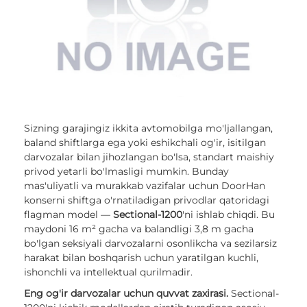
Sizning garajingiz ikkita avtomobilga mo'ljallangan,
baland shiftlarga ega yoki eshikchali og'ir, isitilgan
darvozalar bilan jihozlangan bo'lsa, standart maishiy
privod yetarli bo'lmasligi mumkin. Bunday
mas'uliyatli va murakkab vazifalar uchun DoorHan
konserni shiftga o'rnatiladigan privodlar qatoridagi
flagman model —
Sectional-1200
'ni ishlab chiqdi. Bu
maydoni 16 m² gacha va balandligi 3,8 m gacha
bo'lgan seksiyali darvozalarni osonlikcha va sezilarsiz
harakat bilan boshqarish uchun yaratilgan kuchli,
ishonchli va intellektual qurilmadir.
Eng og'ir darvozalar uchun quvvat zaxirasi.
Sectional-