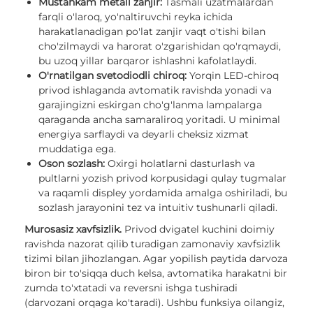
Mustahkam metall zanjir:
Tasmali uzatmalardan
farqli o'laroq, yo'naltiruvchi reyka ichida
harakatlanadigan po'lat zanjir vaqt o'tishi bilan
cho'zilmaydi va harorat o'zgarishidan qo'rqmaydi,
bu uzoq yillar barqaror ishlashni kafolatlaydi.
O'rnatilgan svetodiodli chiroq:
Yorqin LED-chiroq
privod ishlaganda avtomatik ravishda yonadi va
garajingizni eskirgan cho'g'lanma lampalarga
qaraganda ancha samaraliroq yoritadi. U minimal
energiya sarflaydi va deyarli cheksiz xizmat
muddatiga ega.
Oson sozlash:
Oxirgi holatlarni dasturlash va
pultlarni yozish privod korpusidagi qulay tugmalar
va raqamli displey yordamida amalga oshiriladi, bu
sozlash jarayonini tez va intuitiv tushunarli qiladi.
Murosasiz xavfsizlik.
Privod dvigatel kuchini doimiy
ravishda nazorat qilib turadigan zamonaviy xavfsizlik
tizimi bilan jihozlangan. Agar yopilish paytida darvoza
biron bir to'siqqa duch kelsa, avtomatika harakatni bir
zumda to'xtatadi va reversni ishga tushiradi
(darvozani orqaga ko'taradi). Ushbu funksiya oilangiz,