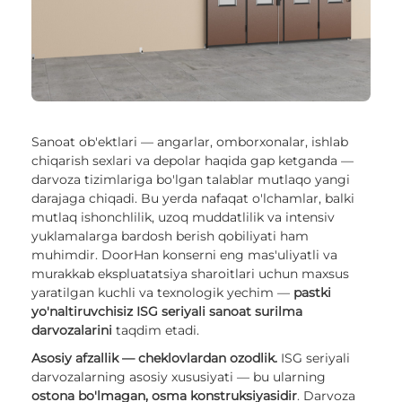
Sanoat ob'ektlari — angarlar, omborxonalar, ishlab
chiqarish sexlari va depolar haqida gap ketganda —
darvoza tizimlariga bo'lgan talablar mutlaqo yangi
darajaga chiqadi. Bu yerda nafaqat o'lchamlar, balki
mutlaq ishonchlilik, uzoq muddatlilik va intensiv
yuklamalarga bardosh berish qobiliyati ham
muhimdir. DoorHan konserni eng mas'uliyatli va
murakkab ekspluatatsiya sharoitlari uchun maxsus
yaratilgan kuchli va texnologik yechim —
pastki
yo'naltiruvchisiz ISG seriyali sanoat surilma
darvozalarini
taqdim etadi.
Asosiy afzallik — cheklovlardan ozodlik.
ISG seriyali
darvozalarning asosiy xususiyati — bu ularning
ostona bo'lmagan, osma konstruksiyasidir
. Darvoza