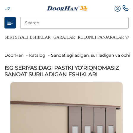
UZ
SEKTSIYALI ESHIKLAR
GARAJLAR
RULONLI PANJARALAR VA 
DoorHan
Katalog
Sanoat egiladigan, suriladigan va ochil
ISG SERIYASIDAGI PASTKI YO‘RIQNOMASIZ
SANOAT SURILADIGAN ESHIKLARI