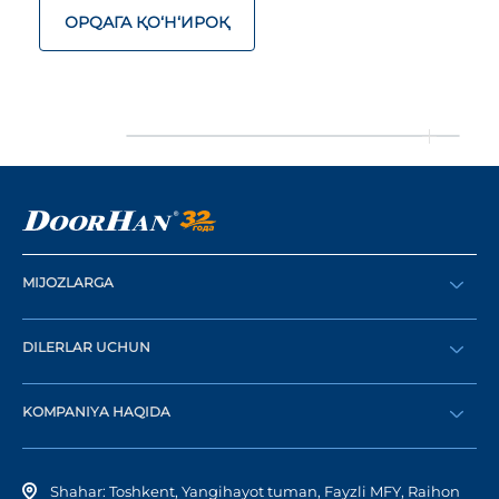
ОРQАГА ҚO‘Н‘ИРОҚ
MIJOZLARGA
Buyurtma berish
DILERLAR UCHUN
Katalog
Diler bo‘lish
Dilerni topish
KOMPANIYA HAQIDA
Shaxsiy kabinetga kirish
Kompaniya tarixi
Shahar: Toshkent, Yangihayot tuman, Fayzli MFY, Raihon