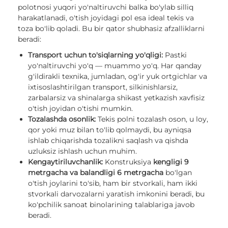
polotnosi yuqori yo'naltiruvchi balka bo'ylab silliq
harakatlanadi, o'tish joyidagi pol esa ideal tekis va
toza bo'lib qoladi. Bu bir qator shubhasiz afzalliklarni
beradi:
Transport uchun to'siqlarning yo'qligi:
Pastki
yo'naltiruvchi yo'q — muammo yo'q. Har qanday
g'ildirakli texnika, jumladan, og'ir yuk ortgichlar va
ixtisoslashtirilgan transport, silkinishlarsiz,
zarbalarsiz va shinalarga shikast yetkazish xavfisiz
o'tish joyidan o'tishi mumkin.
Tozalashda osonlik:
Tekis polni tozalash oson, u loy,
qor yoki muz bilan to'lib qolmaydi, bu ayniqsa
ishlab chiqarishda tozalikni saqlash va qishda
uzluksiz ishlash uchun muhim.
Kengaytiriluvchanlik:
Konstruksiya
kengligi 9
metrgacha va balandligi 6 metrgacha
bo'lgan
o'tish joylarini to'sib, ham bir stvorkali, ham ikki
stvorkali darvozalarni yaratish imkonini beradi, bu
ko'pchilik sanoat binolarining talablariga javob
beradi.