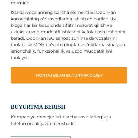
mumkin.
ISG darvozalarining barcha elementlari DoorHan
konsernining o'z zavodlarida ishlab chiqariladi, bu
bizga har bir bosqichda sifatni nazorat qilish va
uzluksiz uzoq muddatli ishlashni kafolatlash imkonini
beradi. DoorHan ISG sanoat surilma darvozalarini
tanlab, siz MDH bo'ylab minglab ob'ektlarda sinalgan
ishonchlilik, funksionallik va uzoq muddatlilikni
tanlaysiz.
MONTAJ BILAN BUYURTMA QILISH
BUYURTMA BERISH
Kompaniya menejerlari barcha savollaringizga
telefon orqali javob berishadi::