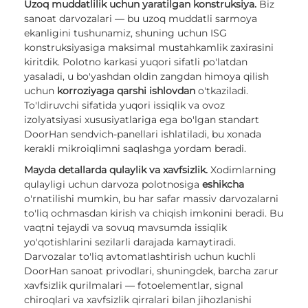
Uzoq muddatlilik uchun yaratilgan konstruksiya.
Biz
sanoat darvozalari — bu uzoq muddatli sarmoya
ekanligini tushunamiz, shuning uchun ISG
konstruksiyasiga maksimal mustahkamlik zaxirasini
kiritdik. Polotno karkasi yuqori sifatli po'latdan
yasaladi, u bo'yashdan oldin zangdan himoya qilish
uchun
korroziyaga qarshi ishlovdan
o'tkaziladi.
To'ldiruvchi sifatida yuqori issiqlik va ovoz
izolyatsiyasi xususiyatlariga ega bo'lgan standart
DoorHan sendvich-panellari ishlatiladi, bu xonada
kerakli mikroiqlimni saqlashga yordam beradi.
Mayda detallarda qulaylik va xavfsizlik.
Xodimlarning
qulayligi uchun darvoza polotnosiga
eshikcha
o'rnatilishi mumkin, bu har safar massiv darvozalarni
to'liq ochmasdan kirish va chiqish imkonini beradi. Bu
vaqtni tejaydi va sovuq mavsumda issiqlik
yo'qotishlarini sezilarli darajada kamaytiradi.
Darvozalar to'liq avtomatlashtirish uchun kuchli
DoorHan sanoat privodlari, shuningdek, barcha zarur
xavfsizlik qurilmalari — fotoelementlar, signal
chiroqlari va xavfsizlik qirralari bilan jihozlanishi