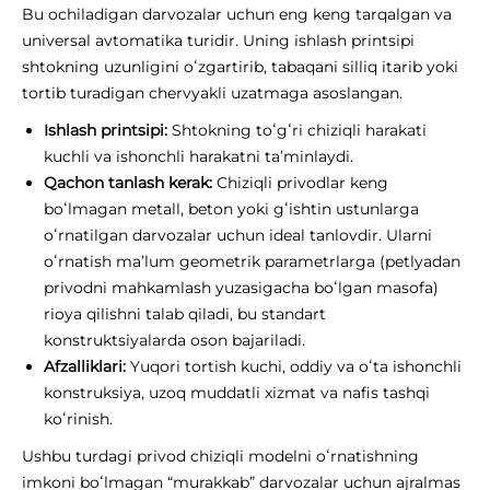
Bu ochiladigan darvozalar uchun eng keng tarqalgan va
universal avtomatika turidir. Uning ishlash printsipi
shtokning uzunligini oʻzgartirib, tabaqani silliq itarib yoki
tortib turadigan chervyakli uzatmaga asoslangan.
Ishlash printsipi:
Shtokning toʻgʻri chiziqli harakati
kuchli va ishonchli harakatni ta’minlaydi.
Qachon tanlash kerak:
Chiziqli privodlar keng
boʻlmagan metall, beton yoki gʻishtin ustunlarga
oʻrnatilgan darvozalar uchun ideal tanlovdir. Ularni
oʻrnatish ma’lum geometrik parametrlarga (petlyadan
privodni mahkamlash yuzasigacha boʻlgan masofa)
rioya qilishni talab qiladi, bu standart
konstruktsiyalarda oson bajariladi.
Afzalliklari:
Yuqori tortish kuchi, oddiy va oʻta ishonchli
konstruksiya, uzoq muddatli xizmat va nafis tashqi
koʻrinish.
Ushbu turdagi privod chiziqli modelni oʻrnatishning
imkoni boʻlmagan “murakkab” darvozalar uchun ajralmas