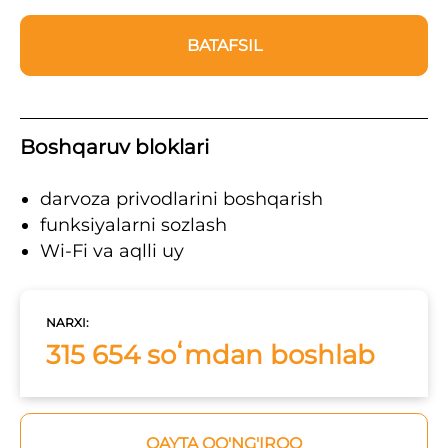
BATAFSIL
Boshqaruv bloklari
darvoza privodlarini boshqarish
funksiyalarni sozlash
Wi-Fi va aqlli uy
NARXI:
315 654 soʻmdan boshlab
QAYTA QO'NG'IROQ