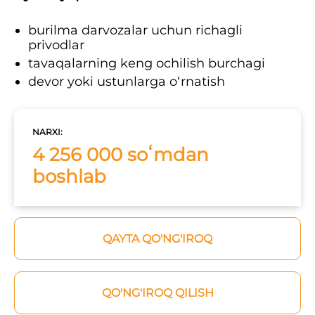
burilma darvozalar uchun richagli
privodlar
tavaqalarning keng ochilish burchagi
devor yoki ustunlarga o‘rnatish
NARXI:
4 256 000 soʻmdan
boshlab
QAYTA QO'NG'IROQ
QO'NG'IROQ QILISH