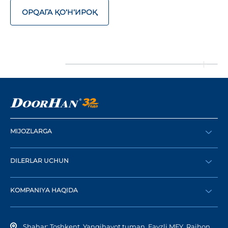
ОРQАГА ҚO‘Н‘ИРОҚ
MIJOZLARGA
Buyurtma berish
DILERLAR UCHUN
Katalog
Diler bo‘lish
Dilerni topish
KOMPANIYA HAQIDA
Shaxsiy kabinetga kirish
Kompaniya tarixi
Shahar: Toshkent, Yangihayot tuman, Fayzli MFY, Raihon