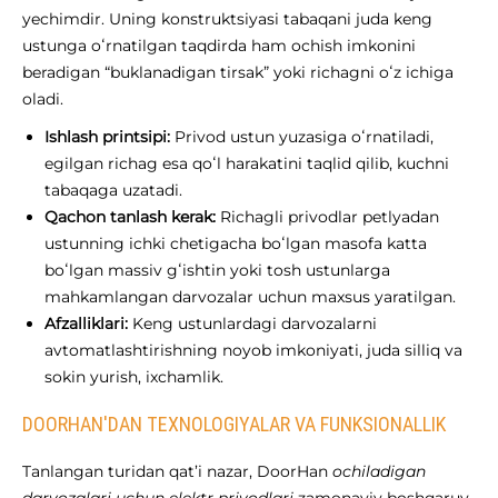
yechimdir. Uning konstruktsiyasi tabaqani juda keng
ustunga oʻrnatilgan taqdirda ham ochish imkonini
beradigan “buklanadigan tirsak” yoki richagni oʻz ichiga
oladi.
Ishlash printsipi:
Privod ustun yuzasiga oʻrnatiladi,
egilgan richag esa qoʻl harakatini taqlid qilib, kuchni
tabaqaga uzatadi.
Qachon tanlash kerak:
Richagli privodlar petlyadan
ustunning ichki chetigacha boʻlgan masofa katta
boʻlgan massiv gʻishtin yoki tosh ustunlarga
mahkamlangan darvozalar uchun maxsus yaratilgan.
Afzalliklari:
Keng ustunlardagi darvozalarni
avtomatlashtirishning noyob imkoniyati, juda silliq va
sokin yurish, ixchamlik.
DOORHAN'DAN TEXNOLOGIYALAR VA FUNKSIONALLIK
Tanlangan turidan qat’i nazar, DoorHan
ochiladigan