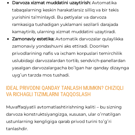
Darvoza xizmat muddatini uzaytirish:
Avtomatika
tabaqalarning keskin harakatlarsiz silliq va bir tekis
yurishini ta’minlaydi. Bu petlyalar va darvoza
ramkasiga tushadigan yuklamani sezilarli darajada
kamaytirib, ularning xizmat muddatini uzaytiradi.
Zamonaviy estetika:
Avtomatik darvozalar qulaylikka
zamonaviy yondashuvni aks ettiradi. DoorHan
privodlarining nafis va ixcham korpuslari temirchilik
uslubidagi darvozalardan tortib, sendvich-panellardan
yasalgan darvozalargacha boʻlgan har qanday dizaynga
uygʻun tarzda mos tushadi.
IDEAL PRIVODNI QANDAY TANLASH MUMKIN? CHIZIQLI
VA RICHAGLI TIZIMLARNI TAQQOSLASH
Muvaffaqiyatli avtomatlashtirishning kaliti – bu sizning
darvoza konstruktsiyangizga, xususan, ular oʻrnatilgan
ustunlarning kengligiga qarab privod turini toʻgʻri
tanlashdir.