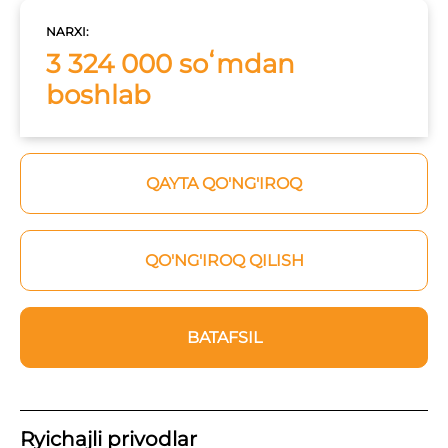
NARXI:
3 324 000 soʻmdan
boshlab
QAYTA QO'NG'IROQ
QO'NG'IROQ QILISH
BATAFSIL
Ryichajli privodlar