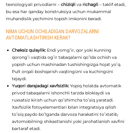
texnologiyali privodlarni –
chiziqli
va
richagli
– taklif etadi,
bu esa har qanday konstruksiya uchun mukammal
muhandislik yechimini topish imkonini beradi.
NIMA UCHUN OCHILADIGAN DARVOZALARNI
AVTOMATLASHTIRISH KERAK?
Cheksiz qulaylik:
Endi yomgʻir, qor yoki kunning
qorongʻi vaqtida ogʻir tabaqalarni qoʻlda ochish va
yopish uchun mashinadan tushishingizga hojat yoʻq.
Pult orqali boshqarish vaqtingizni va kuchingizni
tejaydi.
Yuqori darajadagi xavfsizlik:
Yopiq holatda avtomatik
privod tabaqalarni ishonchli tarzda bloklaydi va
ruxsatsiz kirish uchun qoʻshimcha toʻsiq yaratadi.
Xavfsizlik fotoyelementlari bilan integratsiya qilish
toʻsiq paydo boʻlganda darvoza harakatini toʻxtatib,
avtomobilning shikastlanishi yoki jarohatlanish xavfini
bartaraf etadi.