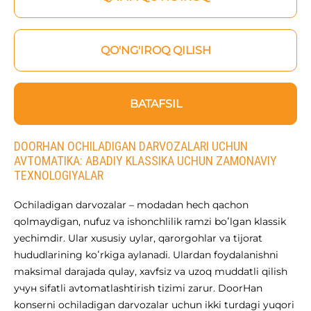
QO'NG'IROQ QILISH
BATAFSIL
DOORHAN OCHILADIGAN DARVOZALARI UCHUN
AVTOMATIKA: ABADIY KLASSIKA UCHUN ZAMONAVIY
TEXNOLOGIYALAR
Ochiladigan darvozalar – modadan hech qachon
qolmaydigan, nufuz va ishonchlilik ramzi boʻlgan klassik
yechimdir. Ular xususiy uylar, qarorgohlar va tijorat
hududlarining koʻrkiga aylanadi. Ulardan foydalanishni
maksimal darajada qulay, xavfsiz va uzoq muddatli qilish
учун sifatli avtomatlashtirish tizimi zarur. DoorHan
konserni ochiladigan darvozalar uchun ikki turdagi yuqori