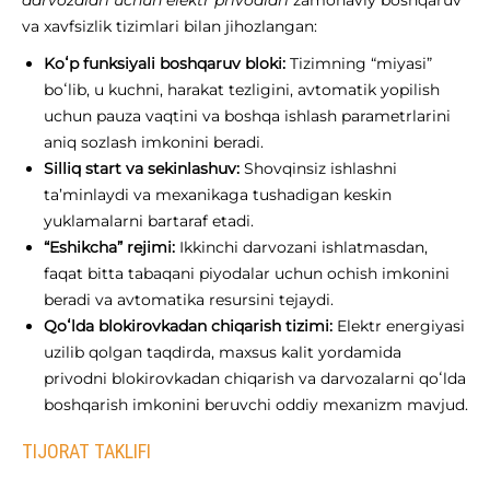
darvozalari uchun elektr privodlari
zamonaviy boshqaruv
va xavfsizlik tizimlari bilan jihozlangan:
Koʻp funksiyali boshqaruv bloki:
Tizimning “miyasi”
boʻlib, u kuchni, harakat tezligini, avtomatik yopilish
uchun pauza vaqtini va boshqa ishlash parametrlarini
aniq sozlash imkonini beradi.
Silliq start va sekinlashuv:
Shovqinsiz ishlashni
ta’minlaydi va mexanikaga tushadigan keskin
yuklamalarni bartaraf etadi.
“Eshikcha” rejimi:
Ikkinchi darvozani ishlatmasdan,
faqat bitta tabaqani piyodalar uchun ochish imkonini
beradi va avtomatika resursini tejaydi.
Qoʻlda blokirovkadan chiqarish tizimi:
Elektr energiyasi
uzilib qolgan taqdirda, maxsus kalit yordamida
privodni blokirovkadan chiqarish va darvozalarni qoʻlda
boshqarish imkonini beruvchi oddiy mexanizm mavjud.
TIJORAT TAKLIFI