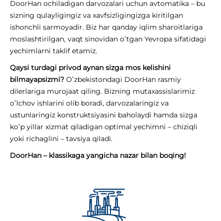
DoorHan ochiladigan darvozalari uchun avtomatika – bu
sizning qulayligingiz va xavfsizligingizga kiritilgan
ishonchli sarmoyadir. Biz har qanday iqlim sharoitlariga
moslashtirilgan, vaqt sinovidan oʻtgan Yevropa sifatidagi
yechimlarni taklif etamiz.
Qaysi turdagi privod aynan sizga mos kelishini
bilmayapsizmi?
Oʻzbekistondagi DoorHan rasmiy
dilerlariga murojaat qiling. Bizning mutaxassislarimiz
oʻlchov ishlarini olib boradi, darvozalaringiz va
ustunlaringiz konstruktsiyasini baholaydi hamda sizga
koʻp yillar xizmat qiladigan optimal yechimni – chiziqli
yoki richaglini – tavsiya qiladi.
DoorHan – klassikaga yangicha nazar bilan boqing!