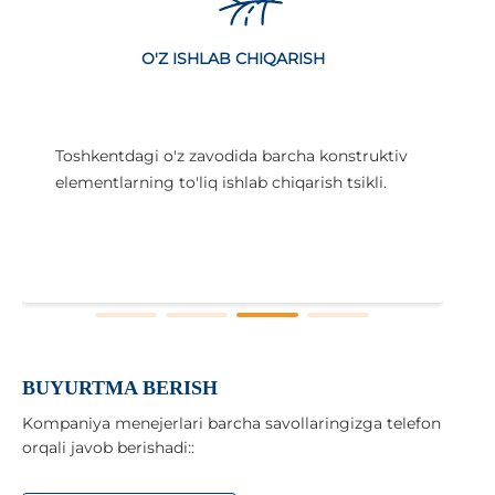
O'Z ISHLAB CHIQARISH
Toshkentdagi o'z zavodida barcha konstruktiv
elementlarning to'liq ishlab chiqarish tsikli.
i
x
BUYURTMA BERISH
Kompaniya menejerlari barcha savollaringizga telefon
orqali javob berishadi::