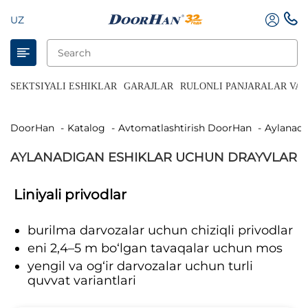
UZ
SEKTSIYALI ESHIKLAR
GARAJLAR
RULONLI PANJARALAR VA 
DoorHan
Katalog
Avtomatlashtirish DoorHan
Aylanad
AYLANADIGAN ESHIKLAR UCHUN DRAYVLAR
Liniyali privodlar
burilma darvozalar uchun chiziqli privodlar
eni 2,4–5 m bo‘lgan tavaqalar uchun mos
yengil va og‘ir darvozalar uchun turli
quvvat variantlari