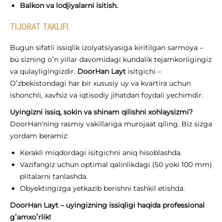
Balkon va lodjiyalarni isitish.
TIJORAT TAKLIFI
Bugun sifatli issiqlik izolyatsiyasiga kiritilgan sarmoya –
bu sizning oʻn yillar davomidagi kundalik tejamkorligingiz
va qulayligingizdir.
DoorHan Layt
isitgichi –
Oʻzbekistondagi har bir xususiy uy va kvartira uchun
ishonchli, xavfsiz va iqtisodiy jihatdan foydali yechimdir.
Uyingizni issiq, sokin va shinam qilishni xohlaysizmi?
DoorHan'ning rasmiy vakillariga murojaat qiling. Biz sizga
yordam beramiz:
Kerakli miqdordagi isitgichni aniq hisoblashda.
Vazifangiz uchun optimal qalinlikdagi (50 yoki 100 mm)
plitalarni tanlashda.
Obyektingizga yetkazib berishni tashkil etishda.
DoorHan Layt – uyingizning issiqligi haqida professional
gʻamxoʻrlik!