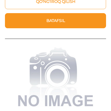
QO'NG'IROQ QILISH
BATAFSIL