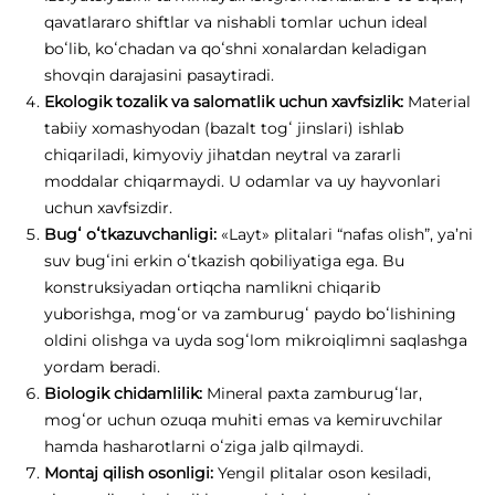
qavatlararo shiftlar va nishabli tomlar uchun ideal
boʻlib, koʻchadan va qoʻshni xonalardan keladigan
shovqin darajasini pasaytiradi.
Ekologik tozalik va salomatlik uchun xavfsizlik:
Material
tabiiy xomashyodan (bazalt togʻ jinslari) ishlab
chiqariladi, kimyoviy jihatdan neytral va zararli
moddalar chiqarmaydi. U odamlar va uy hayvonlari
uchun xavfsizdir.
Bugʻ oʻtkazuvchanligi:
«Layt» plitalari “nafas olish”, ya’ni
suv bugʻini erkin oʻtkazish qobiliyatiga ega. Bu
konstruksiyadan ortiqcha namlikni chiqarib
yuborishga, mogʻor va zamburugʻ paydo boʻlishining
oldini olishga va uyda sogʻlom mikroiqlimni saqlashga
yordam beradi.
Biologik chidamlilik:
Mineral paxta zamburugʻlar,
mogʻor uchun ozuqa muhiti emas va kemiruvchilar
hamda hasharotlarni oʻziga jalb qilmaydi.
Montaj qilish osonligi:
Yengil plitalar oson kesiladi,