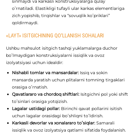
sinmaydi va karkasli konstruksiyalarga qulay
oʻrnatiladi. Elastikligi tufayli ular karkas elementlariga
zich yopishib, tirqishlar va “sovuqlik koʻpriklari”
qoldirmaydi.
«LAYT» ISITGICHINING QOʻLLANISH SOHALARI
Ushbu mahsulot isitgich tashqi yuklamalarga duchor
boʻlmaydigan konstruksiyalarni issiqlik va ovoz
izolyatsiyasi uchun idealdir:
Nishabli tomlar va mansardalar:
Issiq va sokin
mansarda yaratish uchun plitalarni tomning tirgaklari
orasiga oʻrnatish.
Qavatlararo va chordoq shiftlari:
Isitgichni pol yoki shift
toʻsinlari orasiga yotqizish.
Lagalar ustidagi pollar:
Birinchi qavat pollarini isitish
uchun lagalar orasidagi boʻshliqni toʻldirish.
Karkasli devorlar va xonalararo toʻsiqlar:
Samarali
issiqlik va ovoz izolyatsiya qatlami sifatida foydalanish.