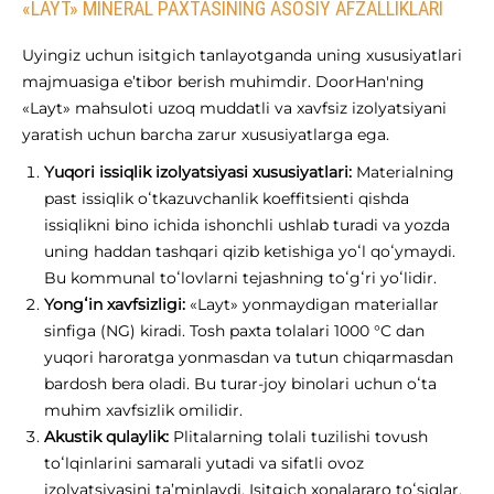
«LAYT» MINERAL PAXTASINING ASOSIY AFZALLIKLARI
Uyingiz uchun isitgich tanlayotganda uning xususiyatlari
majmuasiga e’tibor berish muhimdir. DoorHan'ning
«Layt» mahsuloti uzoq muddatli va xavfsiz izolyatsiyani
yaratish uchun barcha zarur xususiyatlarga ega.
Yuqori issiqlik izolyatsiyasi xususiyatlari:
Materialning
past issiqlik oʻtkazuvchanlik koeffitsienti qishda
issiqlikni bino ichida ishonchli ushlab turadi va yozda
uning haddan tashqari qizib ketishiga yoʻl qoʻymaydi.
Bu kommunal toʻlovlarni tejashning toʻgʻri yoʻlidir.
Yongʻin xavfsizligi:
«Layt» yonmaydigan materiallar
sinfiga (NG) kiradi. Tosh paxta tolalari 1000 °C dan
yuqori haroratga yonmasdan va tutun chiqarmasdan
bardosh bera oladi. Bu turar-joy binolari uchun oʻta
muhim xavfsizlik omilidir.
Akustik qulaylik:
Plitalarning tolali tuzilishi tovush
toʻlqinlarini samarali yutadi va sifatli ovoz
izolyatsiyasini ta’minlaydi. Isitgich xonalararo toʻsiqlar,