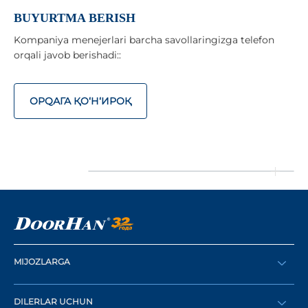
BUYURTMA BERISH
Kompaniya menejerlari barcha savollaringizga telefon
orqali javob berishadi::
ОРQАГА ҚO‘Н‘ИРОҚ
MIJOZLARGA
Buyurtma berish
DILERLAR UCHUN