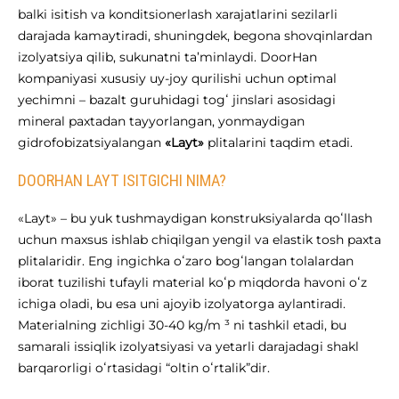
balki isitish va konditsionerlash xarajatlarini sezilarli
darajada kamaytiradi, shuningdek, begona shovqinlardan
izolyatsiya qilib, sukunatni ta’minlaydi. DoorHan
kompaniyasi xususiy uy-joy qurilishi uchun optimal
yechimni – bazalt guruhidagi togʻ jinslari asosidagi
mineral paxtadan tayyorlangan, yonmaydigan
gidrofobizatsiyalangan
«Layt»
plitalarini taqdim etadi.
DOORHAN LAYT ISITGICHI NIMA?
«Layt» – bu yuk tushmaydigan konstruksiyalarda qoʻllash
uchun maxsus ishlab chiqilgan yengil va elastik tosh paxta
plitalaridir. Eng ingichka oʻzaro bogʻlangan tolalardan
iborat tuzilishi tufayli material koʻp miqdorda havoni oʻz
ichiga oladi, bu esa uni ajoyib izolyatorga aylantiradi.
Materialning zichligi 30-40 kg/m ³ ni tashkil etadi, bu
samarali issiqlik izolyatsiyasi va yetarli darajadagi shakl
barqarorligi oʻrtasidagi “oltin oʻrtalik”dir.