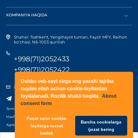
Katalog
Diler bo‘lish
Dilerni topish
KOMPANIYA HAQIDA
Shaxsiy kabinetga kirish
Kompaniya tarixi
Shahar: Toshkent, Yangihayot tuman, Fayzli MFY, Raihon
ko‘chasi, N6-1003 qurilish
+998(71)2052433
+998(71)2052422
Ushbu veb-sayt sizga eng yaxshi tajriba
info@doorhan.uz
taqdim etish uchun cookie-fayllardan
foydalanadi. Rozilik shakli haqida.
About
consent form
Terms of use
Maxfiylik siyosati
Faqat zarur cookie-
Barcha cookielarga
Agreement on the processing of personal data
fayllarga ruxsat
ijozat bering
berish