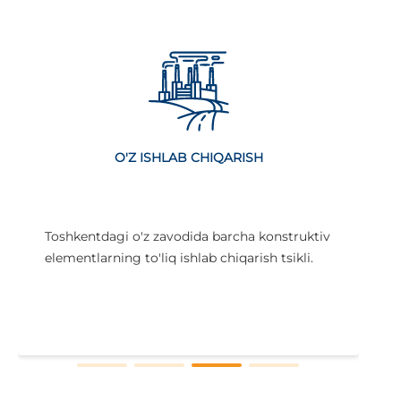
O'Z ISHLAB CHIQARISH
Toshkentdagi o'z zavodida barcha konstruktiv
elementlarning to'liq ishlab chiqarish tsikli.
i
x