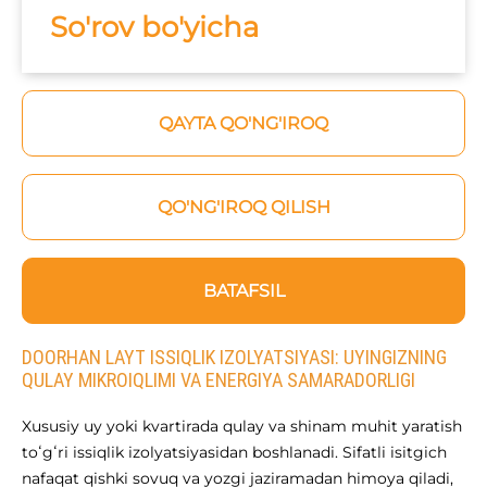
So'rov bo'yicha
QAYTA QO'NG'IROQ
QO'NG'IROQ QILISH
BATAFSIL
DOORHAN LAYT ISSIQLIK IZOLYATSIYASI: UYINGIZNING
QULAY MIKROIQLIMI VA ENERGIYA SAMARADORLIGI
Xususiy uy yoki kvartirada qulay va shinam muhit yaratish
toʻgʻri issiqlik izolyatsiyasidan boshlanadi. Sifatli isitgich
nafaqat qishki sovuq va yozgi jaziramadan himoya qiladi,