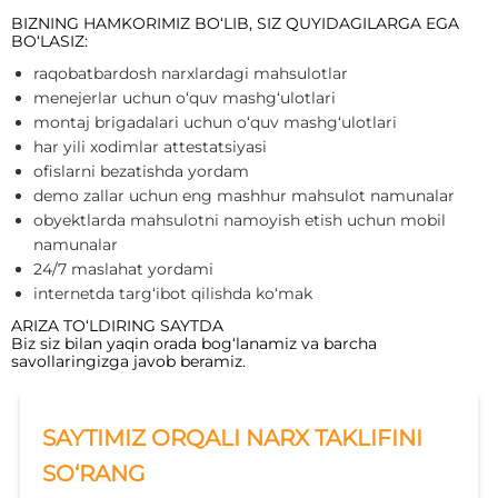
BIZNING HAMKORIMIZ BO‘LIB, SIZ QUYIDAGILARGA EGA
BO‘LASIZ:
raqobatbardosh narxlardagi mahsulotlar
menejerlar uchun o‘quv mashg‘ulotlari
montaj brigadalari uchun o‘quv mashg‘ulotlari
har yili xodimlar attestatsiyasi
ofislarni bezatishda yordam
demo zallar uchun eng mashhur mahsulot namunalar
obyektlarda mahsulotni namoyish etish uchun mobil
namunalar
24/7 maslahat yordami
internetda targ‘ibot qilishda ko‘mak
ARIZA TO‘LDIRING SAYTDA
Biz siz bilan yaqin orada bog‘lanamiz va barcha
savollaringizga javob beramiz.
SAYTIMIZ ORQALI NARX TAKLIFINI
SO‘RANG