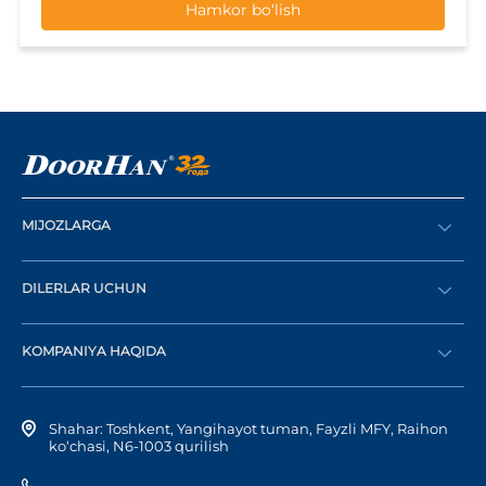
MIJOZLARGA
Buyurtma berish
DILERLAR UCHUN
Katalog
Diler bo‘lish
Dilerni topish
KOMPANIYA HAQIDA
Shaxsiy kabinetga kirish
Kompaniya tarixi
Shahar: Toshkent, Yangihayot tuman, Fayzli MFY, Raihon
ko‘chasi, N6-1003 qurilish