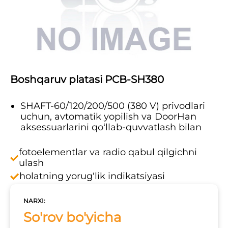
Boshqaruv platasi PCB-SH380
SHAFT-60/120/200/500 (380 V) privodlari
uchun, avtomatik yopilish va DoorHan
aksessuarlarini qo‘llab-quvvatlash bilan
fotoelementlar va radio qabul qilgichni
ulash
holatning yorug‘lik indikatsiyasi
NARXI:
So'rov bo'yicha