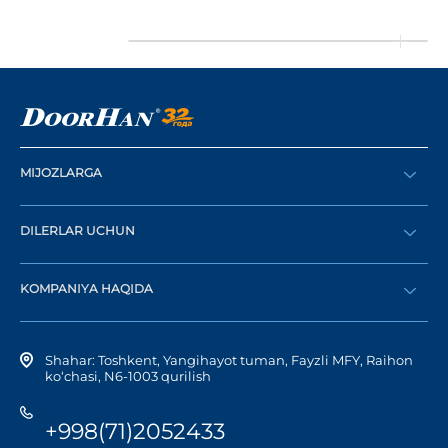
MIJOZLARGA
Buyurtma berish
DILERLAR UCHUN
Katalog
Diler bo‘lish
Dilerni topish
KOMPANIYA HAQIDA
Shaxsiy kabinetga kirish
Kompaniya tarixi
Shahar: Toshkent, Yangihayot tuman, Fayzli MFY, Raihon
ko‘chasi, N6-1003 qurilish
+998(71)2052433