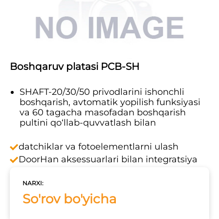
Boshqaruv platasi PCB-SH
SHAFT-20/30/50 privodlarini ishonchli
boshqarish, avtomatik yopilish funksiyasi
va 60 tagacha masofadan boshqarish
pultini qo‘llab-quvvatlash bilan
datchiklar va fotoelementlarni ulash
DoorHan aksessuarlari bilan integratsiya
NARXI:
So'rov bo'yicha