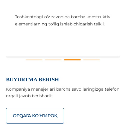
Toshkentdagi o'z zavodida barcha konstruktiv
elementlarning to'liq ishlab chiqarish tsikli.
i
x
BUYURTMA BERISH
Kompaniya menejerlari barcha savollaringizga telefon
orqali javob berishadi::
ОРQАГА ҚO‘Н‘ИРОҚ