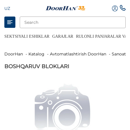
UZ
SEKTSIYALI ESHIKLAR
GARAJLAR
RULONLI PANJARALAR VA 
DoorHan
Katalog
Avtomatlashtirish DoorHan
Sanoat s
BOSHQARUV BLOKLARI