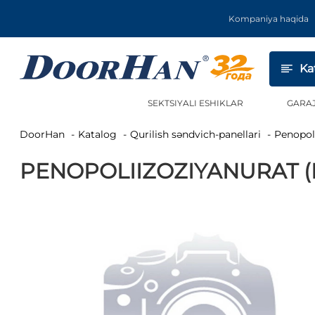
Kompaniya haqida
Ka
SEKTSIYALI ESHIKLAR
GARA
DoorHan
Katalog
Qurilish səndvich-panellari
Penopol
PENOPOLIIZOZIYANURAT (