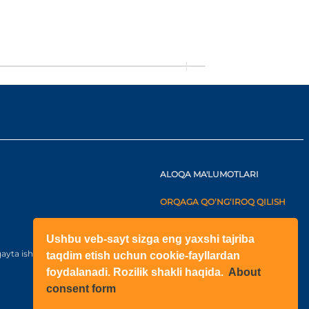
ALOQA MA'LUMOTLARI
ORQAGA QO‘NG‘IROQ QILISH
+998(71)2052433
Ushbu veb-sayt sizga eng yaxshi tajriba
+998(71)2052422
ayta ishlash bo‘yicha kelishuv
taqdim etish uchun cookie-fayllardan
foydalanadi. Rozilik shakli haqida.
About
O‘zbekiston
consent form
Shahar: Toshkent, Yangihayot
tuman, Fayzli MFY, Raihon