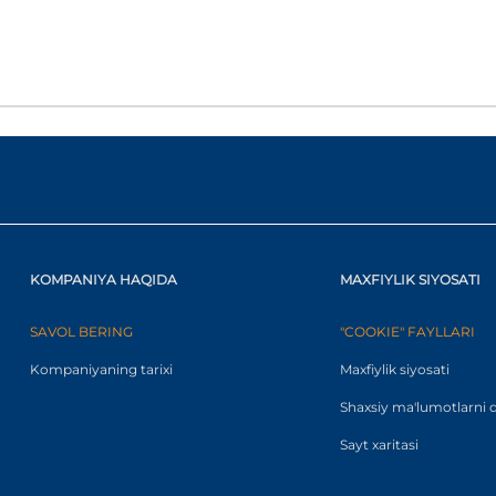
KOMPANIYA HAQIDA
MAXFIYLIK SIYOSATI
SAVOL BERING
"COOKIE" FAYLLARI
Kompaniyaning tarixi
Maxfiylik siyosati
Shaxsiy ma'lumotlarni q
Sayt xaritasi