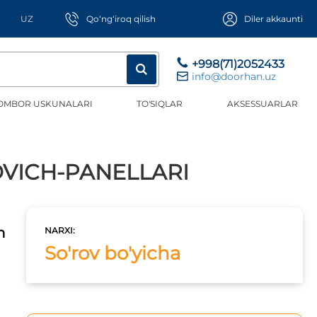
UZ
Qo‘ng‘iroq qilish
Diler akkaunti
+998(71)2052433
info@doorhan.uz
OMBOR USKUNALARI
TO'SIQLAR
AKSESSUARLAR
DVICH-PANELLARI
n
NARXI:
So'rov bo'yicha