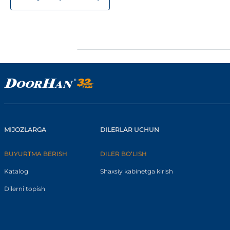
MIJOZLARGA
DILERLAR UCHUN
BUYURTMA BERISH
DILER BO‘LISH
Katalog
Shaxsiy kabinetga kirish
Dilerni topish