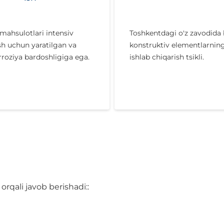
ahsulotlari intensiv
Toshkentdagi o'z zavodida
sh uchun yaratilgan va
konstruktiv elementlarning 
rroziya bardoshligiga ega.
ishlab chiqarish tsikli.
rqali javob berishadi::