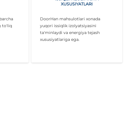
XUSUSIYATLARI
 barcha
DoorHan mahsulotlari xonada
to'liq
yuqori issiqlik izolyatsiyasini
ta'minlaydi va energiya tejash
xususiyatlariga ega.