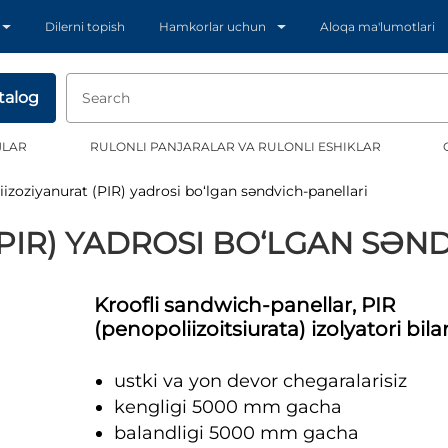
Dilerni topish
Hamkorlar uchun
Aloqa ma'lumotlari
talog
JLAR
RULONLI PANJARALAR VA RULONLI ESHIKLAR
iizoziyanurat (PIR) yadrosi bo‘lgan səndvich-panellari
PIR) YADROSI BO‘LGAN SƏN
Kroofli sandwich-panellar, PIR
(penopoliizoitsiurata) izolyatori bila
ustki va yon devor chegaralarisiz
kengligi 5000 mm gacha
balandligi 5000 mm gacha