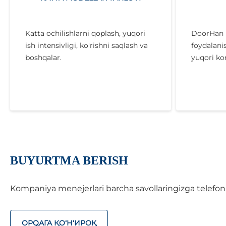
Katta ochilishlarni qoplash, yuqori
DoorHan m
ish intensivligi, ko'rishni saqlash va
foydalani
boshqalar.
yuqori ko
BUYURTMA BERISH
Kompaniya menejerlari barcha savollaringizga telefon o
ОРQАГА ҚO‘Н‘ИРОҚ