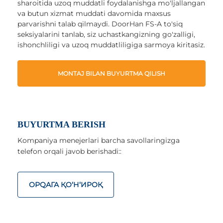
sharoitida uzoq muddatli foydalanishga mo'ljallangan
va butun xizmat muddati davomida maxsus
parvarishni talab qilmaydi. DoorHan FS-A to'siq
seksiyalarini tanlab, siz uchastkangizning go'zalligi,
ishonchliligi va uzoq muddatliligiga sarmoya kiritasiz.
MONTAJ BILAN BUYURTMA QILISH
BUYURTMA BERISH
Kompaniya menejerlari barcha savollaringizga
telefon orqali javob berishadi::
ОРQАГА ҚO‘Н‘ИРОҚ