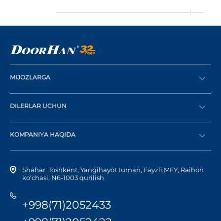
MIJOZLARGA
Buyurtma berish
DILERLAR UCHUN
Katalog
Diler bo‘lish
Dilerni topish
KOMPANIYA HAQIDA
Shaxsiy kabinetga kirish
Kompaniya tarixi
Shahar: Toshkent, Yangihayot tuman, Fayzli MFY, Raihon
ko‘chasi, N6-1003 qurilish
+998(71)2052433