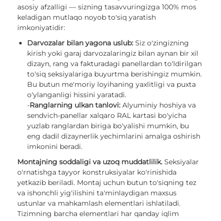
asosiy afzalligi — sizning tasavvuringizga 100% mos
keladigan mutlaqo noyob to'siq yaratish
imkoniyatidir:
Darvozalar bilan yagona uslub:
Siz o'zingizning
kirish yoki garaj darvozalaringiz bilan aynan bir xil
dizayn, rang va fakturadagi panellardan to'ldirilgan
to'siq seksiyalariga buyurtma berishingiz mumkin.
Bu butun me'moriy loyihaning yaxlitligi va puxta
o'ylanganligi hissini yaratadi.
-
Ranglarning ulkan tanlovi:
Alyuminiy hoshiya va
sendvich-panellar xalqaro RAL kartasi bo'yicha
yuzlab ranglardan biriga bo'yalishi mumkin, bu
eng dadil dizaynerlik yechimlarini amalga oshirish
imkonini beradi.
Montajning soddaligi va uzoq muddatlilik.
Seksiyalar
o'rnatishga tayyor konstruksiyalar ko'rinishida
yetkazib beriladi. Montaj uchun butun to'siqning tez
va ishonchli yig'ilishini ta'minlaydigan maxsus
ustunlar va mahkamlash elementlari ishlatiladi.
Tizimning barcha elementlari har qanday iqlim