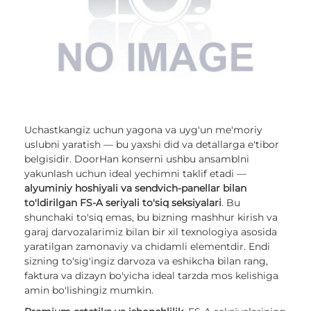
Uchastkangiz uchun yagona va uyg'un me'moriy
uslubni yaratish — bu yaxshi did va detallarga e'tibor
belgisidir. DoorHan konserni ushbu ansamblni
yakunlash uchun ideal yechimni taklif etadi —
alyuminiy hoshiyali va sendvich-panellar bilan
to'ldirilgan FS-A seriyali to'siq seksiyalari
. Bu
shunchaki to'siq emas, bu bizning mashhur kirish va
garaj darvozalarimiz bilan bir xil texnologiya asosida
yaratilgan zamonaviy va chidamli elementdir. Endi
sizning to'sig'ingiz darvoza va eshikcha bilan rang,
faktura va dizayn bo'yicha ideal tarzda mos kelishiga
amin bo'lishingiz mumkin.