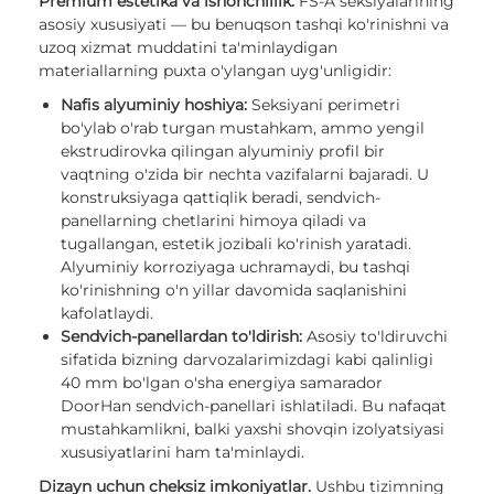
Premium estetika va ishonchlilik.
FS-A seksiyalarining
asosiy xususiyati — bu benuqson tashqi ko'rinishni va
uzoq xizmat muddatini ta'minlaydigan
materiallarning puxta o'ylangan uyg'unligidir:
Nafis alyuminiy hoshiya:
Seksiyani perimetri
bo'ylab o'rab turgan mustahkam, ammo yengil
ekstrudirovka qilingan alyuminiy profil bir
vaqtning o'zida bir nechta vazifalarni bajaradi. U
konstruksiyaga qattiqlik beradi, sendvich-
panellarning chetlarini himoya qiladi va
tugallangan, estetik jozibali ko'rinish yaratadi.
Alyuminiy korroziyaga uchramaydi, bu tashqi
ko'rinishning o'n yillar davomida saqlanishini
kafolatlaydi.
Sendvich-panellardan to'ldirish:
Asosiy to'ldiruvchi
sifatida bizning darvozalarimizdagi kabi qalinligi
40 mm bo'lgan o'sha energiya samarador
DoorHan sendvich-panellari ishlatiladi. Bu nafaqat
mustahkamlikni, balki yaxshi shovqin izolyatsiyasi
xususiyatlarini ham ta'minlaydi.
Dizayn uchun cheksiz imkoniyatlar.
Ushbu tizimning