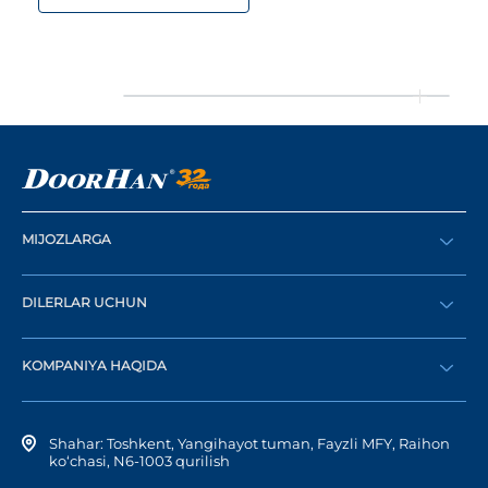
MIJOZLARGA
Buyurtma berish
DILERLAR UCHUN
Katalog
Diler bo‘lish
Dilerni topish
KOMPANIYA HAQIDA
Shaxsiy kabinetga kirish
Kompaniya tarixi
Shahar: Toshkent, Yangihayot tuman, Fayzli MFY, Raihon
ko‘chasi, N6-1003 qurilish