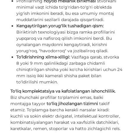
Profillarning
noyob mexanik birikmasi
stvorkani
minimal vaqt ichida to'g'ridan-to'g'ri ob'ektda
yig'ish imkonini beradi, bu esa umumiy montaj
muddatlarini sezilarli darajada qisqartiradi.
Kengaytirilgan yorug'lik tushadigan qism:
Biriktirish texnologiyasi bizga ramka profillarini
yupqaroq va nafisroq qilish imkonini berdi. Bu
oynalangan maydonni kengaytiradi, kirishni
yorug'roq, "havodorroq" va jozibaliroq qiladi.
To'ldirishning xilma-xilligi:
Vazifaga qarab, stvorka
8 yoki 9 mm qalinlikdagi zarbaga chidamli
chiniqtirilgan shisha yoki ko'cha kirishlari uchun 24
mm issiq ikki kamerali shisha paket bilan
to'ldirilishi mumkin.
To'liq komplektatsiya va kafolatlangan ishonchlilik.
Biz shunchaki profillar to'plamini emas, balki
montajga tayyor
to'liq jihozlangan tizimni
taklif
etamiz. To'plamga barcha kerakli narsalar kiradi:
kuchli va sokin elektr dvigatel, intellektual kontroller,
kombinatsiyalangan harakat va xavfsizlik datchiklari,
karetkalar, remen, stoporlar va hatto zichlagichli rels.