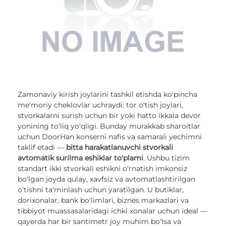
Zamonaviy kirish joylarini tashkil etishda ko'pincha
me'moriy cheklovlar uchraydi: tor o'tish joylari,
stvorkalarni surish uchun bir yoki hatto ikkala devor
yonining to'liq yo'qligi. Bunday murakkab sharoitlar
uchun DoorHan konserni nafis va samarali yechimni
taklif etadi —
bitta harakatlanuvchi stvorkali
avtomatik surilma eshiklar to'plami
. Ushbu tizim
standart ikki stvorkali eshikni o'rnatish imkonsiz
bo'lgan joyda qulay, xavfsiz va avtomatlashtirilgan
o'tishni ta'minlash uchun yaratilgan. U butiklar,
dorixonalar, bank bo'limlari, biznes markazlari va
tibbiyot muassasalaridagi ichki xonalar uchun ideal —
qayerda har bir santimetr joy muhim bo'lsa va