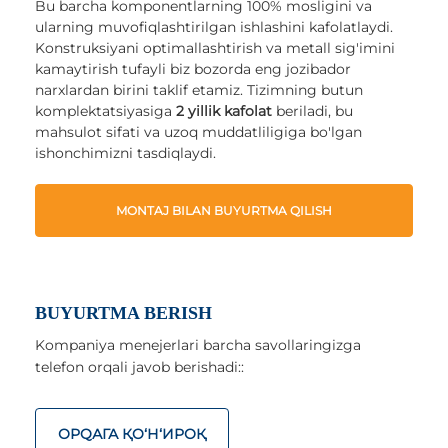
Bu barcha komponentlarning 100% mosligini va
ularning muvofiqlashtirilgan ishlashini kafolatlaydi.
Konstruksiyani optimallashtirish va metall sig'imini
kamaytirish tufayli biz bozorda eng jozibador
narxlardan birini taklif etamiz. Tizimning butun
komplektatsiyasiga
2 yillik kafolat
beriladi, bu
mahsulot sifati va uzoq muddatliligiga bo'lgan
ishonchimizni tasdiqlaydi.
MONTAJ BILAN BUYURTMA QILISH
BUYURTMA BERISH
Kompaniya menejerlari barcha savollaringizga
telefon orqali javob berishadi::
ОРQАГА ҚO‘Н‘ИРОҚ