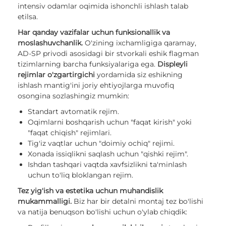
intensiv odamlar oqimida ishonchli ishlash talab
etilsa.
Har qanday vazifalar uchun funksionallik va
moslashuvchanlik.
O'zining ixchamligiga qaramay,
AD-SP privodi asosidagi bir stvorkali eshik flagman
tizimlarning barcha funksiyalariga ega.
Displeyli
rejimlar o'zgartirgichi
yordamida siz eshikning
ishlash mantig'ini joriy ehtiyojlarga muvofiq
osongina sozlashingiz mumkin:
Standart avtomatik rejim.
Oqimlarni boshqarish uchun "faqat kirish" yoki
"faqat chiqish" rejimlari.
Tig'iz vaqtlar uchun "doimiy ochiq" rejimi.
Xonada issiqlikni saqlash uchun "qishki rejim".
Ishdan tashqari vaqtda xavfsizlikni ta'minlash
uchun to'liq bloklangan rejim.
Tez yig'ish va estetika uchun muhandislik
mukammalligi.
Biz har bir detalni montaj tez bo'lishi
va natija benuqson bo'lishi uchun o'ylab chiqdik: