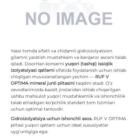
Yassi tomda sifatli va chidamli gidroizolyatsion
gilamni yaratish mustahkam va barqaror asosni talab
qiladi. DoorHan konserni
yuqori (tashqi) issiqlik
izolyatsiyasi qatlami
sifatida foydalanish uchun ishlab
chiqilgan muvozanatlangan yechim —
RUF V
OPTIMA mineral junli plitasini
taqdim etadi. O'z
zavodlarimizda bazalt jinslaridan ishlab chiqarilgan
ushbu mahsulot yuqori mustahkamlik va ishonchlilik
talab etiladigan ko'pchilik standart tom tizimlari
uchun optimal tanlovdir.
Gidroizolyatsiya uchun ishonchli asos.
RUF V OPTIMA
plitasi yuqori qatlam uchun ideal xususiyatlar
uyg'unligiga ega: