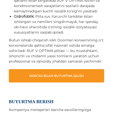
qatlami bilan birgalikda RUF V OPTIMA isitish va
konditsionerlash xarajatlarini sezilarli darajada
kamaytiradigan kuchli issiqlik to'sig'ini yaratadi.
Gidrofoblik:
Plita suv itaruvchi tarkiblar bilan
ishlangan va namlikni singdirmaydi, har qanday
ob-havo sharoitida o'zining issiqlik izolyatsiyasi
xususiyatlarini saqlab qoladi.
Butun ishlab chiqarish sikli DoorHan konsernining o'z
korxonalarida qattiq sifat nazorati ostida amalga
oshiriladi. RUF V OPTIMA plitasi — bu mustahkam,
ishonchli va chidamli yassi tomlarni yaratish uchun
professional va iqtisodiy jihatdan samarali yechimdir.
MONTAJ BILAN BUYURTMA QILISH
BUYURTMA BERISH
Kompaniya menejerlari barcha savollaringizga