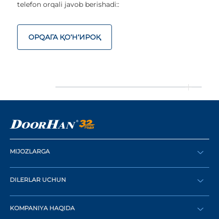
telefon orqali javob berishadi::
ОРQАГА ҚO‘Н‘ИРОҚ
MIJOZLARGA
Buyurtma berish
DILERLAR UCHUN
Katalog
Diler bo‘lish
Dilerni topish
KOMPANIYA HAQIDA
Shaxsiy kabinetga kirish