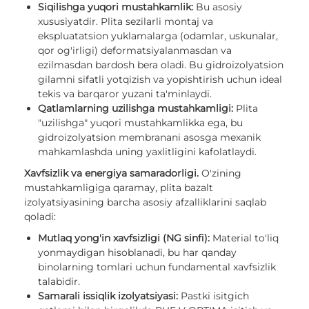
Siqilishga yuqori mustahkamlik:
Bu asosiy
xususiyatdir. Plita sezilarli montaj va
ekspluatatsion yuklamalarga (odamlar, uskunalar,
qor og'irligi) deformatsiyalanmasdan va
ezilmasdan bardosh bera oladi. Bu gidroizolyatsion
gilamni sifatli yotqizish va yopishtirish uchun ideal
tekis va barqaror yuzani ta'minlaydi.
Qatlamlarning uzilishga mustahkamligi:
Plita
"uzilishga" yuqori mustahkamlikka ega, bu
gidroizolyatsion membranani asosga mexanik
mahkamlashda uning yaxlitligini kafolatlaydi.
Xavfsizlik va energiya samaradorligi.
O'zining
mustahkamligiga qaramay, plita bazalt
izolyatsiyasining barcha asosiy afzalliklarini saqlab
qoladi:
Mutlaq yong'in xavfsizligi (NG sinfi):
Material to'liq
yonmaydigan hisoblanadi, bu har qanday
binolarning tomlari uchun fundamental xavfsizlik
talabidir.
Samarali issiqlik izolyatsiyasi:
Pastki isitgich