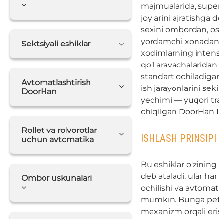
majmualarida, super
joylarini ajratishga 
sexini ombordan, os
yordamchi xonadan. 
Sektsiyali eshiklar
xodimlarning intensi
qo'l aravachalarida
standart ochiladiga
Avtomatlashtirish
ish jarayonlarini sek
DoorHan
yechimi — yuqori tra
chiqilgan DoorHan IP
Rollet va rolvorotlar
ISHLASH PRINSIPI
uchun avtomatika
Bu eshiklar o'zining 
deb ataladi: ular ha
Ombor uskunalari
ochilishi va avtomat
mumkin. Bunga petly
mexanizm orqali eri