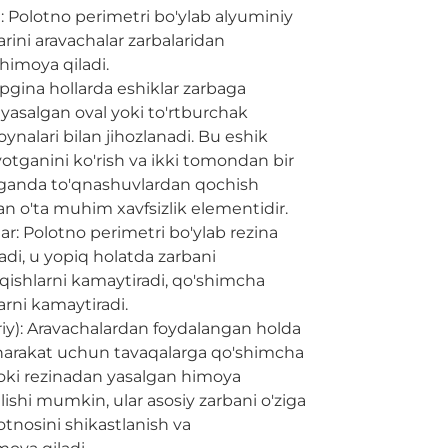
Polotno perimetri bo'ylab alyuminiy
rini aravachalar zarbalaridan
himoya qiladi.
'pgina hollarda eshiklar zarbaga
 yasalgan oval yoki to'rtburchak
oynalari bilan jihozlanadi. Bu eshik
yotganini ko'rish va ikki tomondan bir
ganda to'qnashuvlardan qochish
n o'ta muhim xavfsizlik elementidir.
lar: Polotno perimetri bo'ylab rezina
ladi, u yopiq holatda zarbani
qishlarni kamaytiradi, qo'shimcha
arni kamaytiradi.
riy): Aravachalardan foydalangan holda
 harakat uchun tavaqalarga qo'shimcha
yoki rezinadan yasalgan himoya
lishi mumkin, ular asosiy zarbani o'ziga
otnosini shikastlanish va