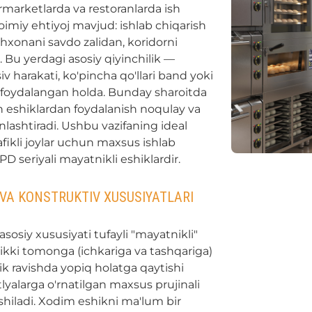
marketlarda va restoranlarda ish
doimiy ehtiyoj mavjud: ishlab chiqarish
hxonani savdo zalidan, koridorni
Bu yerdagi asosiy qiyinchilik —
v harakati, ko'pincha qo'llari band yoki
n foydalangan holda. Bunday sharoitda
n eshiklardan foydalanish noqulay va
inlashtiradi. Ushbu vazifaning ideal
fikli joylar uchun maxsus ishlab
D seriyali mayatnikli eshiklardir.
 VA KONSTRUKTIV XUSUSIYATLARI
asosiy xususiyati tufayli "mayatnikli"
r ikki tomonga (ichkariga va tashqariga)
ik ravishda yopiq holatga qaytishi
alarga o'rnatilgan maxsus prujinali
shiladi. Xodim eshikni ma'lum bir