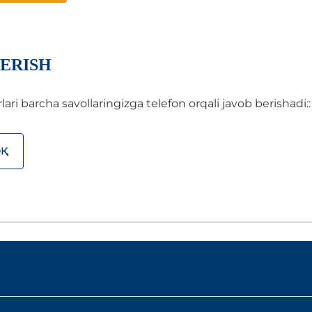
ERISH
i barcha savollaringizga telefon orqali javob berishadi::
ОҚ