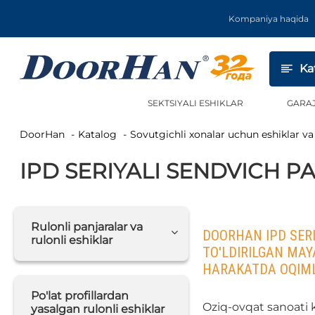
Kompaniya haqida
Ka
SEKTSIYALI ESHIKLAR
GARA
DoorHan
Katalog
Sovutgichli xonalar uchun eshiklar va
IPD SERIYALI SENDVICH P
Rulonli panjaralar va
DOORHAN IPD SERI
rulonli eshiklar
TO'LDIRILGAN MAYA
HARAKATDA OQIML
Po'lat profillardan
Oziq-ovqat sanoati 
yasalgan rulonli eshiklar