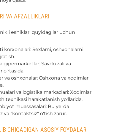
moya qiladi.
I VA AFZALLIKLARI
kli eshiklari quyidagilar uchun
 korxonalari: Sexlarni, oshxonalarni,
ratish.
 gipermarketlar: Savdo zali va
 o'rtasida.
lar va oshxonalar: Oshxona va xodimlar
a.
lari va logistika markazlari: Xodimlar
sh texnikasi harakatlanish yo'llarida.
ibbiyot muassasalari: Bu yerda
z va "kontaktsiz" o'tish zarur.
IB CHIQADIGAN ASOSIY FOYDALAR: