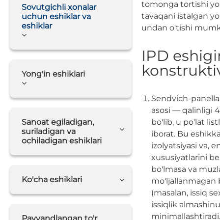
tomonga tortishi yo
Sovutgichli xonalar
tavaqani istalgan yo'
uchun eshiklar va
eshiklar
undan o'tishi mumk
IPD eshigi
konstrukti
Yong'in eshiklari
Sendvich-panella
asosi — qalinligi
Sanoat egiladigan,
bo'lib, u po'lat li
suriladigan va
iborat. Bu eshikk
ochiladigan eshiklari
izolyatsiyasi va, e
xususiyatlarini b
bo'lmasa va muzl
Ko'cha eshiklari
mo'ljallanmagan bo
(masalan, issiq s
issiqlik almashinu
minimallashtiradi
Payvandlangan to'r