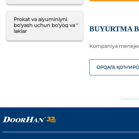
Prokat va alyuminiyni
bo'yash uchun bo'yoq va
BUYURTMA B
laklar
Kompaniya menejerlar
ОРQАГА ҚO‘Н‘ИР