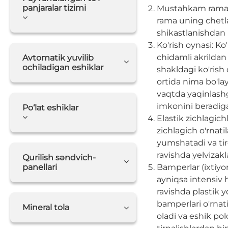
panjaralar tizimi
Mustahkam rama: 
rama uning chetla
shikastlanishdan 
Ko'rish oynasi: Ko
chidamli akrildan
Avtomatik yuvilib
ochiladigan eshiklar
shakldagi ko'rish 
ortida nima bo'la
vaqtda yaqinlash
imkonini beradiga
Po‘lat eshiklar
Elastik zichlagich
zichlagich o'rnati
yumshatadi va tir
ravishda yelvizakl
Qurilish səndvich-
panellari
Bamperlar (ixtiyo
ayniqsa intensiv
ravishda plastik 
bamperlari o'rnati
Mineral tola
oladi va eshik pol