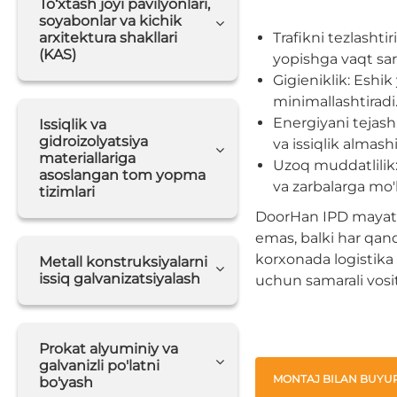
To‘xtash joyi pavilyonlari,
soyabonlar va kichik
arxitektura shakllari
Trafikni tezlashti
(KAS)
yopishga vaqt sar
Gigieniklik: Eshik
minimallashtiradi
Energiyani tejash
Issiqlik va
gidroizolyatsiya
va issiqlik almash
materiallariga
Uzoq muddatlilik:
asoslangan tom yopma
va zarbalarga mo'l
tizimlari
DoorHan IPD mayatn
emas, balki har qan
korxonada logistika v
Metall konstruksiyalarni
issiq galvanizatsiyalash
uchun samarali vosit
Prokat alyuminiy va
galvanizli po'latni
MONTAJ BILAN BUYUR
bo'yash