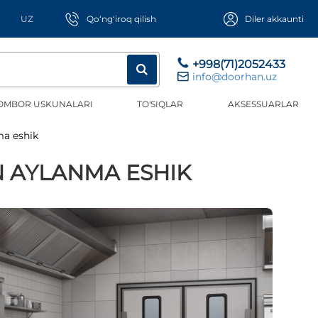
UZ
Qo‘ng‘iroq qilish
Diler akkaunti
+998(71)2052433
info@doorhan.uz
OMBOR USKUNALARI
TO'SIQLAR
AKSESSUARLAR
nma eshik
N AYLANMA ESHIK