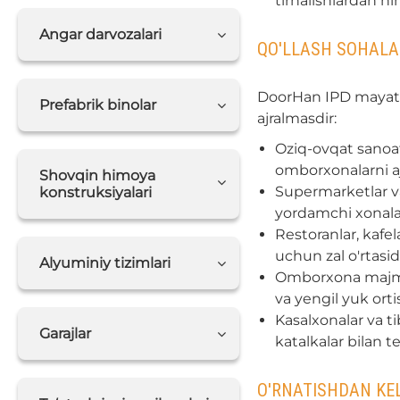
tirnalishlardan hi
Angar darvozalari
QO'LLASH SOHALAR
DoorHan IPD mayatni
Prefabrik binolar
ajralmasdir:
Oziq-ovqat sanoati
omborxonalarni aj
Shovqin himoya
Supermarketlar va
konstruksiyalari
yordamchi xonalar
Restoranlar, kafe
uchun zal o'rtasid
Alyuminiy tizimlari
Omborxona majmua
va yengil yuk orti
Kasalxonalar va t
Garajlar
katalkalar bilan te
O'RNATISHDAN KEL