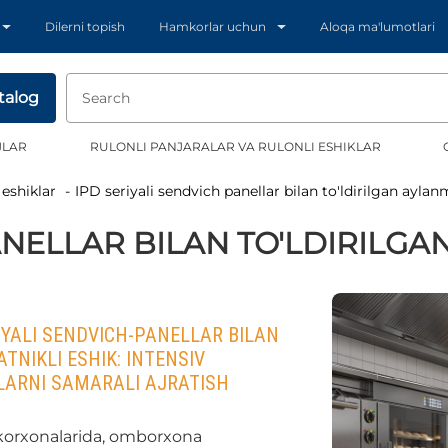
Dilerni topish
Hamkorlar uchun
Aloqa ma'lumotlari
talog
JLAR
RULONLI PANJARALAR VA RULONLI ESHIKLAR
 eshiklar
IPD seriyali sendvich panellar bilan to'ldirilgan ayla
ANELLAR BILAN TO'LDIRILGA
YALI SENDVICH-PANELLAR BILAN
TNIKLI ESHIK: INTENSIV
ARNI SAMARALI AJRATISH
korxonalarida, omborxona