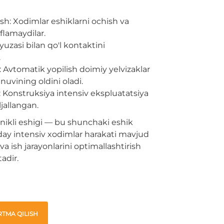
rish: Xodimlar eshiklarni ochish va
flamaydilar.
 yuzasi bilan qo'l kontaktini
.
: Avtomatik yopilish doimiy yelvizaklar
inuvining oldini oladi.
 Konstruksiya intensiv ekspluatatsiya
jallangan.
ikli eshigi — bu shunchaki eshik
day intensiv xodimlar harakati mavjud
a ish jarayonlarini optimallashtirish
adir.
TMA QILISH