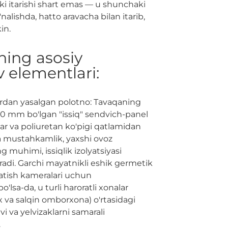
ki itarishi shart emas — u shunchaki
nalishda, hatto aravacha bilan itarib,
in.
ning asosiy
v elementlari:
rdan yasalgan polotno: Tavaqaning
 40 mm bo'lgan "issiq" sendvich-panel
stlar va poliuretan ko'pigi qatlamidan
a mustahkamlik, yaxshi ovoz
ng muhimi, issiqlik izolyatsiyasi
eradi. Garchi mayatnikli eshik germetik
atish kameralari uchun
'lsa-da, u turli haroratli xonalar
ex va salqin omborxona) o'rtasidagi
vi va yelvizaklarni samarali
.