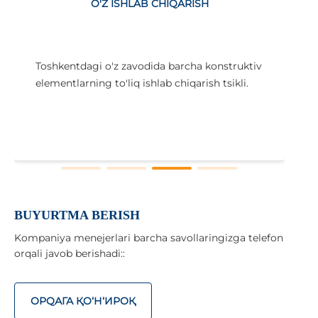
O'Z ISHLAB CHIQARISH
Toshkentdagi o'z zavodida barcha konstruktiv
elementlarning to'liq ishlab chiqarish tsikli.
i
x
BUYURTMA BERISH
Kompaniya menejerlari barcha savollaringizga telefon
orqali javob berishadi::
ОРQАГА ҚO‘Н‘ИРОҚ