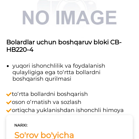
Bolardlar uchun boshqaruv bloki CB-
HB220-4
yuqori ishonchlilik va foydalanish
qulayligiga ega to‘rtta bollardni
boshqarish qurilmasi
to‘rtta bollardni boshqarish
oson o‘rnatish va sozlash
ortiqcha yuklanishdan ishonchli himoya
NARXI:
So'rov bo'yicha