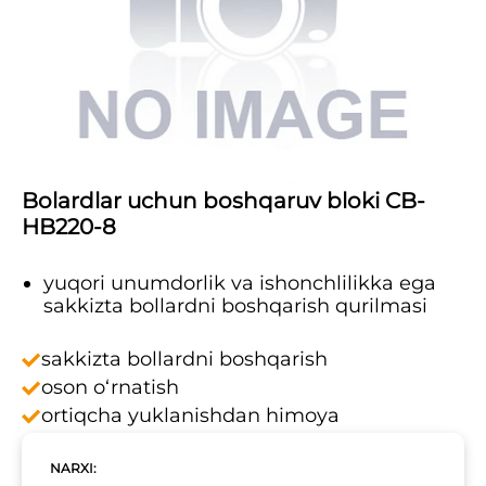
Bolardlar uchun boshqaruv bloki CB-
HB220-8
yuqori unumdorlik va ishonchlilikka ega
sakkizta bollardni boshqarish qurilmasi
sakkizta bollardni boshqarish
oson o‘rnatish
ortiqcha yuklanishdan himoya
NARXI: