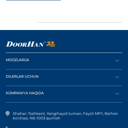
MIJOZLARGA
Buyurtma berish
DILERLAR UCHUN
Katalog
Diler bo‘lish
Dilerni topish
KOMPANIYA HAQIDA
Shaxsiy kabinetga kirish
Kompaniya tarixi
Shahar: Toshkent, Yangihayot tuman, Fayzli MFY, Raihon
ko‘chasi, N6-1003 qurilish