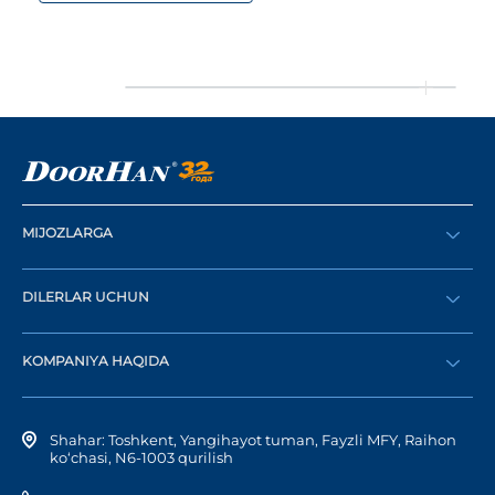
MIJOZLARGA
Buyurtma berish
DILERLAR UCHUN
Katalog
Diler bo‘lish
Dilerni topish
KOMPANIYA HAQIDA
Shaxsiy kabinetga kirish
Kompaniya tarixi
Shahar: Toshkent, Yangihayot tuman, Fayzli MFY, Raihon
ko‘chasi, N6-1003 qurilish