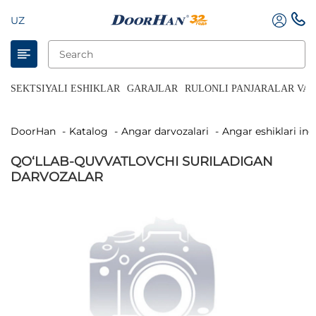
UZ
SEKTSIYALI ESHIKLAR
GARAJLAR
RULONLI PANJARALAR VA 
DoorHan
Katalog
Angar darvozalari
Angar eshiklari in
QO‘LLAB-QUVVATLOVCHI SURILADIGAN
DARVOZALAR