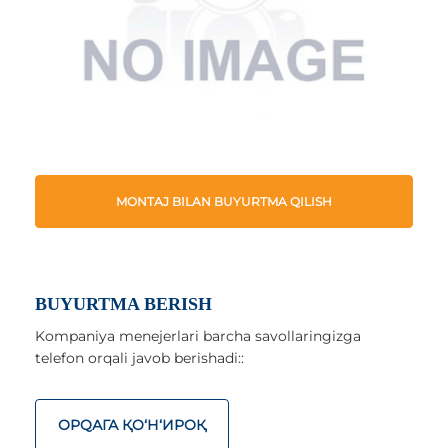
MONTAJ BILAN BUYURTMA QILISH
BUYURTMA BERISH
Kompaniya menejerlari barcha savollaringizga
telefon orqali javob berishadi::
ОРQАГА ҚO‘Н‘ИРОҚ