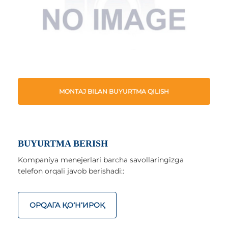
MONTAJ BILAN BUYURTMA QILISH
BUYURTMA BERISH
Kompaniya menejerlari barcha savollaringizga
telefon orqali javob berishadi::
ОРQАГА ҚO‘Н‘ИРОҚ