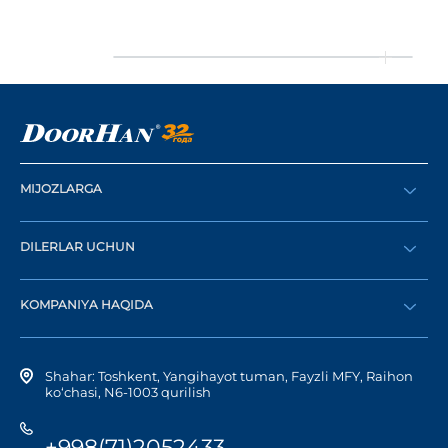
MIJOZLARGA
Buyurtma berish
DILERLAR UCHUN
Katalog
Diler bo‘lish
Dilerni topish
KOMPANIYA HAQIDA
Shaxsiy kabinetga kirish
Kompaniya tarixi
Shahar: Toshkent, Yangihayot tuman, Fayzli MFY, Raihon
ko‘chasi, N6-1003 qurilish
+998(71)2052433