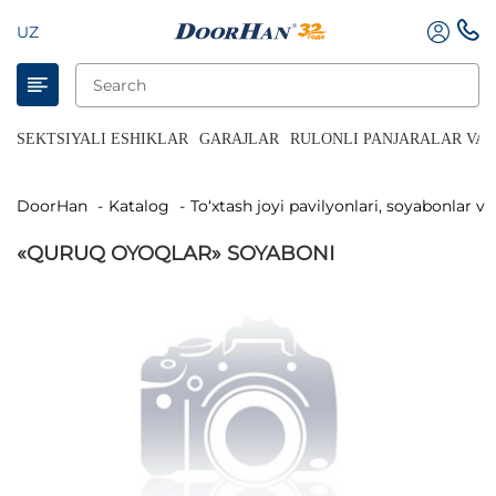
UZ
SEKTSIYALI ESHIKLAR
GARAJLAR
RULONLI PANJARALAR VA 
DoorHan
Katalog
To‘xtash joyi pavilyonlari, soyabonlar va
«QURUQ OYOQLAR» SOYABONI