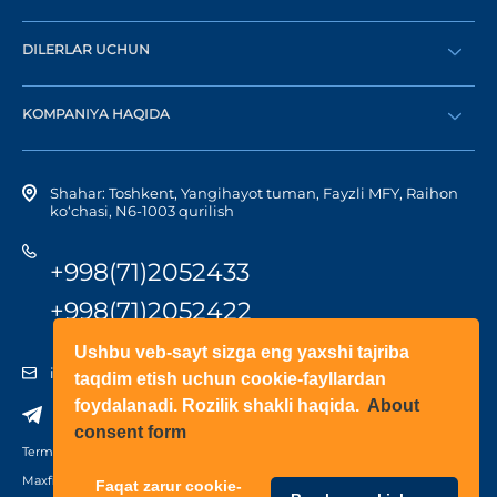
Buyurtma berish
DILERLAR UCHUN
Katalog
Diler bo‘lish
Dilerni topish
KOMPANIYA HAQIDA
Shaxsiy kabinetga kirish
Kompaniya tarixi
Shahar: Toshkent, Yangihayot tuman, Fayzli MFY, Raihon
ko‘chasi, N6-1003 qurilish
+998(71)2052433
+998(71)2052422
Ushbu veb-sayt sizga eng yaxshi tajriba
info@doorhan.uz
taqdim etish uchun cookie-fayllardan
foydalanadi. Rozilik shakli haqida.
About
consent form
Terms of use
Maxfiylik siyosati
Faqat zarur cookie-