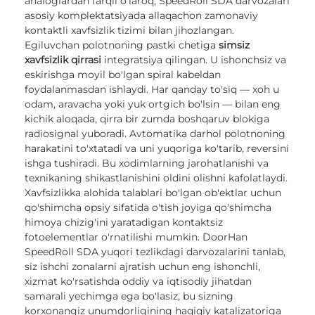
analoglardan farqli o'laroq, SpeedRoll SDA darvozalari
asosiy komplektatsiyada allaqachon zamonaviy
kontaktli xavfsizlik tizimi bilan jihozlangan.
Egiluvchan polotnoning pastki chetiga
simsiz
xavfsizlik qirrasi
integratsiya qilingan. U ishonchsiz va
eskirishga moyil bo'lgan spiral kabeldan
foydalanmasdan ishlaydi. Har qanday to'siq — xoh u
odam, aravacha yoki yuk ortgich bo'lsin — bilan eng
kichik aloqada, qirra bir zumda boshqaruv blokiga
radiosignal yuboradi. Avtomatika darhol polotnoning
harakatini to'xtatadi va uni yuqoriga ko'tarib, reversini
ishga tushiradi. Bu xodimlarning jarohatlanishi va
texnikaning shikastlanishini oldini olishni kafolatlaydi.
Xavfsizlikka alohida talablari bo'lgan ob'ektlar uchun
qo'shimcha opsiy sifatida o'tish joyiga qo'shimcha
himoya chizig'ini yaratadigan kontaktsiz
fotoelementlar o'rnatilishi mumkin. DoorHan
SpeedRoll SDA yuqori tezlikdagi darvozalarini tanlab,
siz ishchi zonalarni ajratish uchun eng ishonchli,
xizmat ko'rsatishda oddiy va iqtisodiy jihatdan
samarali yechimga ega bo'lasiz, bu sizning
korxonangiz unumdorligining haqiqiy katalizatoriga