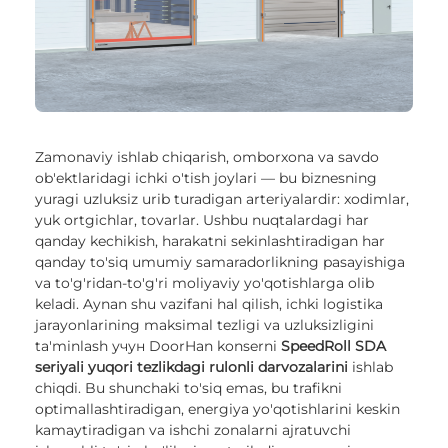
Zamonaviy ishlab chiqarish, omborxona va savdo
ob'ektlaridagi ichki o'tish joylari — bu biznesning
yuragi uzluksiz urib turadigan arteriyalardir: xodimlar,
yuk ortgichlar, tovarlar. Ushbu nuqtalardagi har
qanday kechikish, harakatni sekinlashtiradigan har
qanday to'siq umumiy samaradorlikning pasayishiga
va to'g'ridan-to'g'ri moliyaviy yo'qotishlarga olib
keladi. Aynan shu vazifani hal qilish, ichki logistika
jarayonlarining maksimal tezligi va uzluksizligini
ta'minlash учун DoorHan konserni
SpeedRoll SDA
seriyali yuqori tezlikdagi rulonli darvozalarini
ishlab
chiqdi. Bu shunchaki to'siq emas, bu trafikni
optimallashtiradigan, energiya yo'qotishlarini keskin
kamaytiradigan va ishchi zonalarni ajratuvchi