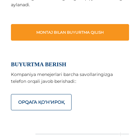
aylanadi.
MONTAJ BILAN BUYURTMA QILISH
BUYURTMA BERISH
Kompaniya menejerlari barcha savollaringizga
telefon orqali javob berishadi::
ОРQАГА ҚO‘Н‘ИРОҚ