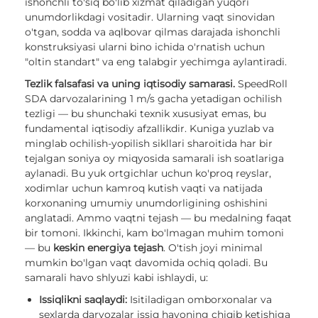
ishonchli to'siq bo'lib xizmat qiladigan yuqori
unumdorlikdagi vositadir. Ularning vaqt sinovidan
o'tgan, sodda va aqlbovar qilmas darajada ishonchli
konstruksiyasi ularni bino ichida o'rnatish uchun
"oltin standart" va eng talabgir yechimga aylantiradi.
Tezlik falsafasi va uning iqtisodiy samarasi.
SpeedRoll
SDA darvozalarining 1 m/s gacha yetadigan ochilish
tezligi — bu shunchaki texnik xususiyat emas, bu
fundamental iqtisodiy afzallikdir. Kuniga yuzlab va
minglab ochilish-yopilish sikllari sharoitida har bir
tejalgan soniya oy miqyosida samarali ish soatlariga
aylanadi. Bu yuk ortgichlar uchun ko'proq reyslar,
xodimlar uchun kamroq kutish vaqti va natijada
korxonaning umumiy unumdorligining oshishini
anglatadi. Ammo vaqtni tejash — bu medalning faqat
bir tomoni. Ikkinchi, kam bo'lmagan muhim tomoni
— bu
keskin energiya tejash
. O'tish joyi minimal
mumkin bo'lgan vaqt davomida ochiq qoladi. Bu
samarali havo shlyuzi kabi ishlaydi, u:
Issiqlikni saqlaydi:
Isitiladigan omborxonalar va
sexlarda darvozalar issiq havoning chiqib ketishiga