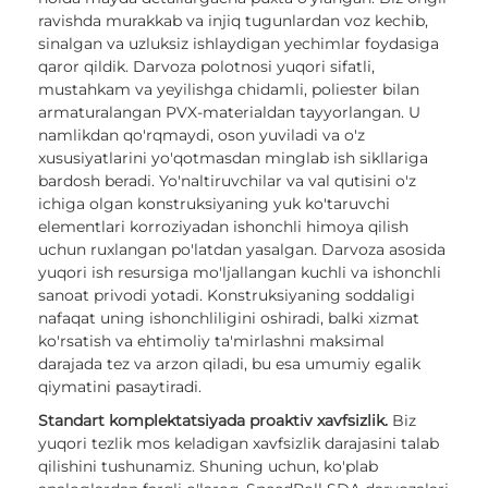
ravishda murakkab va injiq tugunlardan voz kechib,
sinalgan va uzluksiz ishlaydigan yechimlar foydasiga
qaror qildik. Darvoza polotnosi yuqori sifatli,
mustahkam va yeyilishga chidamli, poliester bilan
armaturalangan PVX-materialdan tayyorlangan. U
namlikdan qo'rqmaydi, oson yuviladi va o'z
xususiyatlarini yo'qotmasdan minglab ish sikllariga
bardosh beradi. Yo'naltiruvchilar va val qutisini o'z
ichiga olgan konstruksiyaning yuk ko'taruvchi
elementlari korroziyadan ishonchli himoya qilish
uchun ruxlangan po'latdan yasalgan. Darvoza asosida
yuqori ish resursiga mo'ljallangan kuchli va ishonchli
sanoat privodi yotadi. Konstruksiyaning soddaligi
nafaqat uning ishonchliligini oshiradi, balki xizmat
ko'rsatish va ehtimoliy ta'mirlashni maksimal
darajada tez va arzon qiladi, bu esa umumiy egalik
qiymatini pasaytiradi.
Standart komplektatsiyada proaktiv xavfsizlik.
Biz
yuqori tezlik mos keladigan xavfsizlik darajasini talab
qilishini tushunamiz. Shuning uchun, ko'plab