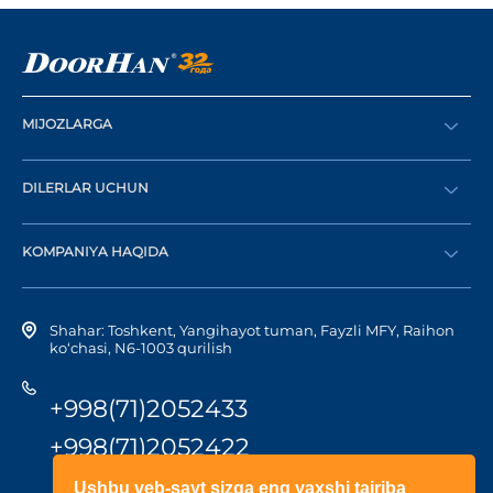
MIJOZLARGA
Buyurtma berish
DILERLAR UCHUN
Katalog
Diler bo‘lish
Dilerni topish
KOMPANIYA HAQIDA
Shaxsiy kabinetga kirish
Kompaniya tarixi
Shahar: Toshkent, Yangihayot tuman, Fayzli MFY, Raihon
ko‘chasi, N6-1003 qurilish
+998(71)2052433
+998(71)2052422
Ushbu veb-sayt sizga eng yaxshi tajriba