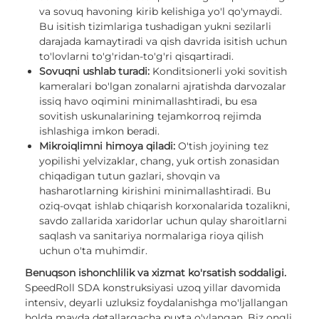
va sovuq havoning kirib kelishiga yo'l qo'ymaydi.
Bu isitish tizimlariga tushadigan yukni sezilarli
darajada kamaytiradi va qish davrida isitish uchun
to'lovlarni to'g'ridan-to'g'ri qisqartiradi.
Sovuqni ushlab turadi:
Konditsionerli yoki sovitish
kameralari bo'lgan zonalarni ajratishda darvozalar
issiq havo oqimini minimallashtiradi, bu esa
sovitish uskunalarining tejamkorroq rejimda
ishlashiga imkon beradi.
Mikroiqlimni himoya qiladi:
O'tish joyining tez
yopilishi yelvizaklar, chang, yuk ortish zonasidan
chiqadigan tutun gazlari, shovqin va
hasharotlarning kirishini minimallashtiradi. Bu
oziq-ovqat ishlab chiqarish korxonalarida tozalikni,
savdo zallarida xaridorlar uchun qulay sharoitlarni
saqlash va sanitariya normalariga rioya qilish
uchun o'ta muhimdir.
Benuqson ishonchlilik va xizmat ko'rsatish soddaligi.
SpeedRoll SDA konstruksiyasi uzoq yillar davomida
intensiv, deyarli uzluksiz foydalanishga mo'ljallangan
holda mayda detallargacha puxta o'ylangan. Biz ongli