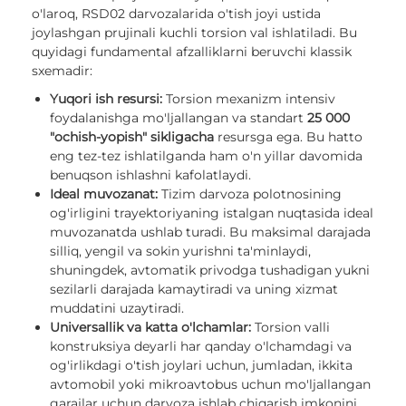
o'laroq, RSD02 darvozalarida o'tish joyi ustida
joylashgan prujinali kuchli torsion val ishlatiladi. Bu
quyidagi fundamental afzalliklarni beruvchi klassik
sxemadir:
Yuqori ish resursi:
Torsion mexanizm intensiv
foydalanishga mo'ljallangan va standart
25 000
"ochish-yopish" sikligacha
resursga ega. Bu hatto
eng tez-tez ishlatilganda ham o'n yillar davomida
benuqson ishlashni kafolatlaydi.
Ideal muvozanat:
Tizim darvoza polotnosining
og'irligini trayektoriyaning istalgan nuqtasida ideal
muvozanatda ushlab turadi. Bu maksimal darajada
silliq, yengil va sokin yurishni ta'minlaydi,
shuningdek, avtomatik privodga tushadigan yukni
sezilarli darajada kamaytiradi va uning xizmat
muddatini uzaytiradi.
Universallik va katta o'lchamlar:
Torsion valli
konstruksiya deyarli har qanday o'lchamdagi va
og'irlikdagi o'tish joylari uchun, jumladan, ikkita
avtomobil yoki mikroavtobus uchun mo'ljallangan
garajlar uchun darvoza ishlab chiqarish imkonini