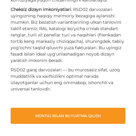
Cheksiz dizayn imkoniyatlari.
RSD02 darvozalari
uyingizning haqiqiy me'moriy bezagiga aylanishi
mumkin. Biz bezatish variantlarining ulkan tanlovini
taklif etamiz: RAL katalogi bo'yicha o'nlab standart
ranglar, turli xil panellar turi va naqshlari (filenkadan
tortib keng markaziy chiziqqacha), shuningdek, tabiiy
yog'ochni taqlid qiluvchi yuza fakturalari. Bu uyingiz
fasadi bilan ideal uyg'unlashadigan noyob dizayn
yaratish imkonini beradi.
RSD02 garaj darvozalari — bu murosasiz sifat, uzoq
muddatlilik va xavfsizlikni optimal narxda
izlayotganlar uchun eng ommabop, ishonchli va
universal tanlovdir.
MONTAJ BILAN BUYURTMA QILISH