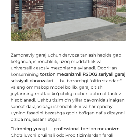
Zamonaviy garaj uchun darvoza tanlash haqida gap
ketganda, ishonchlilik, uzoq muddatlilik va
universallik asosiy mezonlarga aylanadi. DoorHan
konsernining
torsion mexanizmli RSD02 seriyali garaj
seksiyali darvozalari
— bu bozordagi "oltin standart"
va eng ommabop model bo'lib, garaj o'tish
joylarining mutlaq ko'pchiligi uchun optimal tanlov
hisoblanadi. Ushbu tizim o'n yillar davomida sinalgan
sanoat darajasidagi ishonchlilikni va har qanday
uyning fasadini bezashga qodir bo'lgan nafis dizaynni
o'zida mujassam etgan.
Tizimning yuragi — professional torsion mexanizm.
Cho'ziluvchi prujinali oddiyroq tizimlardan farqli