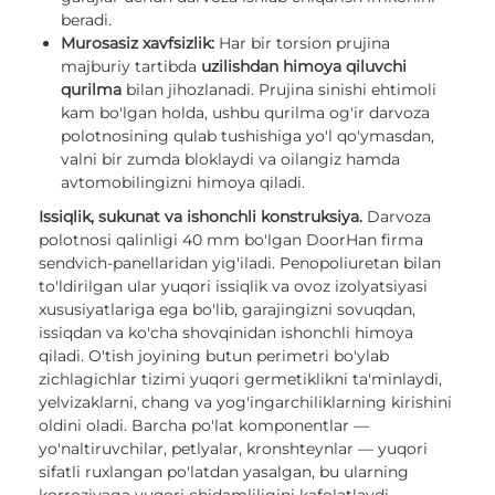
beradi.
Murosasiz xavfsizlik:
Har bir torsion prujina
majburiy tartibda
uzilishdan himoya qiluvchi
qurilma
bilan jihozlanadi. Prujina sinishi ehtimoli
kam bo'lgan holda, ushbu qurilma og'ir darvoza
polotnosining qulab tushishiga yo'l qo'ymasdan,
valni bir zumda bloklaydi va oilangiz hamda
avtomobilingizni himoya qiladi.
Issiqlik, sukunat va ishonchli konstruksiya.
Darvoza
polotnosi qalinligi 40 mm bo'lgan DoorHan firma
sendvich-panellaridan yig'iladi. Penopoliuretan bilan
to'ldirilgan ular yuqori issiqlik va ovoz izolyatsiyasi
xususiyatlariga ega bo'lib, garajingizni sovuqdan,
issiqdan va ko'cha shovqinidan ishonchli himoya
qiladi. O'tish joyining butun perimetri bo'ylab
zichlagichlar tizimi yuqori germetiklikni ta'minlaydi,
yelvizaklarni, chang va yog'ingarchiliklarning kirishini
oldini oladi. Barcha po'lat komponentlar —
yo'naltiruvchilar, petlyalar, kronshteynlar — yuqori
sifatli ruxlangan po'latdan yasalgan, bu ularning
korroziyaga yuqori chidamliligini kafolatlaydi.