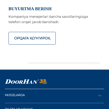
BUYURTMA BERISH
Kompaniya menejerlari barcha savollaringizga
telefon orqali javob berishadi::
ОРQАГА ҚO‘Н‘ИРОҚ
MIJOZLARGA
Buyurtma berish