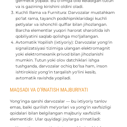
germetik yopadi. Bu o'limga olib keladigan tutun
va is gazining kirishini oldini oladi.
Kuchli Rama va Furnitura: Darvozalar mustahkam
po'lat rama, tayanch podshipniklaridagi kuchli
petlyalar va ishonchli qulflar bilan jihozlangan.
Barcha elementlar yuqori harorat sharoitida ish
qobiliyatini saqlab qolishga mo'ljallangan.
Avtomatik Yopilish (ixtiyoriy): Darvozalar yong'in
signalizatsiyasi tizimiga ulangan elektromagnit
yoki elektromexanik privod bilan jihozlanishi
mumkin. Tutun yoki olov datchiklari ishga
tushganda, darvozalar ochiq bo'lsa ham, inson
ishtirokisiz yong'in tarqalish yo'lini kesib,
avtomatik ravishda yopiladi.
MAQSADI VA O'RNATISH MAJBURIYATI
Yong'inga qarshi darvozalar — bu ixtiyoriy tanlov
emas, balki qurilish me'yorlari va yong'in xavfsizligi
qoidalari bilan belgilangan majburiy xavfsizlik
elementidir. Ular quyidagi joylarga o'rnatiladi: