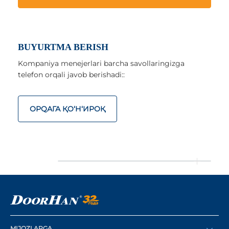
BUYURTMA BERISH
Kompaniya menejerlari barcha savollaringizga
telefon orqali javob berishadi::
ОРQАГА ҚO‘Н‘ИРОҚ
MIJOZLARGA