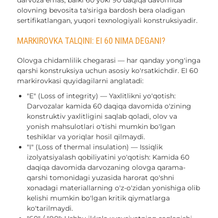
olovning bevosita ta'siriga bardosh bera oladigan
sertifikatlangan, yuqori texnologiyali konstruksiyadir.
MARKIROVKA TALQINI: EI 60 NIMA DEGANI?
Olovga chidamlilik chegarasi — har qanday yong'inga
qarshi konstruksiya uchun asosiy ko'rsatkichdir. EI 60
markirovkasi quyidagilarni anglatadi:
"E" (Loss of integrity) — Yaxlitlikni yo'qotish:
Darvozalar kamida 60 daqiqa davomida o'zining
konstruktiv yaxlitligini saqlab qoladi, olov va
yonish mahsulotlari o'tishi mumkin bo'lgan
teshiklar va yoriqlar hosil qilmaydi.
"I" (Loss of thermal insulation) — Issiqlik
izolyatsiyalash qobiliyatini yo'qotish: Kamida 60
daqiqa davomida darvozaning olovga qarama-
qarshi tomonidagi yuzasida harorat qo'shni
xonadagi materiallarning o'z-o'zidan yonishiga olib
kelishi mumkin bo'lgan kritik qiymatlarga
ko'tarilmaydi.