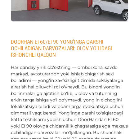
DOORHAN EI 60/EI 90 YONG'INGA QARSHI
OCHILADIGAN DARVOZALARI: OLOV YO'LIDAGI
ISHONCHLI QALQON
Har qanday yirik ob'ektning — omborxona, savdo
markazi, avtoturargoh yoki ishlab chiqarish sexi
bo'ladimi — yong'in xavfsizligi tizimida seksiyalarga
ajratish hal qiluvchi rol o'ynaydi. Bu binoni yong'in
bo'linmalariga ajratish bo'lib, u olov va tutunning
erkin tarqalishiga yo'l qo'ymaydi, yong'in o'chog'ini
lokalizatsiya qiladi va odamlarga evakuatsiya uchun
qimmatli vaqt beradi. Yong'inga qarshi to'siqlardagi
katta teshiklarni yopish uchun DoorHan'dan EI 60
yoki EI 90 olovga chidamlilik chegarasiga ega maxsus
ochiladigan darvozalar mo'ljallangan. Bu shunchaki
darvoza emas, balki 60 yoki 90 daqiqa davomida