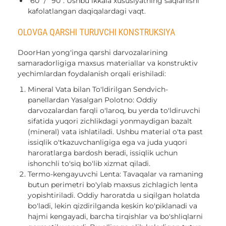
"60" / "90": Ushbu ikkala xususiyatning saqlanishi
kafolatlangan daqiqalardagi vaqt.
OLOVGA QARSHI TURUVCHI KONSTRUKSIYA
DoorHan yong'inga qarshi darvozalarining
samaradorligiga maxsus materiallar va konstruktiv
yechimlardan foydalanish orqali erishiladi:
Mineral Vata bilan To'ldirilgan Sendvich-
panellardan Yasalgan Polotno: Oddiy
darvozalardan farqli o'laroq, bu yerda to'ldiruvchi
sifatida yuqori zichlikdagi yonmaydigan bazalt
(mineral) vata ishlatiladi. Ushbu material o'ta past
issiqlik o'tkazuvchanligiga ega va juda yuqori
haroratlarga bardosh beradi, issiqlik uchun
ishonchli to'siq bo'lib xizmat qiladi.
Termo-kengayuvchi Lenta: Tavaqalar va ramaning
butun perimetri bo'ylab maxsus zichlagich lenta
yopishtiriladi. Oddiy haroratda u siqilgan holatda
bo'ladi, lekin qizdirilganda keskin ko'piklanadi va
hajmi kengayadi, barcha tirqishlar va bo'shliqlarni