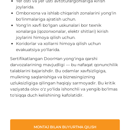
Yer osti va yer usti avtoturargohlariga kirish
joylarida.
Omborxona va ishlab chiqarish zonalarini yong'in
bo'linmalariga ajratish uchun.
Yong'in xavfi bo'lgan uskunalari bor texnik
xonalarga (qozonxonalar, elektr shitlari) kirish
joylarini himoya qilish uchun.
Koridorlar va xollarni himoya qilish uchun
evakuatsiya yo'llarida.
Sertifikatlangan DoorHan yong'inga qarshi
darvozalarining mavjudligi — bu nafaqat qonunchilik
talablarini bajarishdir. Bu odamlar xavfsizligiga,
mulkning saqlanishiga va biznesingizning
uzluksizligiga qilingan haqiqiy sarmoyadir. Bu kritik
vaziyatda olov o'z yo'lida ishonchli va yengib bo'lmas
to'siqqa duch kelishining kafolatidir.
MONTAJ BILAN BUYURTMA QILISH