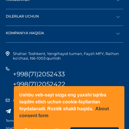
Buyurtma berish
DILERLAR UCHUN
Katalog
Diler bo‘lish
Dilerni topish
KOMPANIYA HAQIDA
Shaxsiy kabinetga kirish
Kompaniya tarixi
Shahar: Toshkent, Yangihayot tuman, Fayzli MFY, Raihon
ko‘chasi, N6-1003 qurilish
+998(71)2052433
+998(71)2052422
Ushbu veb-sayt sizga eng yaxshi tajriba
info@doorhan.uz
taqdim etish uchun cookie-fayllardan
foydalanadi. Rozilik shakli haqida.
About
consent form
Terms of use
Maxfiylik siyosati