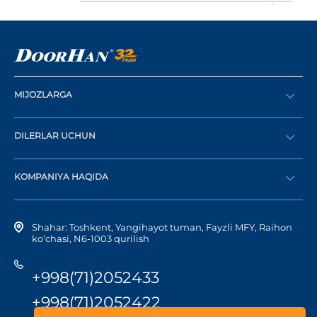
MIJOZLARGA
Buyurtma berish
DILERLAR UCHUN
Katalog
Diler bo‘lish
Dilerni topish
KOMPANIYA HAQIDA
Shaxsiy kabinetga kirish
Kompaniya tarixi
Shahar: Toshkent, Yangihayot tuman, Fayzli MFY, Raihon
ko‘chasi, N6-1003 qurilish
+998(71)2052433
+998(71)2052422