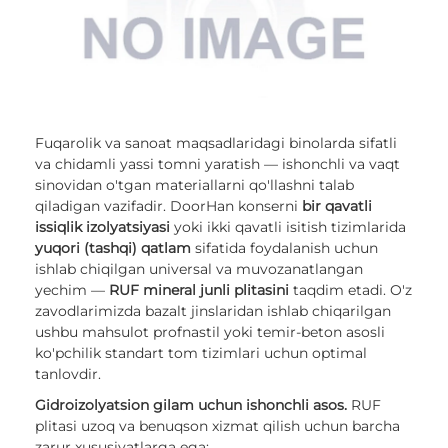
Fuqarolik va sanoat maqsadlaridagi binolarda sifatli
va chidamli yassi tomni yaratish — ishonchli va vaqt
sinovidan o'tgan materiallarni qo'llashni talab
qiladigan vazifadir. DoorHan konserni
bir qavatli
issiqlik izolyatsiyasi
yoki ikki qavatli isitish tizimlarida
yuqori (tashqi) qatlam
sifatida foydalanish uchun
ishlab chiqilgan universal va muvozanatlangan
yechim —
RUF mineral junli plitasini
taqdim etadi. O'z
zavodlarimizda bazalt jinslaridan ishlab chiqarilgan
ushbu mahsulot profnastil yoki temir-beton asosli
ko'pchilik standart tom tizimlari uchun optimal
tanlovdir.
Gidroizolyatsion gilam uchun ishonchli asos.
RUF
plitasi uzoq va benuqson xizmat qilish uchun barcha
zarur xususiyatlarga ega: