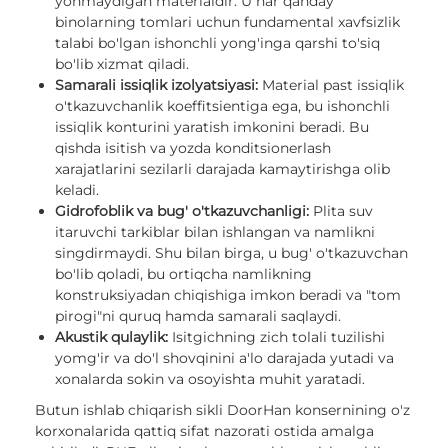
yonmaydigan materialdir. U har qanday
binolarning tomlari uchun fundamental xavfsizlik
talabi bo'lgan ishonchli yong'inga qarshi to'siq
bo'lib xizmat qiladi.
Samarali issiqlik izolyatsiyasi:
Material past issiqlik
o'tkazuvchanlik koeffitsientiga ega, bu ishonchli
issiqlik konturini yaratish imkonini beradi. Bu
qishda isitish va yozda konditsionerlash
xarajatlarini sezilarli darajada kamaytirishga olib
keladi.
Gidrofoblik va bug' o'tkazuvchanligi:
Plita suv
itaruvchi tarkiblar bilan ishlangan va namlikni
singdirmaydi. Shu bilan birga, u bug' o'tkazuvchan
bo'lib qoladi, bu ortiqcha namlikning
konstruksiyadan chiqishiga imkon beradi va "tom
pirogi"ni quruq hamda samarali saqlaydi.
Akustik qulaylik:
Isitgichning zich tolali tuzilishi
yomg'ir va do'l shovqinini a'lo darajada yutadi va
xonalarda sokin va osoyishta muhit yaratadi.
Butun ishlab chiqarish sikli DoorHan konsernining o'z
korxonalarida qattiq sifat nazorati ostida amalga