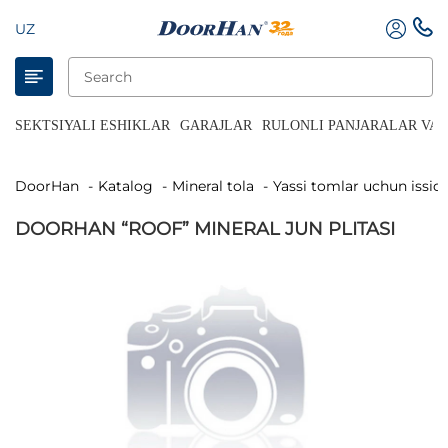
UZ
SEKTSIYALI ESHIKLAR
GARAJLAR
RULONLI PANJARALAR VA 
DoorHan
Katalog
Mineral tola
Yassi tomlar uchun issiql
DOORHAN “ROOF” MINERAL JUN PLITASI