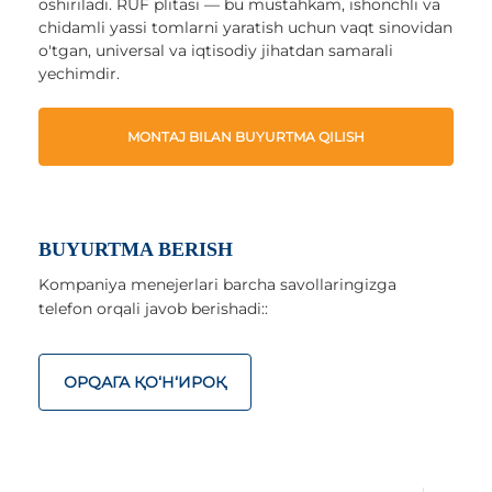
oshiriladi. RUF plitasi — bu mustahkam, ishonchli va
chidamli yassi tomlarni yaratish uchun vaqt sinovidan
o'tgan, universal va iqtisodiy jihatdan samarali
yechimdir.
MONTAJ BILAN BUYURTMA QILISH
BUYURTMA BERISH
Kompaniya menejerlari barcha savollaringizga
telefon orqali javob berishadi::
ОРQАГА ҚO‘Н‘ИРОҚ