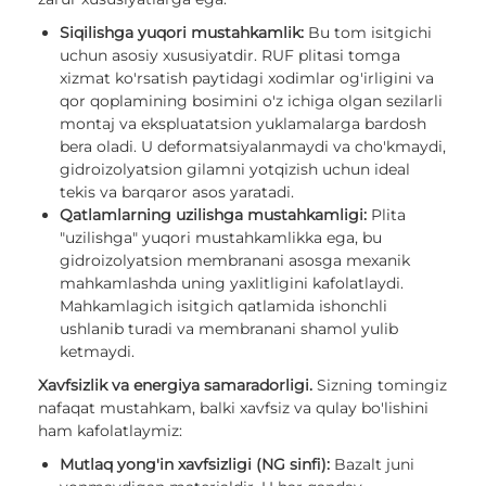
Siqilishga yuqori mustahkamlik:
Bu tom isitgichi
uchun asosiy xususiyatdir. RUF plitasi tomga
xizmat ko'rsatish paytidagi xodimlar og'irligini va
qor qoplamining bosimini o'z ichiga olgan sezilarli
montaj va ekspluatatsion yuklamalarga bardosh
bera oladi. U deformatsiyalanmaydi va cho'kmaydi,
gidroizolyatsion gilamni yotqizish uchun ideal
tekis va barqaror asos yaratadi.
Qatlamlarning uzilishga mustahkamligi:
Plita
"uzilishga" yuqori mustahkamlikka ega, bu
gidroizolyatsion membranani asosga mexanik
mahkamlashda uning yaxlitligini kafolatlaydi.
Mahkamlagich isitgich qatlamida ishonchli
ushlanib turadi va membranani shamol yulib
ketmaydi.
Xavfsizlik va energiya samaradorligi.
Sizning tomingiz
nafaqat mustahkam, balki xavfsiz va qulay bo'lishini
ham kafolatlaymiz:
Mutlaq yong'in xavfsizligi (NG sinfi):
Bazalt juni