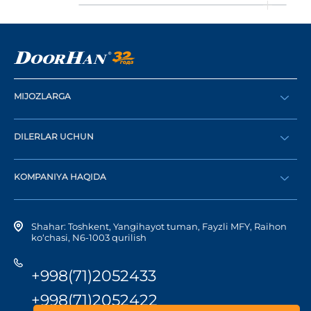
MIJOZLARGA
Buyurtma berish
DILERLAR UCHUN
Katalog
Diler bo‘lish
Dilerni topish
KOMPANIYA HAQIDA
Shaxsiy kabinetga kirish
Kompaniya tarixi
Shahar: Toshkent, Yangihayot tuman, Fayzli MFY, Raihon
ko‘chasi, N6-1003 qurilish
+998(71)2052433
+998(71)2052422