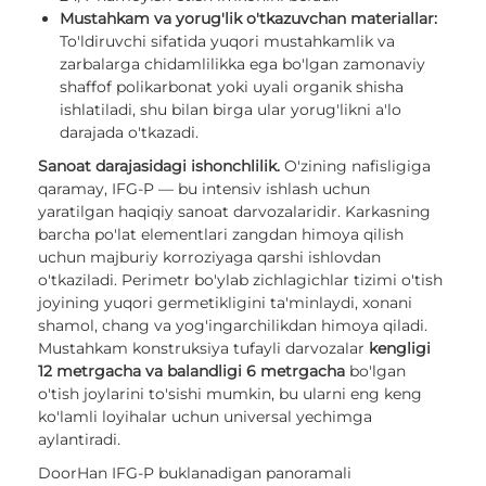
Mustahkam va yorug'lik o'tkazuvchan materiallar:
To'ldiruvchi sifatida yuqori mustahkamlik va
zarbalarga chidamlilikka ega bo'lgan zamonaviy
shaffof polikarbonat yoki uyali organik shisha
ishlatiladi, shu bilan birga ular yorug'likni a'lo
darajada o'tkazadi.
Sanoat darajasidagi ishonchlilik.
O'zining nafisligiga
qaramay, IFG-P — bu intensiv ishlash uchun
yaratilgan haqiqiy sanoat darvozalaridir. Karkasning
barcha po'lat elementlari zangdan himoya qilish
uchun majburiy korroziyaga qarshi ishlovdan
o'tkaziladi. Perimetr bo'ylab zichlagichlar tizimi o'tish
joyining yuqori germetikligini ta'minlaydi, xonani
shamol, chang va yog'ingarchilikdan himoya qiladi.
Mustahkam konstruksiya tufayli darvozalar
kengligi
12 metrgacha va balandligi 6 metrgacha
bo'lgan
o'tish joylarini to'sishi mumkin, bu ularni eng keng
ko'lamli loyihalar uchun universal yechimga
aylantiradi.
DoorHan IFG-P buklanadigan panoramali