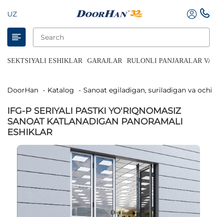
UZ
SEKTSIYALI ESHIKLAR
GARAJLAR
RULONLI PANJARALAR VA 
DoorHan
Katalog
Sanoat egiladigan, suriladigan va ochil
IFG-P SERIYALI PASTKI YO'RIQNOMASIZ
SANOAT KATLANADIGAN PANORAMALI
ESHIKLAR