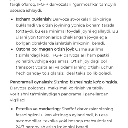
farqli o'laroq, IFG-P darvozalari "garmoshka" tamoyili
asosida ishlaydi.
Ixcham buklanish:
Darvoza stvorkalari bir-biriga
buklanadi va o'tish joyining yonida ixcham tarzda
to'xtaydi, bu esa minimal foydali joyni egallaydi. Bu
ularni yon tomonlarida cheklangan joyga ega
bo'lgan ob'ektlarda ishlatish imkonini beradi.
Ostona bo'lmagan o'tish joyi:
Osma surilma
tizimlardagi kabi, IFG-P darvozalari ham pastki
yo'naltiruvchiga ega emas. O'tish joyidagi pol
transport vositalari va odamlarning o'tishi uchun
hech qanday to'siqlarsiz, ideal tekis bo'lib qoladi.
Panoramali oynalash: Sizning biznesingiz ko'z o'ngida.
Darvoza polotnosi maksimal ko'rinish va tabiiy
yoritishni ta'minlaydigan panoramali panellardan
yig'iladi.
Estetika va marketing:
Shaffof darvozalar sizning
fasadingizni ulkan vitrinaga aylantiradi, bu esa
avtomobillar, texnika yoki boshqa mahsulotlarni
24/7 namoyish etish imkonini beradi.