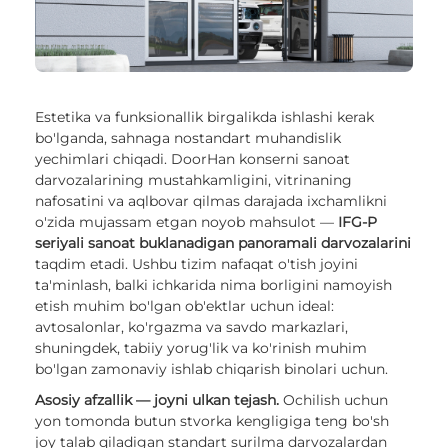
Estetika va funksionallik birgalikda ishlashi kerak
bo'lganda, sahnaga nostandart muhandislik
yechimlari chiqadi. DoorHan konserni sanoat
darvozalarining mustahkamligini, vitrinaning
nafosatini va aqlbovar qilmas darajada ixchamlikni
o'zida mujassam etgan noyob mahsulot —
IFG-P
seriyali sanoat buklanadigan panoramali darvozalarini
taqdim etadi. Ushbu tizim nafaqat o'tish joyini
ta'minlash, balki ichkarida nima borligini namoyish
etish muhim bo'lgan ob'ektlar uchun ideal:
avtosalonlar, ko'rgazma va savdo markazlari,
shuningdek, tabiiy yorug'lik va ko'rinish muhim
bo'lgan zamonaviy ishlab chiqarish binolari uchun.
Asosiy afzallik — joyni ulkan tejash.
Ochilish uchun
yon tomonda butun stvorka kengligiga teng bo'sh
joy talab qiladigan standart surilma darvozalardan