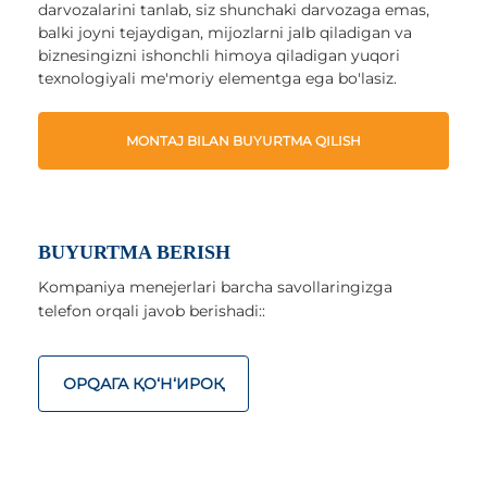
darvozalarini tanlab, siz shunchaki darvozaga emas,
balki joyni tejaydigan, mijozlarni jalb qiladigan va
biznesingizni ishonchli himoya qiladigan yuqori
texnologiyali me'moriy elementga ega bo'lasiz.
MONTAJ BILAN BUYURTMA QILISH
BUYURTMA BERISH
Kompaniya menejerlari barcha savollaringizga
telefon orqali javob berishadi::
ОРQАГА ҚO‘Н‘ИРОҚ