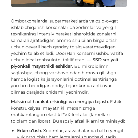
Omborxonalarda, supermarketlarda va oziq-ovqat
ishlab chiqarish korxonalarida xodimlar va yengil
texnikaning intensiv harakati sharoitida zonalarni
samarali ajratadigan, ammo shu bilan birga o'tish
uchun deyarli hech qanday to'siq yaratmaydigan
yechim talab etiladi. DoorHan konserni ushbu vazifa
uchun ideal mahsulotni taklif etadi —
SSD seriyali
plyonkali mayatnikli eshiklar
. Bu mikroiqlimni
saqlashga, chang va shovqindan himoya qilishga
hamda logistika jarayonlarini optimallashtirishga
yordam beradigan oddiy, tejamkor va aqlbovar
qilmas darajada chidamli yechimdir.
Maksimal harakat erkinligi va energiya tejash.
Eshik
konstruksiyasi mayatnikli mexanizmga
mahkamlangan elastik PVX-lentalar (lamellar)
to'plamidan iborat. Bu asosiy afzalliklarni ta'minlaydi:
Erkin o'tish:
Xodimlar, aravachalar va hatto yengil
yuk ortgichlar ham lentalarni shunchaki itarib,