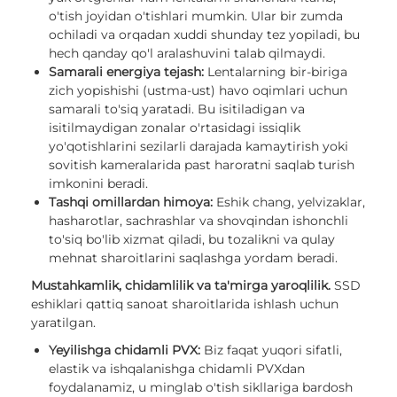
o'tish joyidan o'tishlari mumkin. Ular bir zumda
ochiladi va orqadan xuddi shunday tez yopiladi, bu
hech qanday qo'l aralashuvini talab qilmaydi.
Samarali energiya tejash:
Lentalarning bir-biriga
zich yopishishi (ustma-ust) havo oqimlari uchun
samarali to'siq yaratadi. Bu isitiladigan va
isitilmaydigan zonalar o'rtasidagi issiqlik
yo'qotishlarini sezilarli darajada kamaytirish yoki
sovitish kameralarida past haroratni saqlab turish
imkonini beradi.
Tashqi omillardan himoya:
Eshik chang, yelvizaklar,
hasharotlar, sachrashlar va shovqindan ishonchli
to'siq bo'lib xizmat qiladi, bu tozalikni va qulay
mehnat sharoitlarini saqlashga yordam beradi.
Mustahkamlik, chidamlilik va ta'mirga yaroqlilik.
SSD
eshiklari qattiq sanoat sharoitlarida ishlash uchun
yaratilgan.
Yeyilishga chidamli PVX:
Biz faqat yuqori sifatli,
elastik va ishqalanishga chidamli PVXdan
foydalanamiz, u minglab o'tish sikllariga bardosh