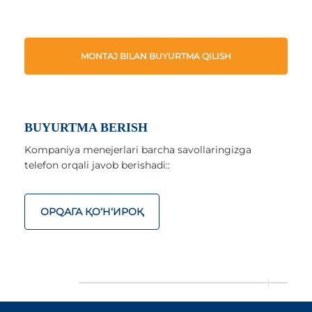
MONTAJ BILAN BUYURTMA QILISH
BUYURTMA BERISH
Kompaniya menejerlari barcha savollaringizga
telefon orqali javob berishadi::
ОРQАГА ҚO‘Н‘ИРОҚ