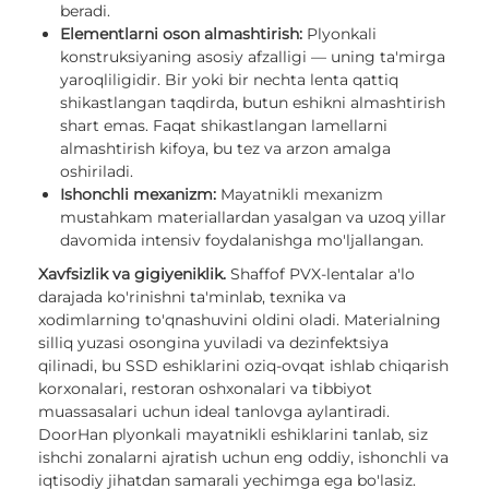
beradi.
Elementlarni oson almashtirish:
Plyonkali
konstruksiyaning asosiy afzalligi — uning ta'mirga
yaroqliligidir. Bir yoki bir nechta lenta qattiq
shikastlangan taqdirda, butun eshikni almashtirish
shart emas. Faqat shikastlangan lamellarni
almashtirish kifoya, bu tez va arzon amalga
oshiriladi.
Ishonchli mexanizm:
Mayatnikli mexanizm
mustahkam materiallardan yasalgan va uzoq yillar
davomida intensiv foydalanishga mo'ljallangan.
Xavfsizlik va gigiyeniklik.
Shaffof PVX-lentalar a'lo
darajada ko'rinishni ta'minlab, texnika va
xodimlarning to'qnashuvini oldini oladi. Materialning
silliq yuzasi osongina yuviladi va dezinfektsiya
qilinadi, bu SSD eshiklarini oziq-ovqat ishlab chiqarish
korxonalari, restoran oshxonalari va tibbiyot
muassasalari uchun ideal tanlovga aylantiradi.
DoorHan plyonkali mayatnikli eshiklarini tanlab, siz
ishchi zonalarni ajratish uchun eng oddiy, ishonchli va
iqtisodiy jihatdan samarali yechimga ega bo'lasiz.