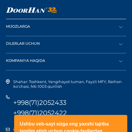
MIJOZLARGA
Buyurtma berish
DILERLAR UCHUN
Katalog
Diler bo‘lish
Dilerni topish
KOMPANIYA HAQIDA
Shaxsiy kabinetga kirish
Kompaniya tarixi
Shahar: Toshkent, Yangihayot tuman, Fayzli MFY, Raihon
ko‘chasi, N6-1003 qurilish
+998(71)2052433
+998(71)2052422
Ushbu veb-sayt sizga eng yaxshi tajriba
info@doorhan.uz
taqdim etish uchun cookie-fayllardan