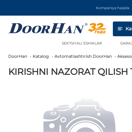
Kompaniya haqida
Ka
SEKTSIYALI ESHIKLAR
GARA
DoorHan
Katalog
Avtomatlashtirish DoorHan
Aksess
KIRISHNI NAZORAT QILISH 