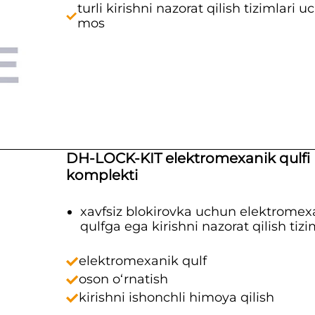
turli kirishni nazorat qilish tizimlari 
mos
DH-LOCK-KIT elektromexanik qulfi
komplekti
xavfsiz blokirovka uchun elektromex
qulfga ega kirishni nazorat qilish tizi
elektromexanik qulf
oson o‘rnatish
kirishni ishonchli himoya qilish