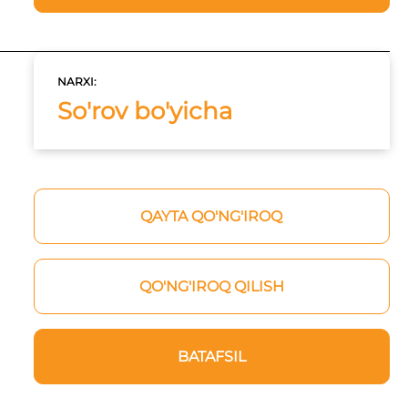
NARXI:
So'rov bo'yicha
a
QAYTA QO'NG'IROQ
QO'NG'IROQ QILISH
BATAFSIL