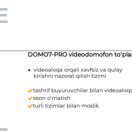
DOMO7-PRO videodomofon to‘pla
videoaloqa orqali xavfsiz va qulay
kirishni nazorat qilish tizimi
tashrif buyuruvchilar bilan videoaloq
oson o‘rnatish
turli tizimlar bilan moslik