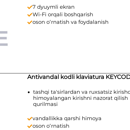
7 dyuymli ekran
Wi-Fi orqali boshqarish
oson o‘rnatish va foydalanish
Antivandal kodli klaviatura KEYCO
tashqi ta'sirlardan va ruxsatsiz kiris
himoyalangan kirishni nazorat qilish
qurilmasi
vandallikka qarshi himoya
oson o‘rnatish