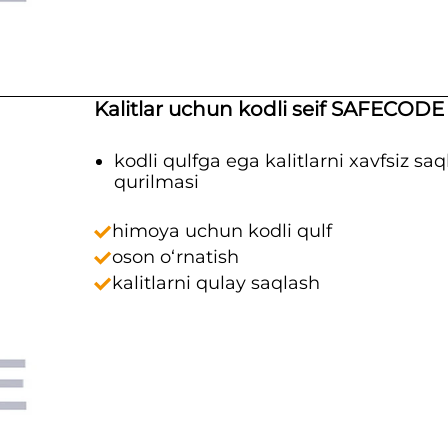
Kalitlar uchun kodli seif SAFECODE
kodli qulfga ega kalitlarni xavfsiz sa
qurilmasi
himoya uchun kodli qulf
oson o‘rnatish
kalitlarni qulay saqlash