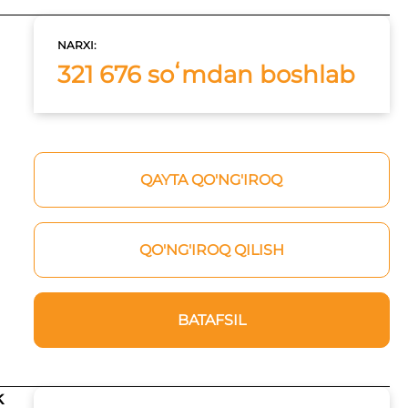
NARXI:
321 676 soʻmdan boshlab
QAYTA QO'NG'IROQ
QO'NG'IROQ QILISH
BATAFSIL
k