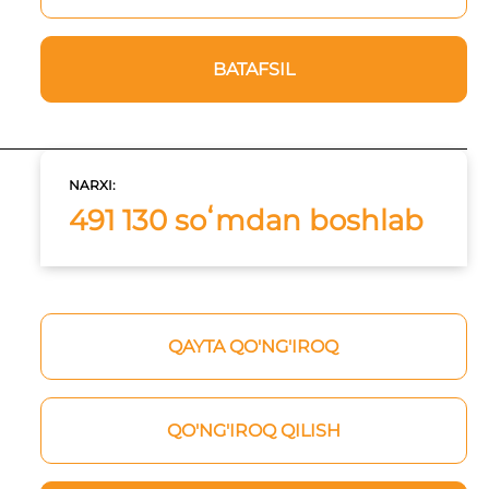
BATAFSIL
NARXI:
491 130 soʻmdan boshlab
QAYTA QO'NG'IROQ
QO'NG'IROQ QILISH