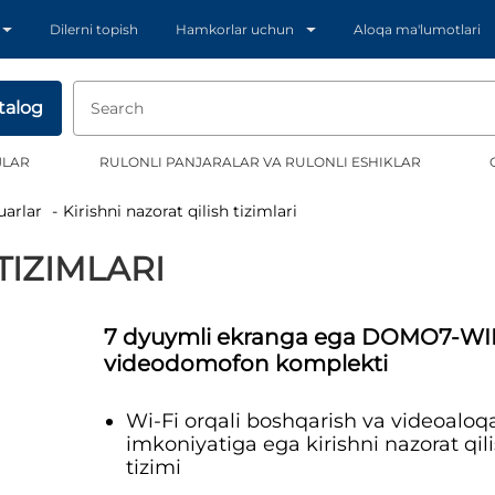
Dilerni topish
Hamkorlar uchun
Aloqa ma'lumotlari
talog
JLAR
RULONLI PANJARALAR VA RULONLI ESHIKLAR
uarlar
Kirishni nazorat qilish tizimlari
TIZIMLARI
7 dyuymli ekranga ega DOMO7-WI
videodomofon komplekti
Wi-Fi orqali boshqarish va videoaloq
imkoniyatiga ega kirishni nazorat qil
tizimi