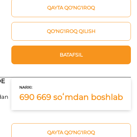
QAYTA QO'NG'IROQ
QO'NG'IROQ QILISH
BATAFSIL
DE
NARXI:
690 669 soʻmdan boshlab
hdan
QAYTA QO'NG'IROQ