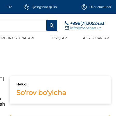
UZ
Qo‘ng‘iroq qilish
Diler akkaunti
+998(71)2052433
info@doorhan.uz
OMBOR USKUNALARI
TO'SIQLAR
AKSESSUARLAR
FI
NARXI:
So'rov bo'yicha
a
ish