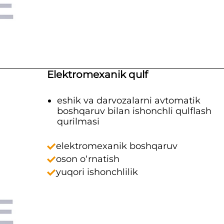
Elektromexanik qulf
eshik va darvozalarni avtomatik
boshqaruv bilan ishonchli qulflash
qurilmasi
elektromexanik boshqaruv
oson o‘rnatish
yuqori ishonchlilik