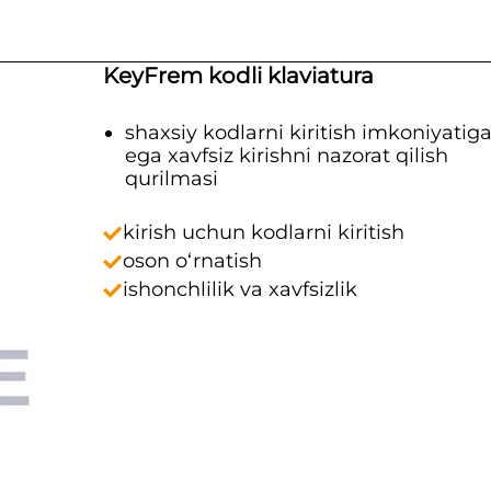
KeyFrem kodli klaviatura
shaxsiy kodlarni kiritish imkoniyatig
ega xavfsiz kirishni nazorat qilish
qurilmasi
kirish uchun kodlarni kiritish
oson o‘rnatish
ishonchlilik va xavfsizlik