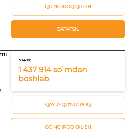
QO'NG'IROQ QILISH
BATAFSIL
mi
NARXI:
1 437 914 soʻmdan
boshlab
a
QAYTA QO'NG'IROQ
QO'NG'IROQ QILISH