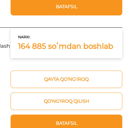
BATAFSIL
NARXI:
164 885 soʻmdan boshlab
qlash
QAYTA QO'NG'IROQ
QO'NG'IROQ QILISH
BATAFSIL