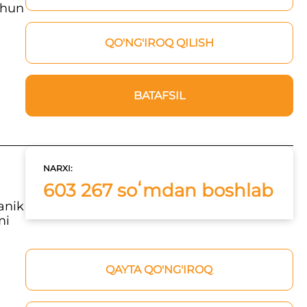
uchun
QO'NG'IROQ QILISH
BATAFSIL
NARXI:
603 267 soʻmdan boshlab
anik
mi
QAYTA QO'NG'IROQ