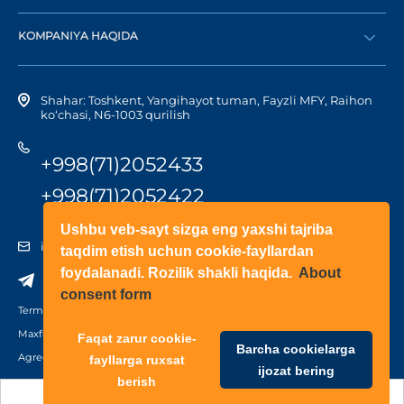
Diler bo‘lish
Dilerni topish
KOMPANIYA HAQIDA
Shaxsiy kabinetga kirish
Kompaniya tarixi
Shahar: Toshkent, Yangihayot tuman, Fayzli MFY, Raihon
ko‘chasi, N6-1003 qurilish
+998(71)2052433
+998(71)2052422
Ushbu veb-sayt sizga eng yaxshi tajriba
info@doorhan.uz
taqdim etish uchun cookie-fayllardan
foydalanadi. Rozilik shakli haqida.
About
consent form
Terms of use
Maxfiylik siyosati
Faqat zarur cookie-
Barcha cookielarga
Agreement on the processing of personal data
fayllarga ruxsat
ijozat bering
berish