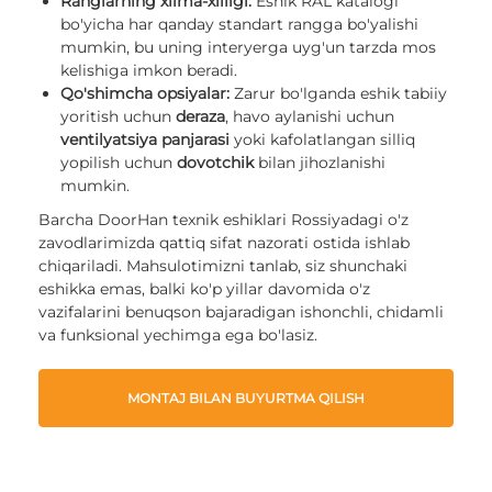
Ranglarning xilma-xilligi:
Eshik RAL katalogi
bo'yicha har qanday standart rangga bo'yalishi
mumkin, bu uning interyerga uyg'un tarzda mos
kelishiga imkon beradi.
Qo'shimcha opsiyalar:
Zarur bo'lganda eshik tabiiy
yoritish uchun
deraza
, havo aylanishi uchun
ventilyatsiya panjarasi
yoki kafolatlangan silliq
yopilish uchun
dovotchik
bilan jihozlanishi
mumkin.
Barcha DoorHan texnik eshiklari Rossiyadagi o'z
zavodlarimizda qattiq sifat nazorati ostida ishlab
chiqariladi. Mahsulotimizni tanlab, siz shunchaki
eshikka emas, balki ko'p yillar davomida o'z
vazifalarini benuqson bajaradigan ishonchli, chidamli
va funksional yechimga ega bo'lasiz.
MONTAJ BILAN BUYURTMA QILISH