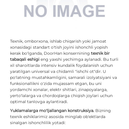
Texnik, omborxona, ishlab chiqarish yoki jamoat
xonasidagi standart o'tish joyini ishonchli yopish
kerak bo'lganda, DoorHan konsernining
texnik bir
tabaqali eshigi
eng yaxshi yechimga aylanadi. Bu turli
xil sharoitlarda intensiv kundalik foydalanish uchun
yaratilgan universal va chidamli "ishchi ot"dir. U
po'latning mustahkamligini, samarali izolyatsiyani va
funksionallikni o'zida mujassam etgan, bu uni
yordamchi xonalar, elektr shitlari, zinapoyalarga,
yerto'lalarga va chordoqlarga chiqish joylari uchun
optimal tanlovga aylantiradi.
Yuklamalarga mo'ljallangan konstruksiya.
Bizning
texnik eshiklarimiz asosida minglab ob'ektlarda
sinalgan ishonchlilik yotadi: