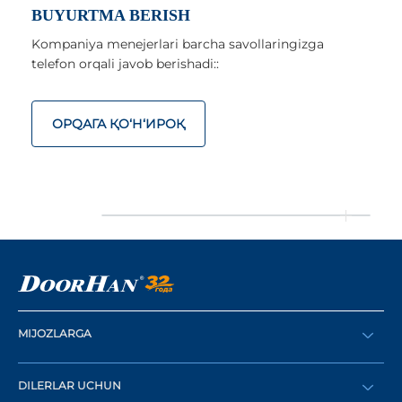
BUYURTMA BERISH
Kompaniya menejerlari barcha savollaringizga
telefon orqali javob berishadi::
ОРQАГА ҚO‘Н‘ИРОҚ
MIJOZLARGA
Buyurtma berish
DILERLAR UCHUN
Katalog