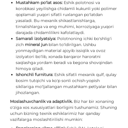
Mustahkam po'lat asos:
Eshik polotnosi va
korobkasi yeyilishga chidamli kukunli yoki polimer
qoplamali yuqori sifatli ruxlangan po'latdan
yasaladi. Bu mexanik shikastlanishlarga,
tirnalishlarga va eng muhimi, korroziyaga yuqori
darajada chidamlilikni kafolatlaydi.
Samarali izolyatsiya:
Polotnoning ichki bo'shlig'i
zich
mineral jun
bilan to'ldirilgan. Ushbu
yonmaydigan material ajoyib issiqlik va ovoz
izolyatori bo'lib, xonada barqaror haroratni
saqlashga yordam beradi va begona shovqindan
himoya qiladi.
Ishonchli furnitura:
Eshik sifatli mexanik qulf, qulay
bosim tutqichi va ko'p sonli ochish-yopish
sikllariga mo'ljallangan mustahkam petlyalar bilan
jihozlangan.
Moslashuvchanlik va adaptivlik.
Biz har bir xonaning
o'ziga xos xususiyatlari borligini tushunamiz. Shuning
uchun bizning texnik eshiklarimiz har qanday
vazifalarga moslashtirilishi mumkin: