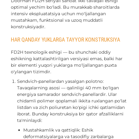
DoorHan FD2H seriyali sanoat ikki tavaqali eshigi
optimal yechim bo'ladi. Bu murakkab sharoitlarda
intensiv ekspluatatsiya uchun mo'ljallangan
mustahkam, funktsional va uzoq muddatli
konstruksiyadir.
HAR QANDAY YUKLARGA TAYYOR KONSTRUKSIYA
FD2H texnologik eshigi — bu shunchaki oddiy
eshikning kattalashtirilgan versiyasi emas, balki har
bir elementi yuqori yuklarga mo'ljallangan puxta
o'ylangan tizimdir.
Sendvich-panellardan yasalgan polotno:
Tavaqalarning asosi — qalinligi 40 mm bo'lgan
energiya samarador sendvich-panellardir. Ular
chidamli polimer qoplamali ikkita ruxlangan po'lat
listdan va zich poliuretan ko'pigi ichki qatlamidan
iborat. Bunday konstruksiya bir qator afzalliklarni
ta'minlaydi:
Mustahkamlik va qattiqlik: Eshik
deformatsiyalarga va tasodifiy zarbalarga