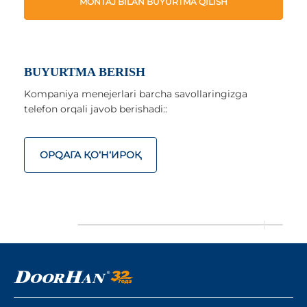
MONTAJ BILAN BUYURTMA QILISH
BUYURTMA BERISH
Kompaniya menejerlari barcha savollaringizga
telefon orqali javob berishadi::
ОРQАГА ҚO‘Н‘ИРОҚ