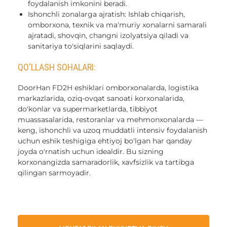
foydalanish imkonini beradi.
Ishonchli zonalarga ajratish: Ishlab chiqarish,
omborxona, texnik va ma'muriy xonalarni samarali
ajratadi, shovqin, changni izolyatsiya qiladi va
sanitariya to'siqlarini saqlaydi.
QO'LLASH SOHALARI:
DoorHan FD2H eshiklari omborxonalarda, logistika
markazlarida, oziq-ovqat sanoati korxonalarida,
do'konlar va supermarketlarda, tibbiyot
muassasalarida, restoranlar va mehmonxonalarda —
keng, ishonchli va uzoq muddatli intensiv foydalanish
uchun eshik teshigiga ehtiyoj bo'lgan har qanday
joyda o'rnatish uchun idealdir. Bu sizning
korxonangizda samaradorlik, xavfsizlik va tartibga
qilingan sarmoyadir.