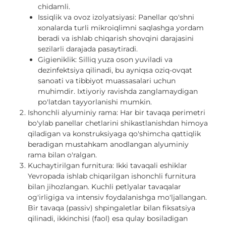
chidamli.
Issiqlik va ovoz izolyatsiyasi: Panellar qo'shni
xonalarda turli mikroiqlimni saqlashga yordam
beradi va ishlab chiqarish shovqini darajasini
sezilarli darajada pasaytiradi.
Gigieniklik: Silliq yuza oson yuviladi va
dezinfektsiya qilinadi, bu ayniqsa oziq-ovqat
sanoati va tibbiyot muassasalari uchun
muhimdir. Ixtiyoriy ravishda zanglamaydigan
po'latdan tayyorlanishi mumkin.
Ishonchli alyuminiy rama: Har bir tavaqa perimetri
bo'ylab panellar chetlarini shikastlanishdan himoya
qiladigan va konstruksiyaga qo'shimcha qattiqlik
beradigan mustahkam anodlangan alyuminiy
rama bilan o'ralgan.
Kuchaytirilgan furnitura: Ikki tavaqali eshiklar
Yevropada ishlab chiqarilgan ishonchli furnitura
bilan jihozlangan. Kuchli petlyalar tavaqalar
og'irligiga va intensiv foydalanishga mo'ljallangan.
Bir tavaqa (passiv) shpingaletlar bilan fiksatsiya
qilinadi, ikkinchisi (faol) esa qulay bosiladigan