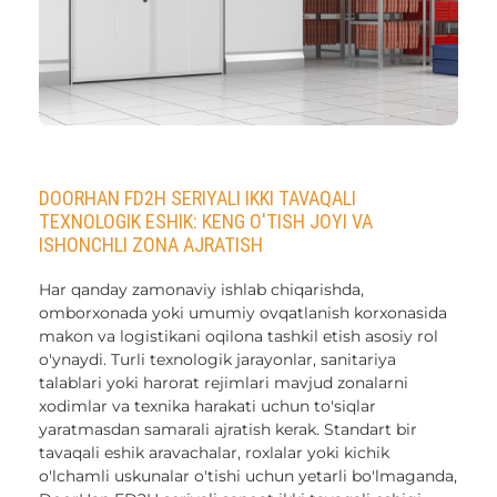
DOORHAN FD2H SERIYALI IKKI TAVAQALI
TEXNOLOGIK ESHIK: KENG O'TISH JOYI VA
ISHONCHLI ZONA AJRATISH
Har qanday zamonaviy ishlab chiqarishda,
omborxonada yoki umumiy ovqatlanish korxonasida
makon va logistikani oqilona tashkil etish asosiy rol
o'ynaydi. Turli texnologik jarayonlar, sanitariya
talablari yoki harorat rejimlari mavjud zonalarni
xodimlar va texnika harakati uchun to'siqlar
yaratmasdan samarali ajratish kerak. Standart bir
tavaqali eshik aravachalar, roxlalar yoki kichik
o'lchamli uskunalar o'tishi uchun yetarli bo'lmaganda,