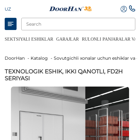
UZ
SEKTSIYALI ESHIKLAR
GARAJLAR
RULONLI PANJARALAR VA 
DoorHan
Katalog
Sovutgichli xonalar uchun eshiklar va e
ТЕХNOLOGIK ESHIK, IKKI QANOTLI, FD2H
SERIYASI