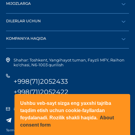
MIJOZLARGA
Buyurtma berish
DILERLAR UCHUN
Katalog
Diler bo‘lish
Dilerni topish
KOMPANIYA HAQIDA
Shaxsiy kabinetga kirish
Kompaniya tarixi
Shahar: Toshkent, Yangihayot tuman, Fayzli MFY, Raihon
ko‘chasi, N6-1003 qurilish
+998(71)2052433
+998(71)2052422
Ushbu veb-sayt sizga eng yaxshi tajriba
info@doorhan.uz
taqdim etish uchun cookie-fayllardan
foydalanadi. Rozilik shakli haqida.
About
consent form
Terms of use