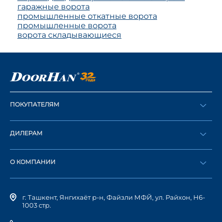
гаражные ворота
промышленные откатные ворота
промышленные ворота
ворота складывающиеся
ПОКУПАТЕЛЯМ
Оформить заказ
ДИЛЕРАМ
Каталог
Стать дилером
Найти дилера
О КОМПАНИИ
Вход в ЛК
История компании
г. Ташкент, Янгихаёт р-н, Файзли МФЙ, ул. Райхон, Н6-
1003 стр.