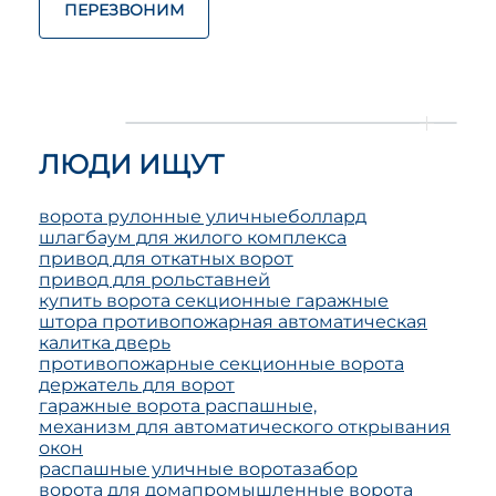
ПЕРЕЗВОНИМ
ЛЮДИ ИЩУТ
ворота рулонные уличные
боллард
шлагбаум для жилого комплекса
привод для откатных ворот
привод для рольставней
купить ворота секционные гаражные
штора противопожарная автоматическая
калитка дверь
противопожарные секционные ворота
держатель для ворот
гаражные ворота распашные,
механизм для автоматического открывания
окон
распашные уличные ворота
забор
ворота для дома
промышленные ворота