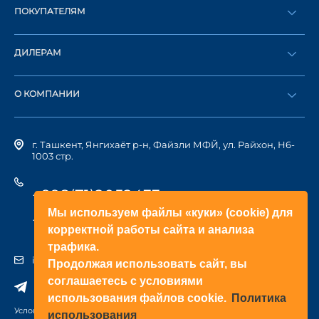
ПОКУПАТЕЛЯМ
Оформить заказ
ДИЛЕРАМ
Каталог
Стать дилером
Найти дилера
О КОМПАНИИ
Вход в ЛК
История компании
г. Ташкент, Янгихаёт р-н, Файзли МФЙ, ул. Райхон, Н6-
1003 стр.
+998(71)2052433
Мы используем файлы «куки» (cookie) для
+998(71)2052422
корректной работы сайта и анализа
трафика.
info@doorhan.uz
Продолжая использовать сайт, вы
соглашаетесь с условиями
использования файлов cookie.
Политика
Условия использования сайта
использования