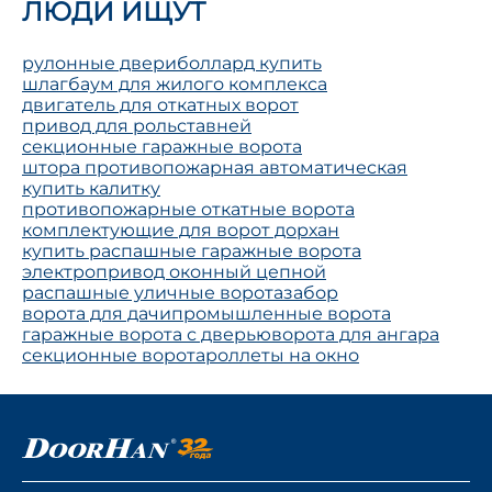
ЛЮДИ ИЩУТ
рулонные двери
боллард купить
шлагбаум для жилого комплекса
двигатель для откатных ворот
привод для рольставней
секционные гаражные ворота
штора противопожарная автоматическая
купить калитку
противопожарные откатные ворота
комплектующие для ворот дорхан
купить распашные гаражные ворота
электропривод оконный цепной
распашные уличные ворота
забор
ворота для дачи
промышленные ворота
гаражные ворота с дверью
ворота для ангара
секционные ворота
роллеты на окно