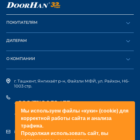
ПОКУПАТЕЛЯМ
Оформить заказ
ДИЛЕРАМ
Каталог
Стать дилером
Найти дилера
О КОМПАНИИ
Вход в ЛК
История компании
г. Ташкент, Янгихаёт р-н, Файзли МФЙ, ул. Райхон, Н6-
1003 стр.
+998(71)2052433
Мы используем файлы «куки» (cookie) для
+998(71)2052422
корректной работы сайта и анализа
трафика.
info@doorhan.uz
Продолжая использовать сайт, вы