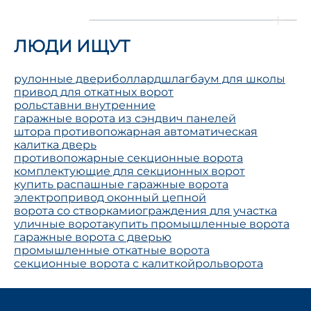
ЛЮДИ ИЩУТ
рулонные двери
боллард
шлагбаум для школы
привод для откатных ворот
рольставни внутренние
гаражные ворота из сэндвич панелей
штора противопожарная автоматическая
калитка дверь
противопожарные секционные ворота
комплектующие для секционных ворот
купить распашные гаражные ворота
электропривод оконный цепной
ворота со створками
ограждения для участка
уличные ворота
купить промышленные ворота
гаражные ворота с дверью
промышленные откатные ворота
секционные ворота с калиткой
рольворота