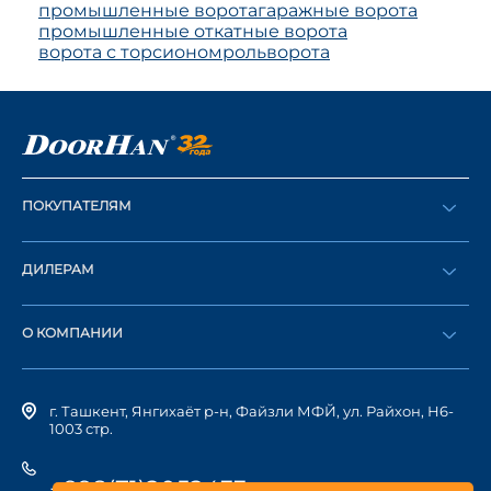
промышленные ворота
гаражные ворота
промышленные откатные ворота
ворота с торсионом
рольворота
ПОКУПАТЕЛЯМ
Оформить заказ
ДИЛЕРАМ
Каталог
Стать дилером
Найти дилера
О КОМПАНИИ
Вход в ЛК
История компании
г. Ташкент, Янгихаёт р-н, Файзли МФЙ, ул. Райхон, Н6-
1003 стр.
+998(71)2052433