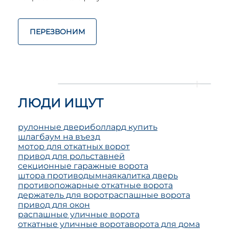
ПЕРЕЗВОНИМ
ЛЮДИ ИЩУТ
рулонные двери
боллард купить
шлагбаум на въезд
мотор для откатных ворот
привод для рольставней
секционные гаражные ворота
штора противодымная
калитка дверь
противопожарные откатные ворота
держатель для ворот
распашные ворота
привод для окон
распашные уличные ворота
откатные уличные ворота
ворота для дома