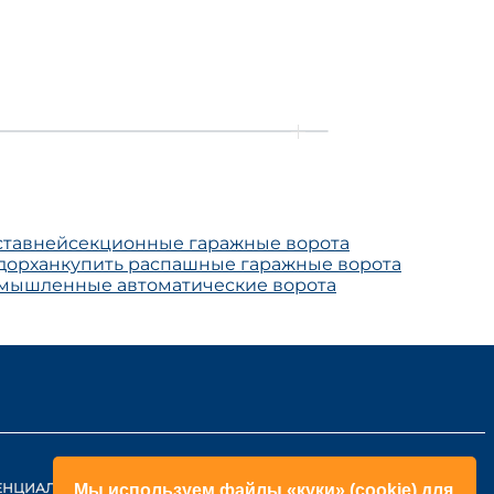
ставней
секционные гаражные ворота
дорхан
купить распашные гаражные ворота
мышленные автоматические ворота
ЕНЦИАЛЬНОСТИ
КОНТАКТЫ
Мы используем файлы «куки» (cookie) для