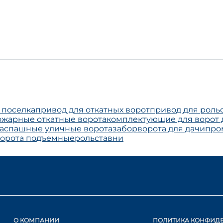
 поселка
привод для откатных ворот
привод для роль
жарные откатные ворота
комплектующие для ворот 
аспашные уличные ворота
забор
ворота для дачи
про
орота подъемные
рольставни
О КОМПАНИИ
ПОЛИТИКА КОНФИД