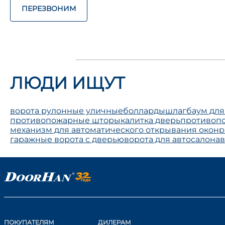
ПЕРЕЗВОНИМ
ЛЮДИ ИЩУТ
ворота рулонные уличные
болларды
шлагбаум для
противопожарные шторы
калитка дверь
противопо
механизм для автоматического открывания окон
р
гаражные ворота с дверью
ворота для автосалона
в
ПОКУПАТЕЛЯМ
ДИЛЕРАМ