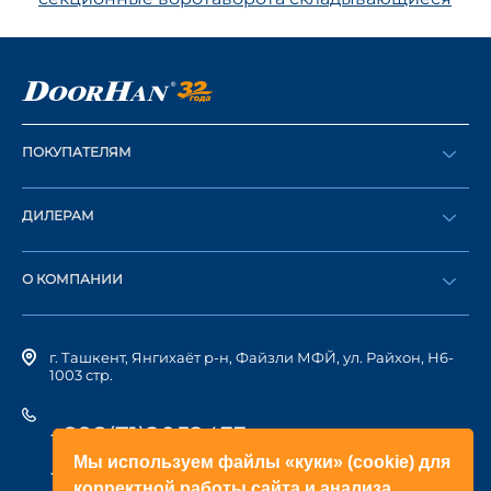
ПОКУПАТЕЛЯМ
Оформить заказ
ДИЛЕРАМ
Каталог
Стать дилером
Найти дилера
О КОМПАНИИ
Вход в ЛК
История компании
г. Ташкент, Янгихаёт р-н, Файзли МФЙ, ул. Райхон, Н6-
1003 стр.
+998(71)2052433
Мы используем файлы «куки» (cookie) для
+998(71)2052422
корректной работы сайта и анализа