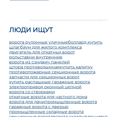
ЛЮДИ ИЩУТ
ворота рулонные уличные
боллард купить
шлагбаум для жилого комплекса
двигатель для откатных ворот
рольставни внутренние
ворота из сэндвич панелей
штора противодымная
купить калитку
противопожарные секционные ворота
запчасти для секционных ворот
купить распашные гаражные ворота
электропривод оконный цепной
ворота со створками
откатные ворота для частного дома
ворота для дачи
промышленные ворота
гаражные ворота с дверью
промышленные складные ворота
секционные ворота
ворота складывающиеся