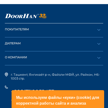
ПОКУПАТЕЛЯМ
Оформить заказ
ДИЛЕРАМ
Каталог
Стать дилером
Найти дилера
О КОМПАНИИ
Вход в ЛК
История компании
г. Ташкент, Янгихаёт р-н, Файзли МФЙ, ул. Райхон, Н6-
1003 стр.
+998(71)2052433
Мы используем файлы «куки» (cookie) для
+998(71)2052422
корректной работы сайта и анализа