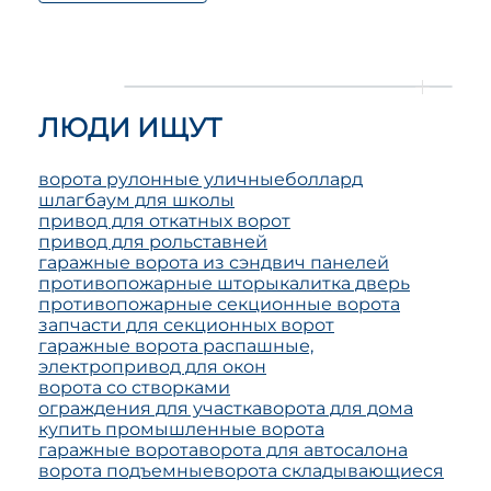
ЛЮДИ ИЩУТ
ворота рулонные уличные
боллард
шлагбаум для школы
привод для откатных ворот
привод для рольставней
гаражные ворота из сэндвич панелей
противопожарные шторы
калитка дверь
противопожарные секционные ворота
запчасти для секционных ворот
гаражные ворота распашные,
электропривод для окон
ворота со створками
ограждения для участка
ворота для дома
купить промышленные ворота
гаражные ворота
ворота для автосалона
ворота подъемные
ворота складывающиеся