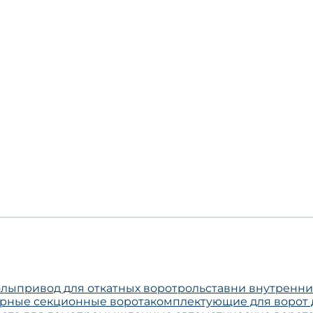
олы
привод для откатных ворот
рольставни внутренн
рные секционные ворота
комплектующие для ворот 