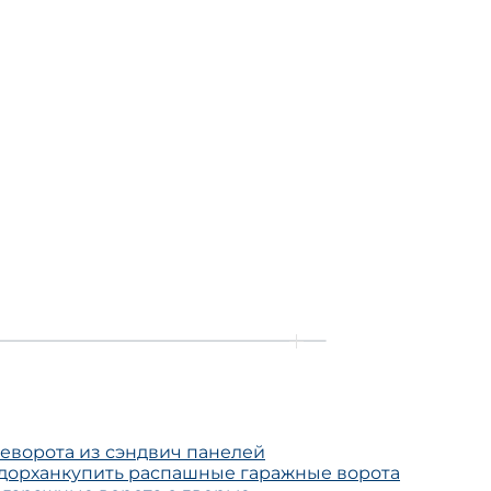
ие
ворота из сэндвич панелей
дорхан
купить распашные гаражные ворота