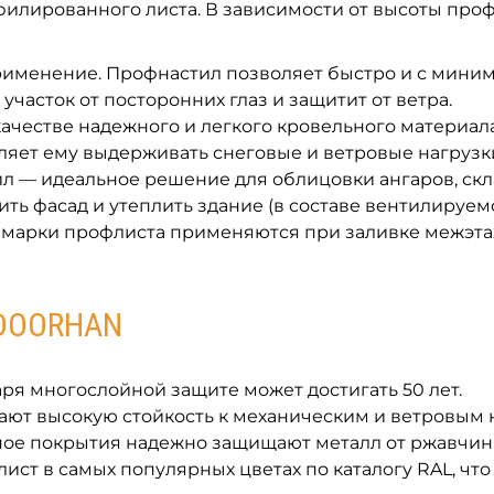
лированного листа. В зависимости от высоты профи
рименение. Профнастил позволяет быстро и с мини
участок от посторонних глаз и защитит от ветра.
честве надежного и легкого кровельного материала 
ляет ему выдерживать снеговые и ветровые нагрузк
 — идеальное решение для облицовки ангаров, скла
ть фасад и утеплить здание (в составе вентилируемо
марки профлиста применяются при заливке межэта
DOORHAN
ря многослойной защите может достигать 50 лет.
ают высокую стойкость к механическим и ветровым 
ое покрытия надежно защищают металл от ржавчин
ст в самых популярных цветах по каталогу RAL, чт