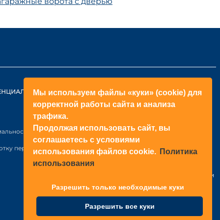
а
гаражные ворота с дверью
ЕНЦИАЛЬНОСТИ
КОНТАКТЫ
Мы используем файлы «куки» (cookie) для
корректной работы сайта и анализа
ОБРАТНЫЙ ЗВОНОК
трафика.
+998(71)2052433
Продолжая использовать сайт, вы
иальности
соглашаетесь с условиями
+998(71)2052422
отку персональных данных
использования файлов cookie.
Политика
использования
Узбекистан
г. Ташкент, Янгихаёт р-н, Файзли
МФЙ, ул. Райхон, Н6-1003 стр.
Разрешить только необходимые куки
Разрешить все куки