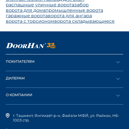
распашные уличные ворота
забор
ворота для дома
промышленные ворота
гаражные ворота
ворота для ангара
ворота с торсионом
ворота складывающиеся
ПОКУПАТЕЛЯМ
Оформить заказ
ДИЛЕРАМ
Каталог
Стать дилером
Найти дилера
О КОМПАНИИ
Вход в ЛК
История компании
г. Ташкент, Янгихаёт р-н, Файзли МФЙ, ул. Райхон, Н6-
1003 стр.