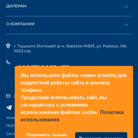
ДИЛЕРАМ
Каталог
Стать дилером
Найти дилера
О КОМПАНИИ
Вход в ЛК
История компании
г. Ташкент, Янгихаёт р-н, Файзли МФЙ, ул. Райхон, Н6-
1003 стр.
+998(71)2052433
Мы используем файлы «куки» (cookie) для
+998(71)2052422
корректной работы сайта и анализа
трафика.
info@doorhan.uz
Продолжая использовать сайт, вы
соглашаетесь с условиями
использования файлов cookie.
Политика
Условия использования сайта
использования
ПОЛИТИКА КОНФИДЕНЦИАЛЬНОСТИ
Соглашение на обработку персональных данных
Разрешить только