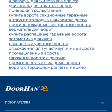
шлагбаум для жилого комплекса
двигатель для откатных ворот
привод для рольставней
купить ворота секционные гаражные
штора противодымная
калитка дверь
противопожарные секционные ворота
держатель для ворот
купить распашные гаражные ворота
автоматика для окон
распашные уличные ворота
ограждения для участка
уличные ворота
промышленные ворота
гаражные ворота с дверью
промышленные складные ворота
ворота с торсионом
роллеты на окно
ПОКУПАТЕЛЯМ
Оформить заказ