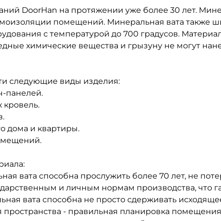
аний DoorHan на протяжении уже более 30 лет. Мин
моизоляции помещений. Минеральная вата также ши
дования с температурой до 700 градусов. Материа
едные химические вещества и грызуну не могут нане
ти следующие виды изделия:
ч-панелей.
 кровель.
.
о дома и квартиры.
омещений.
риала:
ая вата способна прослужить более 70 лет, не поте
дарственным и личным нормам производства, что га
ьная вата способна не просто сдерживать исходящее
я пространства - правильная планировка помещени