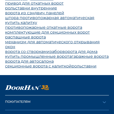
привод для откатных ворот
рольставни внутренние
ворота из сэндвич панелей
штора противопожарная автоматическая
купить калитку
противопожарные откатные ворота
комплектующие для секционных ворот
распашные ворота
механизм для автоматического открывания
окон
ворота со створками
забор
ворота для дома
купить промышленные ворота
гаражные ворота
ворота для автосалона
секционные ворота с калиткой
рольставни
ПОКУПАТЕЛЯМ
Оформить заказ