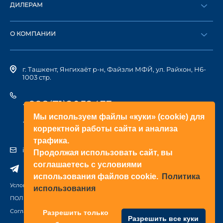
ДИЛЕРАМ
Каталог
Стать дилером
Найти дилера
О КОМПАНИИ
Вход в ЛК
История компании
г. Ташкент, Янгихаёт р-н, Файзли МФЙ, ул. Райхон, Н6-
1003 стр.
+998(71)2052433
Мы используем файлы «куки» (cookie) для
+998(71)2052422
корректной работы сайта и анализа
трафика.
info@doorhan.uz
Продолжая использовать сайт, вы
соглашаетесь с условиями
использования файлов cookie.
Политика
Условия использования сайта
использования
ПОЛИТИКА КОНФИДЕНЦИАЛЬНОСТИ
Соглашение на обработку персональных данных
Разрешить только
Разрешить все куки