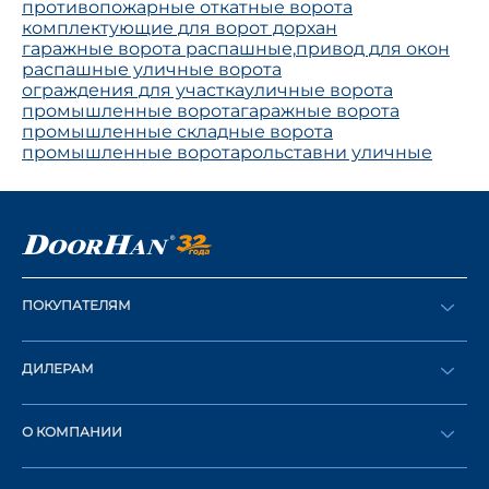
противопожарные откатные ворота
комплектующие для ворот дорхан
гаражные ворота распашные,
привод для окон
распашные уличные ворота
ограждения для участка
уличные ворота
промышленные ворота
гаражные ворота
промышленные складные ворота
промышленные ворота
рольставни уличные
ПОКУПАТЕЛЯМ
Оформить заказ
ДИЛЕРАМ
Каталог
Стать дилером
Найти дилера
О КОМПАНИИ
Вход в ЛК
История компании