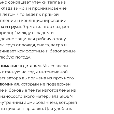
ьно сокращает утечки тепла из
склада зимой и проникновение
а летом, что ведет к прямой
оплении и кондиционировании.
а и груза:
Герметизатор создает
ридор" между складом и
адежно защищая рабочую зону,
м груз от дождя, снега, ветра и
печивает комфортные и безопасные
 любую погоду.
нимание к деталям.
Мы создали
считанную на годы интенсивной
етизатора выполнена из прочного
алюминия
, который не подвержен
е и боковые тенты изготовлены из
 износостойкого материала SIOEN
внутренним армированием, который
и циклов парковки. Для удобства