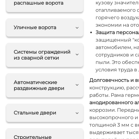
кузову значител
распашные ворота
отапливаемого 
горячего воздух
экономии на от
Уличные ворота
Защита персонал
защищенный "ко
автомобилем, н
Системы ограждений
сотрудников и са
из сварной сетки
пыли. Это обес
условия труда в
Долговечность и в
Автоматические
конструкцию, рас
раздвижные двери
работы. Рама герм
анодированного 
коррозии. Передни
Стальные двери
высокопрочного и
толщиной 3 мм с 
выдерживает тысяч
Строительные