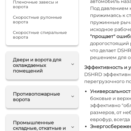
автомобиль наза
Пленочные завесы и
ворота
Под давлением к
прижимаясь к ст
Скоростные рулонные
ворота
пружинные рыча
исходное рабоч
Скоростные спиральные
"прощает" ошиб
ворота
дорогостоящий 
что делает DSH
решением для о
Двери и ворота для
охлаждаемых
Эффективность и у
помещений
DSHRD эффективно
перегрузочного по
Универсальность
Противопожарные
боковые и верх
ворота
эффективно "обл
размеров, от не
еврофур, всегда
Промышленные
Энергосбережен
складные, откатные и