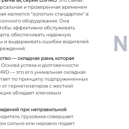
 рычагах, серии DSHRD
. Это самая
ерсальная и проверенная временем
рая является "золотым стандартом" в
узочного оборудования. Она
 чтобы эффективно обслуживать
орта, обеспечивать надежную
ды и выдерживать ошибки водителей
вреждений.
тво — складная рама, которая
Основа успеха и долговечности
RD — это его уникальная складная
ботает по принципу подпружиненных
е от герметизаторов с жесткой
укция обладает ключевым
еждений при неправильной
одитель грузовика совершает
ом сильно или неровно подает