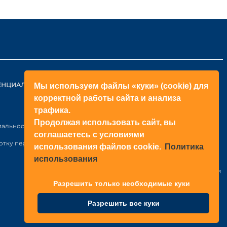
ЕНЦИАЛЬНОСТИ
КОНТАКТЫ
Мы используем файлы «куки» (cookie) для
корректной работы сайта и анализа
ОБРАТНЫЙ ЗВОНОК
трафика.
+998(71)2052433
Продолжая использовать сайт, вы
иальности
соглашаетесь с условиями
+998(71)2052422
отку персональных данных
использования файлов cookie.
Политика
использования
Узбекистан
г. Ташкент, Янгихаёт р-н, Файзли
МФЙ, ул. Райхон, Н6-1003 стр.
Разрешить только необходимые куки
Разрешить все куки