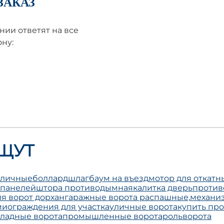
ЗАКАЗ
ии ответят на все
ну:
ЩУТ
уличные
боллард
шлагбаум на въезд
мотор для откатн
 панелей
штора противодымная
калитка дверь
против
я ворот дорхан
гаражные ворота распашные,
механиз
ми
ограждения для участка
уличные ворота
купить пр
ладные ворота
промышленные ворота
рольворота