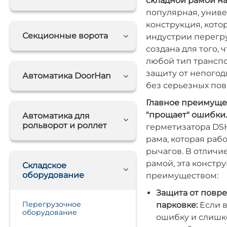
складной рамой на
популярная, унив
конструкция, кото
Секционные ворота
индустрии перегр
создана для того,
любой тип трансп
защиту от непого
Автоматика DoorHan
без серьезных по
Главное преимущес
"прощает" ошибки.
Автоматика для
рольворот и роллет
герметизатора DSH
рама, которая ра
рычагов. В отличи
рамой, эта констр
Складское
оборудование
преимуществом:
Защита от повр
Перегрузочное
парковке:
Если в
оборудование
ошибку и слишк