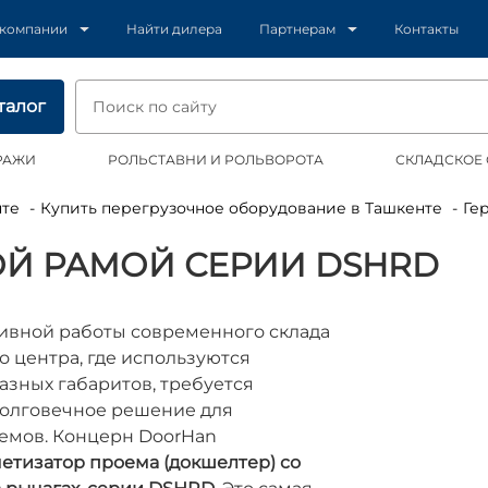
 компании
Найти дилера
Партнерам
Контакты
талог
РАЖИ
РОЛЬСТАВНИ И РОЛЬВОРОТА
СКЛАДСКОЕ
нте
Купить перегрузочное оборудование в Ташкенте
Ге
ОЙ РАМОЙ СЕРИИ DSHRD
сивной работы современного склада
о центра, где используются
азных габаритов, требуется
долговечное решение для
емов. Концерн DoorHan
етизатор проема (докшелтер) со