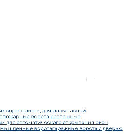
ых ворот
привод для рольставней
опожарные ворота распашные
м для автоматического открывания окон
омышленные ворота
гаражные ворота с дверью