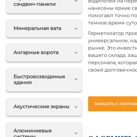
водителей на пере
сэндвич-панели
нанесены яркие с
помогают точно п
темное время суто
Минеральная вата
Герметизатор про
универсальное, н
рынке. Это инвест
Ангарные ворота
вашего склада, за
персонала, котора
своей долговечнос
Быстровозводимые
здания
ЗАКАЗАТЬ С МОНТА
Акустические экраны
Алюминиевые
системы