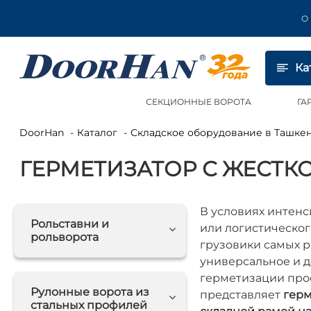
О
Ка
СЕКЦИОННЫЕ ВОРОТА
ГА
DoorHan
Каталог
Складское оборудование в Ташке
ГЕРМЕТИЗАТОР С ЖЕСТК
В условиях интен
Рольставни и
или логистическог
рольворота
грузовики самых р
универсальное и 
герметизации про
Рулонные ворота из
представляет
герм
стальных профилей