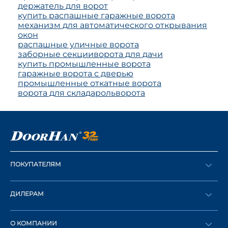
держатель для ворот
купить распашные гаражные ворота
механизм для автоматического открывания
окон
распашные уличные ворота
заборные секции
ворота для дачи
купить промышленные ворота
гаражные ворота с дверью
промышленные откатные ворота
ворота для склада
рольворота
ПОКУПАТЕЛЯМ
Оформить заказ
ДИЛЕРАМ
Каталог
Стать дилером
Найти дилера
О КОМПАНИИ