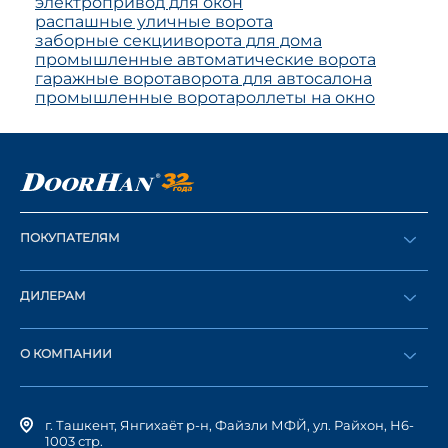
электропривод для окон
распашные уличные ворота
заборные секции
ворота для дома
промышленные автоматические ворота
гаражные ворота
ворота для автосалона
промышленные ворота
роллеты на окно
ПОКУПАТЕЛЯМ
Оформить заказ
ДИЛЕРАМ
Каталог
Стать дилером
Найти дилера
О КОМПАНИИ
Вход в ЛК
История компании
г. Ташкент, Янгихаёт р-н, Файзли МФЙ, ул. Райхон, Н6-
1003 стр.