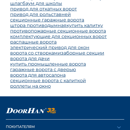
шлагбаум для школы
привод для откатных ворот
привод для рольставней
секционные гаражные ворота
штора противодымная
купить калитку
противопожарные секционные ворота
комплектующие для секционных ворот
распашные ворота
электрический привод для окон
ворота со створками
заборные секции
ворота для дачи
купить промышленные ворота
гаражные ворота с дверью
ворота для автосалона
секционные ворота с калиткой
роллеты на окно
ПОКУПАТЕЛЯМ