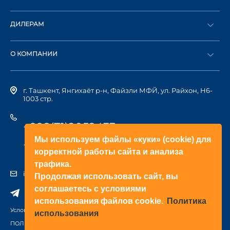
Оформить заказ
ДИЛЕРАМ
Каталог
Стать дилером
Найти дилера
О КОМПАНИИ
Вход в ЛК
История компании
г. Ташкент, Янгихаёт р-н, Файзли МФЙ, ул. Райхон, Н6-
1003 стр.
+998(71)2052433
Мы используем файлы «куки» (cookie) для
+998(71)2052422
корректной работы сайта и анализа
трафика.
info@doorhan.uz
Продолжая использовать сайт, вы
соглашаетесь с условиями
использования файлов cookie.
Политика
Условия использования сайта
использования
ПОЛИТИКА КОНФИДЕНЦИАЛЬНОСТИ