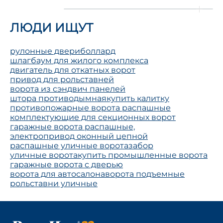
ЛЮДИ ИЩУТ
рулонные двери
боллард
шлагбаум для жилого комплекса
двигатель для откатных ворот
привод для рольставней
ворота из сэндвич панелей
штора противодымная
купить калитку
противопожарные ворота распашные
комплектующие для секционных ворот
гаражные ворота распашные,
электропривод оконный цепной
распашные уличные ворота
забор
уличные ворота
купить промышленные ворота
гаражные ворота с дверью
ворота для автосалона
ворота подъемные
рольставни уличные