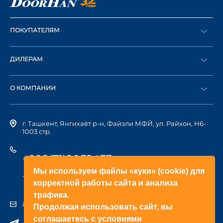
ПОКУПАТЕЛЯМ
Оформить заказ
ДИЛЕРАМ
Каталог
Стать дилером
Найти дилера
О КОМПАНИИ
Вход в ЛК
История компании
г. Ташкент, Янгихаёт р-н, Файзли МФЙ, ул. Райхон, Н6-
1003 стр.
+998(71)2052433
Мы используем файлы «куки» (cookie) для
+998(71)2052422
корректной работы сайта и анализа
трафика.
info@doorhan.uz
Продолжая использовать сайт, вы
соглашаетесь с условиями