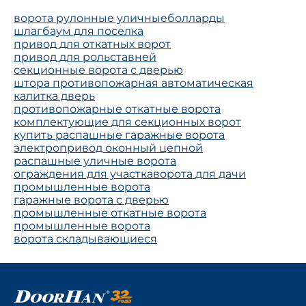
ворота рулонные уличные
болларды
шлагбаум для поселка
привод для откатных ворот
привод для рольставней
секционные ворота с дверью
штора противопожарная автоматическая
калитка дверь
противопожарные откатные ворота
комплектующие для секционных ворот
купить распашные гаражные ворота
электропривод оконный цепной
распашные уличные ворота
ограждения для участка
ворота для дачи
промышленные ворота
гаражные ворота с дверью
промышленные откатные ворота
промышленные ворота
ворота складывающиеся