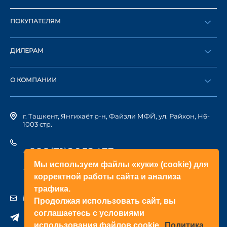
ПОКУПАТЕЛЯМ
Оформить заказ
ДИЛЕРАМ
Каталог
Стать дилером
Найти дилера
О КОМПАНИИ
Вход в ЛК
История компании
г. Ташкент, Янгихаёт р-н, Файзли МФЙ, ул. Райхон, Н6-
1003 стр.
+998(71)2052433
Мы используем файлы «куки» (cookie) для
+998(71)2052422
корректной работы сайта и анализа
трафика.
info@doorhan.uz
Продолжая использовать сайт, вы
соглашаетесь с условиями
использования файлов cookie.
Политика