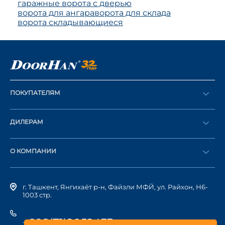
гаражные ворота с дверью
ворота для ангара
ворота для склада
ворота складывающиеся
ПОКУПАТЕЛЯМ
Оформить заказ
ДИЛЕРАМ
Каталог
Стать дилером
Найти дилера
О КОМПАНИИ
Вход в ЛК
История компании
г. Ташкент, Янгихаёт р-н, Файзли МФЙ, ул. Райхон, Н6-
1003 стр.
+998(71)2052433