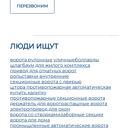
ПЕРЕЗВОНИМ
ЛЮДИ ИЩУТ
ворота рулонные уличные
болларды
шлагбаум для жилого комплекса
привод для откатных ворот
рольставни внутренние
секционные ворота с дверью
штора противопожарная автоматическая
купить калитку
противопожарные секционные ворота
держатель для ворот
распашные ворота
электропривод для окон
ворота со створками
заборные секции
ворота для дома
промышленные автоматические ворота