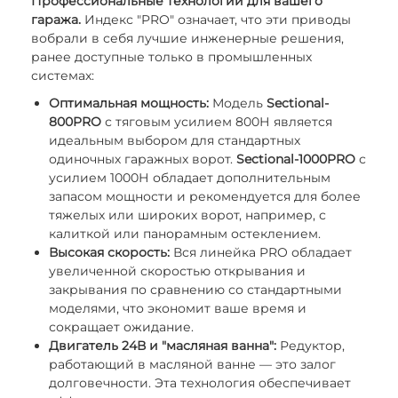
Профессиональные технологии для вашего
гаража.
Индекс "PRO" означает, что эти приводы
вобрали в себя лучшие инженерные решения,
ранее доступные только в промышленных
системах:
Оптимальная мощность:
Модель
Sectional-
800PRO
с тяговым усилием 800Н является
идеальным выбором для стандартных
одиночных гаражных ворот.
Sectional-1000PRO
с
усилием 1000Н обладает дополнительным
запасом мощности и рекомендуется для более
тяжелых или широких ворот, например, с
калиткой или панорамным остеклением.
Высокая скорость:
Вся линейка PRO обладает
увеличенной скоростью открывания и
закрывания по сравнению со стандартными
моделями, что экономит ваше время и
сокращает ожидание.
Двигатель 24В и "масляная ванна":
Редуктор,
работающий в масляной ванне — это залог
долговечности. Эта технология обеспечивает