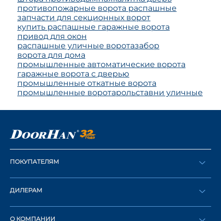
противопожарные ворота распашные
запчасти для секционных ворот
купить распашные гаражные ворота
привод для окон
распашные уличные ворота
забор
ворота для дома
промышленные автоматические ворота
гаражные ворота с дверью
промышленные откатные ворота
промышленные ворота
рольставни уличные
ПОКУПАТЕЛЯМ
Оформить заказ
ДИЛЕРАМ
Каталог
Стать дилером
Найти дилера
О КОМПАНИИ